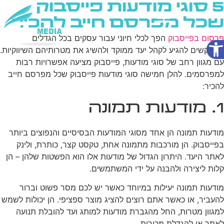
5 סוגי מודעות פייסבוק
שכל מפרסם חייב להכיר
פתח סרגל נגישות
פרסום בפייסבוק
הפך לכלי חיוני עבור עסקים בכל הגדלים
שירותי AI
המבקשים להגיע לקהל יעד ממוקד ולהשיג את מטרותיהם השיווקיות.
עם מגוון רחב של סוגי מודעות, פייסבוק מציעה אפשרויות רבות
למפרסמים. להלן חמישה סוגי מודעות פייסבוק שכל מפרסם חייב
להכיר:
1. מודעות תמונה
מודעות תמונה הן אחד מסוגי המודעות הבסיסיים והנפוצים ביותר
בפייסבוק. הן מורכבות מתמונה אחת, טקסט קצר, כותרת, ולינק
לאתר היעד. היתרון הגדול של מודעות אלו הוא הפשטות שלהן – הן
קלות ליצירה ולהבנה על ידי המשתמשים.
מודעות תמונה יעילות במיוחד כאשר יש לכם מסר פשוט וברור
להעביר, או כאשר אתם רוצים להציג מוצר ספציפי. הן יכולות לשמש
למגוון מטרות, החל מהגברת מודעות למותג ועד להובלת תנועה
לאתר או להגדלת מכירות.