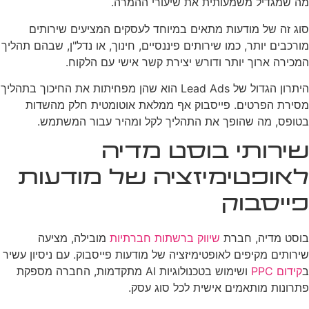
מה שמגדיל משמעותית את שיעורי ההמרה.
סוג זה של מודעות מתאים במיוחד לעסקים המציעים שירותים
מורכבים יותר, כמו שירותים פיננסיים, חינוך, או נדל"ן, שבהם תהליך
המכירה ארוך יותר ודורש יצירת קשר אישי עם הלקוח.
היתרון הגדול של Lead Ads הוא שהן מפחיתות את החיכוך בתהליך
מסירת הפרטים. פייסבוק אף ממלאת אוטומטית חלק מהשדות
בטופס, מה שהופך את התהליך לקל ומהיר עבור המשתמש.
שירותי בוסט מדיה
לאופטימיזציה של מודעות
פייסבוק
בוסט מדיה, חברת
שיווק ברשתות חברתיות
מובילה, מציעה
שירותים מקיפים לאופטימיזציה של מודעות פייסבוק. עם ניסיון עשיר
ב
קידום PPC
ושימוש בטכנולוגיות AI מתקדמות, החברה מספקת
פתרונות מותאמים אישית לכל סוג עסק.