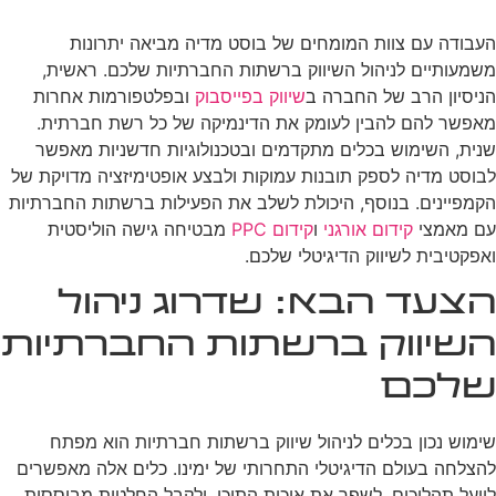
העבודה עם צוות המומחים של בוסט מדיה מביאה יתרונות
משמעותיים לניהול השיווק ברשתות החברתיות שלכם. ראשית,
הניסיון הרב של החברה ב
שיווק בפייסבוק
ובפלטפורמות אחרות
מאפשר להם להבין לעומק את הדינמיקה של כל רשת חברתית.
שנית, השימוש בכלים מתקדמים ובטכנולוגיות חדשניות מאפשר
לבוסט מדיה לספק תובנות עמוקות ולבצע אופטימיזציה מדויקת של
הקמפיינים. בנוסף, היכולת לשלב את הפעילות ברשתות החברתיות
עם מאמצי
קידום אורגני
ו
קידום PPC
מבטיחה גישה הוליסטית
ואפקטיבית לשיווק הדיגיטלי שלכם.
הצעד הבא: שדרוג ניהול
השיווק ברשתות החברתיות
שלכם
שימוש נכון בכלים לניהול שיווק ברשתות חברתיות הוא מפתח
להצלחה בעולם הדיגיטלי התחרותי של ימינו. כלים אלה מאפשרים
לייעל תהליכים, לשפר את איכות התוכן, ולקבל החלטות מבוססות