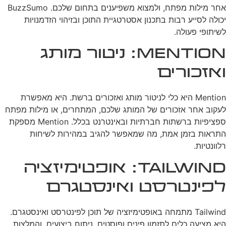
אחר מילות מפתח, ולמצוא משפיענים בתחום שלכם. BuzzSumo
יכולה לסייע רבות בתכנון אסטרטגיית התוכן ובזיהוי הזדמנויות
לשיתופי פעולה.
Mention: ניטור מותג
ואזכורים
Mention היא כלי לניטור מותג ואזכורים ברשת. היא מאפשרת
לעקוב אחר אזכורים של המותג שלכם, המתחרים, או מילות מפתח
ספציפיות ברשתות חברתיות ובאינטרנט בכלל. Mention מספקת
התראות בזמן אמת, מה שמאפשר להגיב במהירות לשיחות
רלוונטיות.
Tailwind: אופטימיזציה
לפינטרסט ואינסטגרם
Tailwind מתמחה באופטימיזציה של תוכן לפינטרסט ואינסטגרם.
היא מציעה כלים לתזמון פינים ופוסטים, ניתוח ביצועים, והמלצות