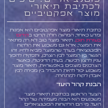
פוטנציאליים: טיפים
לכתיבת תיאורי
מוצר אפקטיביים
כתיבת תיאורי מוצר אפקטיביים היא אמנות
ומדע כאחד, המהווה חלק קריטי ב
קידום
בעזרת תוכן
. תיאור מוצר טוב לא רק מתאר
את המוצר, אלא גם משכנע את הלקוח
הפוטנציאלי בערך שהמוצר מביא לחייו. זהו
הגשר בין המוצר לבין הצרכן, ותפקידו להפוך
עניין לרצון רכישה. בעידן הדיגיטלי, כאשר
הצרכנים מוצפים באפשרויות, תיאור מוצר
משכנע יכול להיות ההבדל בין מכירה לבין
אובדן לקוח למתחרה.
הבנת קהל היעד
הצעד הראשון בכתיבת תיאורי מוצר
משכנעים הוא הבנה מעמיקה של קהל
היעד. מי הם הלקוחות הפוטנציאליים