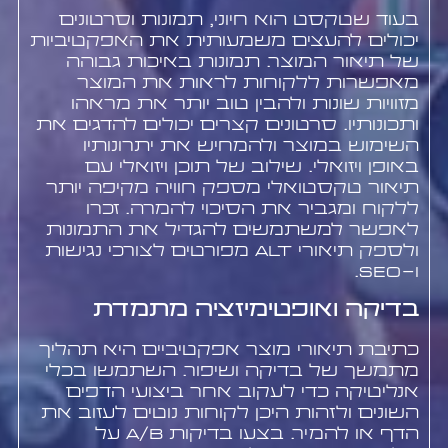
בעוד שטקסט הוא חיוני, תמונות וסרטונים
יכולים להעצים משמעותית את האפקטיביות
של תיאור המוצר. תמונות באיכות גבוהה
מאפשרות ללקוחות לראות את המוצר
מזוויות שונות ולהבין טוב יותר את מראהו
ותכונותיו. סרטונים קצרים יכולים להדגים את
השימוש במוצר ולהמחיש את יתרונותיו
באופן ויזואלי. שילוב של תוכן ויזואלי עם
תיאור טקסטואלי מספק חוויה מקיפה יותר
ללקוח ומגביר את הסיכוי להמרה. זכרו
לאפשר למשתמשים להגדיל את התמונות
ולספק תיאורי alt מפורטים לצורכי נגישות
ו-SEO.
בדיקה ואופטימיזציה מתמדת
כתיבת תיאורי מוצר אפקטיביים היא תהליך
מתמשך של בדיקה ושיפור. השתמשו בכלי
אנליטיקה כדי לעקוב אחר ביצועי הדפים
השונים ולזהות היכן לקוחות נוטים לעזוב את
הדף או להמיר. בצעו בדיקות A/B על