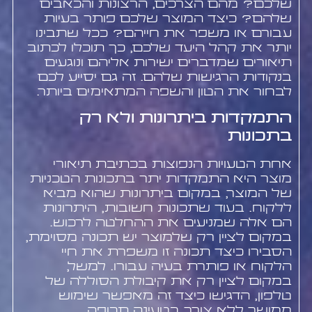
שלכם? מהם הצרכים, הרצונות והכאבים
שלהם? כיצד המוצר שלכם פותר בעיות
עבורם או משפר את חייהם? ככל שתבינו
יותר את קהל היעד שלכם, כך תוכלו לכתוב
תיאורים שמדברים ישירות אליהם ונוגעים
בנקודות הרגישות שלהם. זה גם יסייע לכם
לבחור את הטון והשפה המתאימים ביותר.
התמקדות ביתרונות ולא רק
בתכונות
אחת הטעויות הנפוצות בכתיבת תיאורי
מוצר היא התמקדות יתר בתכונות הטכניות
של המוצר, במקום ביתרונות שהוא מביא
ללקוח. בעוד שתכונות חשובות, היתרונות
הם אלה שמניעים את ההחלטה לרכוש.
במקום לציין רק שלמוצר יש תכונה מסוימת,
הסבירו כיצד תכונה זו משפרת את חיי
הלקוח או פותרת בעיה עבורו. למשל,
במקום לציין רק את קיבולת הסוללה של
טלפון, הדגישו כיצד זה מאפשר שימוש
ממושך ללא צורך בטעינה תכופה.