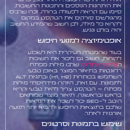
את היתרונות הנוספים והתכונות החשובות.
סיימו עם קריאה לפעולה ברורה. זכרו שרבים
מהגולשים סורקים את הטקסט במקום
לקרוא כל מילה, לכן חשוב שהמידע החשוב
יהיה בולט ונגיש.
אופטימיזציה למנועי חיפוש
בעוד שהמטרה העיקרית היא לשכנע
לקוחות, חשוב גם לזכור את חשיבות
ה
קידום אתרים
. שלבו מילות מפתח
רלוונטיות בתיאור המוצר באופן טבעי.
השתמשו בכותרות (H1, H2) ובתגיות alt
לתמונות. עם זאת, היזהרו מ"דחיסת" מילות
מפתח – הטקסט צריך להיות טבעי וקריא
בראש ובראשונה. תיאור מוצר שמותאם
היטב ל-SEO יכול לשפר את הנראות
שלכם בתוצאות החיפוש ולהביא יותר תנועה
אורגנית לאתר.
שימוש בתמונות וסרטונים