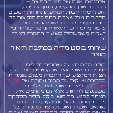
אלמנטים שונים של תיאור המוצר –
כותרות, אורך הטקסט, סגנון הכתיבה,
ואפילו סדר הצגת המידע. נתחו את המשוב
מלקוחות ואת שאלות התמיכה הנפוצות כדי
לזהות פערי מידע בתיאורי המוצר שלכם.
שיפור מתמיד של תיאורי המוצר יכול להוביל
לעלייה משמעותית בשיעורי ההמרה לאורך
זמן.
שירותי בוסט מדיה בכתיבת תיאורי
מוצר
בוסט מדיה מציעה שירותים מקיפים
לכתיבת תיאורי מוצר אפקטיביים ומשכנעים.
הצוות המקצועי של החברה משלב מומחיות
בכתיבה שיווקית עם הבנה עמוקה של
קידום
אורגני
כדי ליצור תיאורי מוצר שלא רק
משכנעים לקוחות, אלא גם מקדמים את
האתר במנועי החיפוש. בוסט מדיה מספקת
שירותי מחקר קהל מעמיקים, כתיבת תוכן
מותאם אישית, ואופטימיזציה מתמדת של
תיאורי המוצר. בנוסף, החברה מציעה שירותי