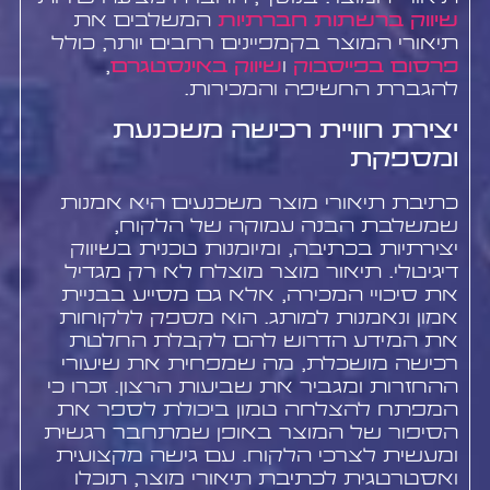
שיווק ברשתות חברתיות
המשלבים את
תיאורי המוצר בקמפיינים רחבים יותר, כולל
פרסום בפייסבוק
ו
שיווק באינסטגרם
,
להגברת החשיפה והמכירות.
יצירת חוויית רכישה משכנעת
ומספקת
כתיבת תיאורי מוצר משכנעים היא אמנות
שמשלבת הבנה עמוקה של הלקוח,
יצירתיות בכתיבה, ומיומנות טכנית בשיווק
דיגיטלי. תיאור מוצר מוצלח לא רק מגדיל
את סיכויי המכירה, אלא גם מסייע בבניית
אמון ונאמנות למותג. הוא מספק ללקוחות
את המידע הדרוש להם לקבלת החלטת
רכישה מושכלת, מה שמפחית את שיעורי
ההחזרות ומגביר את שביעות הרצון. זכרו כי
המפתח להצלחה טמון ביכולת לספר את
הסיפור של המוצר באופן שמתחבר רגשית
ומעשית לצרכי הלקוח. עם גישה מקצועית
ואסטרטגית לכתיבת תיאורי מוצר, תוכלו