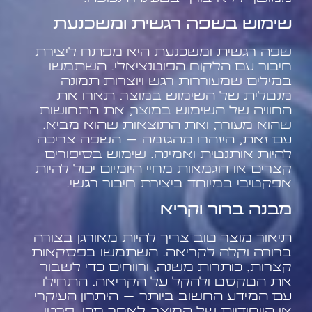
שימוש בשפה רגשית ומשכנעת
שפה רגשית ומשכנעת היא מפתח ליצירת
חיבור עם הלקוח הפוטנציאלי. השתמשו
במילים שמעוררות רגש ויוצרות תמונה
מנטלית של השימוש במוצר. תארו את
החוויה של השימוש במוצר, את התחושות
שהוא מעורר, ואת התוצאות שהוא מביא.
עם זאת, היזהרו מהגזמה – השפה צריכה
להיות אותנטית ואמינה. שימוש בסיפורים
קצרים או דוגמאות מחיי היומיום יכול להיות
אפקטיבי במיוחד ביצירת חיבור רגשי.
מבנה ברור וקריא
תיאור מוצר טוב צריך להיות מאורגן בצורה
ברורה וקלה לקריאה. השתמשו בפסקאות
קצרות, כותרות משנה, ורווחים כדי לשבור
את הטקסט ולהקל על הקריאה. התחילו
עם המידע החשוב ביותר – היתרון העיקרי
או הייחודיות של המוצר. לאחר מכן, פרטו