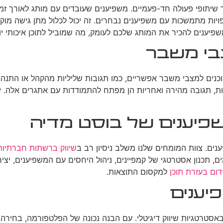
ר שיתופי פעולה חד-פעמיים. משפיענים שעובדים עם מותג לאורך זמן 
ויות מתמשכות עם משפיענים נבחרים. זה יכול לכלול מתן גישה מוקד
פיענים להכיר את המותג שלכם לעומק, מה שמוביל לתוכן איכותי יו
בי משבר
וכנים למצבי משבר אפשריים, כמו תגובות שליליות מהקהל או התנ
, תגובה מהירה ואחריות הן מפתח להתמודדות עם אתגרים אלה. זכר
שפיענים של בוסט מדיה
ענים. צוות המומחים שלנו משלב ניסיון רב ב
שיווק ברשתות חברתיות
מים, תכנון אסטרטגי של קמפיינים, ניהול היחסים עם המשפיענים, יצ
דום בעזרת תוכן
למקסום התוצאות.
יענים
אסטרטגיות שיווק דיגיטלי. עם הבנה נכונה של הפלטפורמה, בחירה