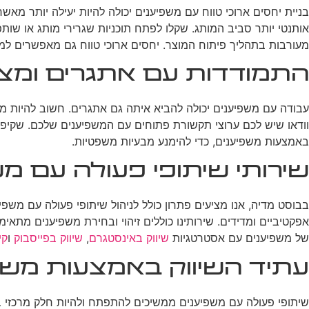
בניית יחסים ארוכי טווח עם משפיענים יכולה להיות יעילה יותר מאש
אותנטי יותר סביב המותג. שקלו לפתח תוכניות שגרירי מותג או שותפ
מעורבות בתהליך פיתוח המוצר. יחסים ארוכי טווח גם מאפשרים למש
התמודדות עם אתגרים ומצ
עבודה עם משפיענים יכולה להביא איתה גם אתגרים. חשוב להיות מ
וודאו שיש לכם ערוצי תקשורת פתוחים עם המשפיענים שלכם. שקיפות
באמצעות משפיענים, כדי להימנע מבעיות משפטיות.
שירותי שיתופי פעולה עם מ
בבוסט מדיה, אנו מציעים פתרון כולל לניהול שיתופי פעולה עם משפי
אפקטיביים ומדידים. שירותינו כוללים זיהוי ובחירת משפיענים מתאי
של משפיענים עם אסטרטגיות
שיווק באינסטגרם
,
שיווק בפייסבוק
ו
קי
עתיד השיווק באמצעות משפ
שיתופי פעולה עם משפיענים ממשיכים להתפתח ולהיות חלק מרכזי ב