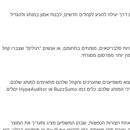
שירותי AI
יצירת קשר
ENGLISH
 דרך יעילה להגיע לקהלים חדשים, לבנות אמון במותג ולהגדיל
יות סלבריטאים, מומחים בתחומם, או אנשים "רגילים" שצברו קהל
ין יותר מפרסום מסורתי.
למצוא משפיענים שהערכים והקהל שלהם מתאימים למותג שלכם.
התחילו בהגדרת קהל היעד שלכם ומטרות הקמפיין. לאחר מכן, חפשו משפיענים שפונים לקהל זה ושהתוכן שלהם עולה בקנה אחד עם ערכי המותג שלכם. כלים כמו BuzzSumo או HypeAuditor יכולים
אחת הצורות הנפוצות, שבהן המשפיען מציג ומעריך את המוצר
שלכם. אירוח טאקאובר, שבו המשפיען "משתלט" על החשבונות החברתיים של המותג ליום, יכול ליצור תוכן מרענן ולמשוך עוקבים חדשים. יצירת תוכן משותף, כמו סרטוני YouTube או פוסטים בבלוג, היא