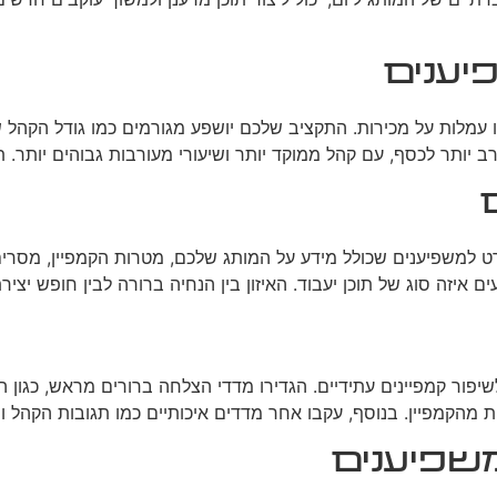
יענים
או עמלות על מכירות. התקציב שלכם יושפע מגורמים כמו גודל הקה
 יותר לכסף, עם קהל ממוקד יותר ושיעורי מעורבות גבוהים יותר. תמ
משפיענים שכולל מידע על המותג שלכם, מטרות הקמפיין, מסרים מר
איזה סוג של תוכן יעבוד. האיזון בין הנחיה ברורה לבין חופש יציר
ת ההצלחה של קמפיין משפיענים היא חיונית להערכת ה-ROI ולשיפור קמפיינים עתידיים. הגדירו מדדי ה
ת מהקמפיין. בנוסף, עקבו אחר מדדים איכותיים כמו תגובות הקהל ו
משפיענים