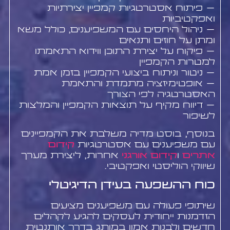
– פיתוח אסטרטגיות קמפיין יצירתיות
ואפקטיביות
– ניהול היחסים עם המשפיענים, כולל משא
ומתן על חוזים ותנאים
– פיקוח על יצירת התוכן ווידוא התאמתו
למטרות הקמפיין
– ניטור וניתוח ביצועי הקמפיין בזמן אמת
– אופטימיזציה מתמדת והתאמת
האסטרטגיה לפי הצורך
– דיווח מקיף על תוצאות הקמפיין והמלצות
לשיפור
בנוסף, בוסט מדיה משלבת את הקמפיינים
עם משפיענים עם אסטרטגיות
קידום
אתרים
ו
קידום אורגני
אחרות, ליצירת מערך
שיווקי הוליסטי ואפקטיבי.
כוח ההשפעה בעידן הדיגיטלי
שיתופי פעולה עם משפיענים מציעים
הזדמנות ייחודית לעסקים להגיע לקהלים
חדשים ולבנות אמון במותג בדרך אותנטית