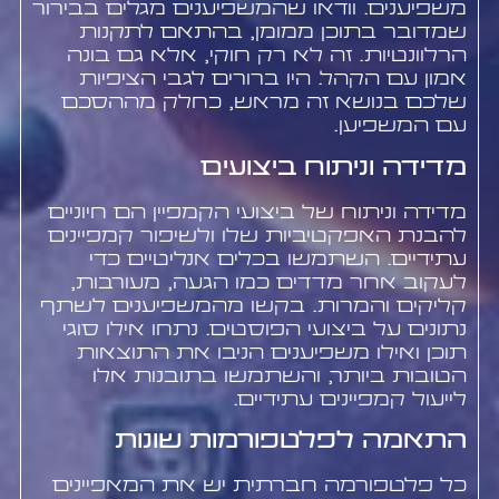
משפיענים. וודאו שהמשפיענים מגלים בבירור
שמדובר בתוכן ממומן, בהתאם לתקנות
הרלוונטיות. זה לא רק חוקי, אלא גם בונה
אמון עם הקהל. היו ברורים לגבי הציפיות
שלכם בנושא זה מראש, כחלק מההסכם
עם המשפיען.
מדידה וניתוח ביצועים
מדידה וניתוח של ביצועי הקמפיין הם חיוניים
להבנת האפקטיביות שלו ולשיפור קמפיינים
עתידיים. השתמשו בכלים אנליטיים כדי
לעקוב אחר מדדים כמו הגעה, מעורבות,
קליקים והמרות. בקשו מהמשפיענים לשתף
נתונים על ביצועי הפוסטים. נתחו אילו סוגי
תוכן ואילו משפיענים הניבו את התוצאות
הטובות ביותר, והשתמשו בתובנות אלו
לייעול קמפיינים עתידיים.
התאמה לפלטפורמות שונות
כל פלטפורמה חברתית יש את המאפיינים