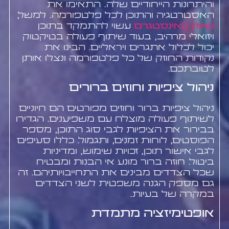
והיתרונות הייחודיים שלה. התאימו את
האסטרטגיה והתוכן לכל פלטפורמה. למשל,
שיווק באינסטגרם
עשוי להתמקד בתוכן
ויזואלי מרהיב, בעוד שיתוף פעולה בטיקטוק
יכול לכלול אתגרים ויראליים. הבינו את
נקודות החוזק של כל פלטפורמה ונצלו אותן
לטובתכם.
ניהול ציפיות וחוזים ברורים
ניהול ציפיות ברור וחוזים מפורטים הם חיוניים
לשיתוף פעולה מוצלח עם משפיענים. הגדירו
בבירור את הציפיות לגבי סוג התוכן, מספר
הפוסטים, לוחות זמנים, ותגמול. כללו סעיפים
לגבי אישור תוכן, זכויות שימוש, ומדיניות
ביטול. חוזה ברור מונע אי הבנות ומבטיח
שכל הצדדים מבינים את התחייבויותיהם. זה
גם מספק הגנה משפטית לשני הצדדים
במקרה של בעיות.
אופטימיזציה מתמדת