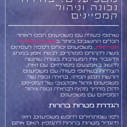
משפיענים: בחירה
נכונה וניהול
קמפיינים
שיתופי פעולה עם משפיענים הפכו לאחד
הכלים החשובים ביותר ב
שיווק ברשתות
חברתיות
. משפיענים יכולים לספק לעסקים
גישה לקהלים ממוקדים, לבנות אמון במותג
ולהגביר את המעורבות בצורה שקשה
להשיג באמצעים מסורתיים. עם זאת,
הצלחה בשיתופי פעולה עם משפיענים
דורשת תכנון קפדני, בחירה נכונה של
משפיענים וניהול אפקטיבי של קמפיינים.
להלן מדריך מקיף לבחירה נכונה וניהול
קמפיינים עם משפיענים.
הגדרת מטרות ברורות
לפני שמתחילים לחפש משפיענים, חיוני
להגדיר מטרות ברורות לקמפיין. האם אתם