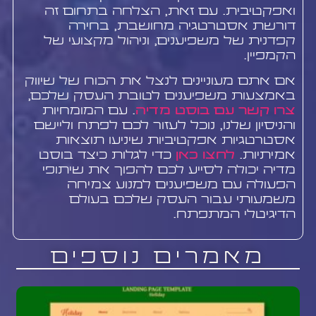
ואפקטיבית. עם זאת, הצלחה בתחום זה
דורשת אסטרטגיה מחושבת, בחירה
קפדנית של משפיענים, וניהול מקצועי של
הקמפיין.
אם אתם מעוניינים לנצל את הכוח של שיווק
באמצעות משפיענים לטובת העסק שלכם,
צרו קשר עם בוסט מדיה
. עם המומחיות
והניסיון שלנו, נוכל לעזור לכם לפתח וליישם
אסטרטגיות אפקטיביות שיניעו תוצאות
אמיתיות.
לחצו כאן
כדי לגלות כיצד בוסט
מדיה יכולה לסייע לכם להפוך את שיתופי
הפעולה עם משפיענים למנוע צמיחה
משמעותי עבור העסק שלכם בעולם
הדיגיטלי המתפתח.
מאמרים נוספים