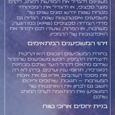
מעוניינים להגדיל את המודעות למותג, לקדם
מוצר ספציפי, או להגדיל את המכירות?
מטרות שונות ידרשו סוגים שונים של
משפיענים ואסטרטגיות שונות. הגדירו גם
מדדי הצלחה ספציפיים (KPIs) כמו הגעה,
מעורבות, או המרות, שיעזרו לכם למדוד את
האפקטיביות של הקמפיין.
זיהוי המשפיענים המתאימים
בחירת המשפיענים הנכונים היא קריטית
להצלחת הקמפיין. חפשו משפיענים שהקהל
שלהם מתאים לקהל היעד שלכם מבחינת
דמוגרפיה, תחומי עניין וערכים. בדקו לא רק
את מספר העוקבים, אלא גם את איכות
המעורבות – תגובות, שיתופים ולייקים.
חשוב גם לבחון את האותנטיות של
המשפיען ואת ההתאמה לערכי המותג
שלכם.
בניית יחסים ארוכי טווח