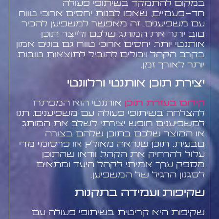
במקום להתמקד בשיתופי פעולה
חד-פעמיים, שאפו לבנות יחסים ארוכי טווח
עם משפיענים. זה מאפשר למשפיען להכיר
טוב יותר את המותג שלכם ולייצר תוכן
אותנטי יותר. יחסים ארוכי טווח גם בונים אמון
בקרב הקהל ויכולים להוביל לתוצאות טובות
יותר לאורך זמן.
יצירת תוכן אותנטי ורלוונטי
קידום בעזרת תוכן
אותנטי הוא המפתח
להצלחה בשיתופי פעולה עם משפיענים. תנו
למשפיענים חופש יצירתי לשלב את המותג
או המוצר שלכם בתוכן שלהם בצורה
טבעית. תוכן שנראה מאולץ או פרסומי מדי
עלול להרחיק את הקהל. וודאו שהתוכן
מספק ערך אמיתי לקהל היעד ומתאים
לסגנון הרגיל של המשפיען.
שקיפות ועמידה בתקנות
שקיפות היא קריטית בשיתופי פעולה עם