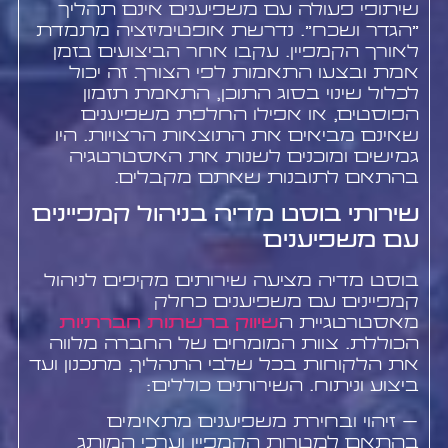
שיתופי פעולה עם משפיענים אינם תהליך
"הגדר ושכח". נדרשת אופטימיזציה מתמדת
לאורך הקמפיין. עקבו אחר הביצועים בזמן
אמת ובצעו התאמות לפי הצורך. זה יכול
לכלול שינוי בסוג התוכן, התאמת תזמון
הפוסטים, או אפילו החלפת משפיענים
שאינם מביאים את התוצאות הרצויות. היו
גמישים ומוכנים לשנות את האסטרטגיה
בהתאם לתובנות שאתם מקבלים.
שירותי בוסט מדיה בניהול קמפיינים
עם משפיענים
בוסט מדיה מציעה שירותים מקיפים לניהול
קמפיינים עם משפיענים כחלק
מאסטרטגיית ה
שיווק ברשתות חברתיות
הכוללת. צוות המומחים של החברה מלווה
את הלקוחות בכל שלבי התהליך, מתכנון ועד
ביצוע וניתוח. השירותים כוללים:
– זיהוי ובחירת משפיענים מתאימים
בהתאם למטרות הקמפיין וערכי המותג