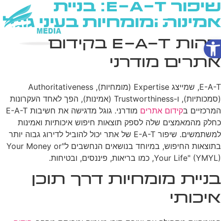
שיפור E-A-T: בניית
אמינות ומומחיות בעיני גוגל
פתח סרגל נגישות
מהות E-A-T בקידום
שירותי AI
אתרים מודרני
E-A-T, שמייצג Expertise (מומחיות), Authoritativeness
(סמכותיות), ו-Trustworthiness (אמינות), הפך לאחד העקרונות
המרכזיים ב
קידום אתרים
מודרני. גוגל מדגישה את חשיבות E-A-T
כחלק מהמאמצים שלה לספק תוצאות חיפוש איכותיות ואמינות
למשתמשים. שיפור E-A-T של אתר יכול להוביל לדירוג גבוה יותר
בתוצאות החיפוש, במיוחד בנושאים הנחשבים ל"Your Money or
Your Life" (YMYL), כמו בריאות, פיננסים, ובטיחות.
בניית מומחיות דרך תוכן
איכותי