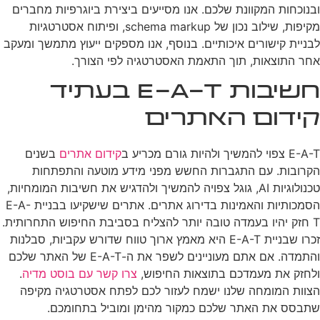
ובנוכחות המקוונת שלכם. אנו מסייעים ביצירת ביוגרפיות מחברים
מקיפות, שילוב נכון של schema markup, ופיתוח אסטרטגיות
לבניית קישורים איכותיים. בנוסף, אנו מספקים ייעוץ מתמשך ומעקב
אחר התוצאות, תוך התאמת האסטרטגיה לפי הצורך.
חשיבות E-A-T בעתיד
קידום האתרים
E-A-T צפוי להמשיך ולהיות גורם מכריע ב
קידום אתרים
בשנים
הקרובות. עם התגברות החשש מפני מידע מוטעה והתפתחות
טכנולוגיות AI, גוגל צפויה להמשיך ולהדגיש את חשיבות המומחיות,
הסמכותיות והאמינות בדירוג אתרים. אתרים שישקיעו בבניית E-A-
T חזק יהיו בעמדה טובה יותר להצליח בסביבת החיפוש התחרותית.
זכרו שבניית E-A-T היא מאמץ ארוך טווח שדורש עקביות, סבלנות
והתמדה. אם אתם מעוניינים לשפר את ה-E-A-T של האתר שלכם
ולחזק את מעמדכם בתוצאות החיפוש,
צרו קשר עם בוסט מדיה
.
הצוות המומחה שלנו ישמח לעזור לכם לפתח אסטרטגיה מקיפה
שתבסס את האתר שלכם כמקור מהימן ומוביל בתחומכם.