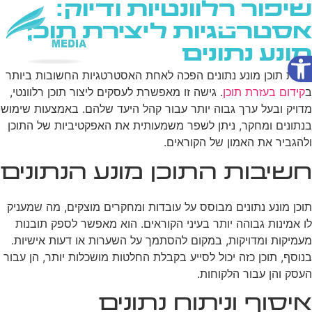
שיפור רלוונטיות ודיוק:
אסטרטגיות ליצירת תוכן
מונע נתונים
פתח סרגל נגישות
שירותי AI
יצירת תוכן מונע נתונים הפכה לאחת האסטרטגיות החשובות ביותר
ב
קידום בעזרת תוכן
. גישה זו מאפשרת לעסקים ליצור תוכן רלוונטי,
מדויק ובעל ערך גבוה יותר עבור קהל היעד שלהם. באמצעות שימוש
בנתונים ומחקר, ניתן לשפר משמעותית את האפקטיביות של התוכן
ולהגביר את האמון של הקוראים.
חשיבות התוכן מונע הנתונים
תוכן מונע נתונים מבוסס על עובדות ומחקרים מוצקים, מה שמעניק
לו אמינות גבוהה יותר בעיני הקוראים. הוא מאפשר לספק תובנות
מעמיקות ומדויקות, במקום להסתמך על השערות או דעות אישיות.
בנוסף, תוכן כזה יכול לסייע בקבלת החלטות מושכלות יותר, הן עבור
העסק והן עבור הלקוחות.
איסוף וניתוח נתונים