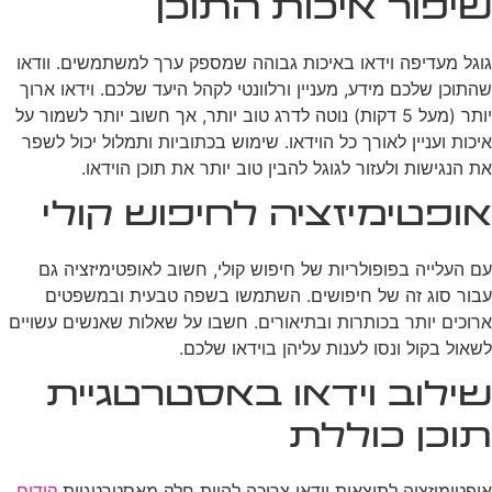
שיפור איכות התוכן
גוגל מעדיפה וידאו באיכות גבוהה שמספק ערך למשתמשים. וודאו
שהתוכן שלכם מידע, מעניין ורלוונטי לקהל היעד שלכם. וידאו ארוך
יותר (מעל 5 דקות) נוטה לדרג טוב יותר, אך חשוב יותר לשמור על
איכות ועניין לאורך כל הוידאו. שימוש בכתוביות ותמלול יכול לשפר
את הנגישות ולעזור לגוגל להבין טוב יותר את תוכן הוידאו.
אופטימיזציה לחיפוש קולי
עם העלייה בפופולריות של חיפוש קולי, חשוב לאופטימיזציה גם
עבור סוג זה של חיפושים. השתמשו בשפה טבעית ובמשפטים
ארוכים יותר בכותרות ובתיאורים. חשבו על שאלות שאנשים עשויים
לשאול בקול ונסו לענות עליהן בוידאו שלכם.
שילוב וידאו באסטרטגיית
תוכן כוללת
אופטימיזציה לתוצאות וידאו צריכה להיות חלק מאסטרטגיית
קידום