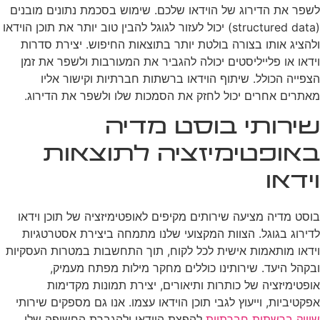
לשפר את הדירוג של הוידאו שלכם. שימוש בסכמת נתונים מובנים
(structured data) יכול לעזור לגוגל להבין טוב יותר את תוכן הוידאו
ולהציג אותו בצורה בולטת יותר בתוצאות החיפוש. יצירת סדרות
וידאו או פלייליסטים יכולה להגביר את המעורבות ולשפר את זמן
הצפייה הכולל. שיתוף הוידאו ברשתות חברתיות וקישור אליו
מאתרים אחרים יכול לחזק את הסמכות שלו ולשפר את הדירוג.
שירותי בוסט מדיה
באופטימיזציה לתוצאות
וידאו
בוסט מדיה מציעה שירותים מקיפים לאופטימיזציה של תוכן וידאו
לדירוג בגוגל. הצוות המקצועי שלנו מתמחה ביצירת אסטרטגיות
וידאו מותאמות אישית לכל לקוח, תוך התחשבות במטרות העסקיות
ובקהל היעד. שירותינו כוללים מחקר מילות מפתח מעמיק,
אופטימיזציה של כותרות ותיאורים, יצירת תמונות מקדימות
אפקטיביות, וייעוץ לגבי תוכן הוידאו עצמו. אנו גם מספקים שירותי
שיווק ברשתות חברתיות
להפצת הוידאו ולהגברת החשיפה שלו.