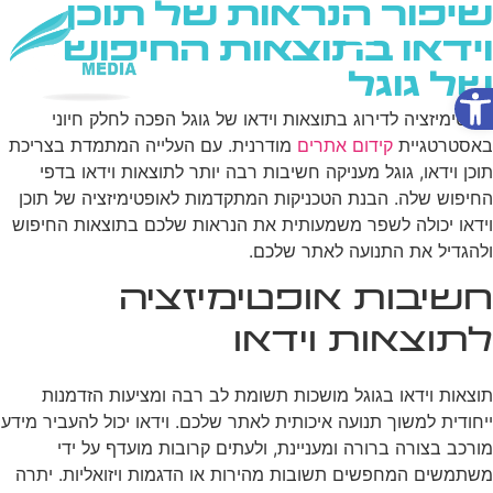
שיפור הנראות של תוכן
וידאו בתוצאות החיפוש
של גוגל
פתח סרגל נגישות
שירותי AI
אופטימיזציה לדירוג בתוצאות וידאו של גוגל הפכה לחלק חיוני
באסטרטגיית
קידום אתרים
מודרנית. עם העלייה המתמדת בצריכת
תוכן וידאו, גוגל מעניקה חשיבות רבה יותר לתוצאות וידאו בדפי
החיפוש שלה. הבנת הטכניקות המתקדמות לאופטימיזציה של תוכן
וידאו יכולה לשפר משמעותית את הנראות שלכם בתוצאות החיפוש
ולהגדיל את התנועה לאתר שלכם.
חשיבות אופטימיזציה
לתוצאות וידאו
תוצאות וידאו בגוגל מושכות תשומת לב רבה ומציעות הזדמנות
ייחודית למשוך תנועה איכותית לאתר שלכם. וידאו יכול להעביר מידע
מורכב בצורה ברורה ומעניינת, ולעתים קרובות מועדף על ידי
משתמשים המחפשים תשובות מהירות או הדגמות ויזואליות. יתרה