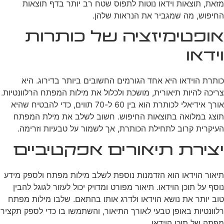
מזאת, תוצאות וידאו נוטות לתפוס שטח רב יותר בדף תוצאות
החיפוש, מה שמגביר את הנראות שלהן.
אופטימיזציה של כותרות
וידאו
כותרת הוידאו היא אחד הגורמים החשובים ביותר בדירוג. היא
צריכה להיות תיאורית, מושכת ולכלול את מילות המפתח הרלוונטיות.
אורך אידיאלי לכותרת הוא בין 60 ל-70 תווים, כדי להבטיח שהיא
תוצג במלואה בתוצאות החיפוש. חשוב לשלב את מילת המפתח
העיקרית קרוב לתחילת הכותרת, אך לשמור על טבעיות וזרימה.
יצירת תיאורים אפקטיביים
תיאור הוידאו הוא הזדמנות נוספת לשלב מילות מפתח ולספק מידע
נוסף על תוכן הוידאו. תיאור מפורט ומדויק יכול לעזור לגוגל להבין
טוב יותר את נושא הוידאו ולדרג אותו בהתאם. שלבו מילות מפתח
רלוונטיות באופן טבעי לאורך התיאור, והשתמשו בו כדי לספק תקציר
מפתה של תוכן הוידאו.