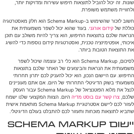
שונות. זה יכול להוביל לתוצאות חיפוש עשירות ומדויקות יותר,
ולחוויית משתמש משופרת.
חשוב לזכור שהשימוש ב-Schema Markup הוא חלק מאסטרטגיה
כוללת של
קידום אורגני
. בעוד שהוא יכול לשפר משמעותית את
הנראות שלכם בתוצאות החיפוש, הוא צריך להיות משולב עם תוכן
איכותי, אופטימיזציה טכנית, ואסטרטגיות קידום נוספות כדי להשיג
את התוצאות הטובות ביותר.
לסיכום, Schema Markup הוא כלי רב עוצמה שיכול לשפר
משמעותית את הנראות והביצועים של האתר שלכם בתוצאות
החיפוש. עם היישום הנכון, הוא יכול להעניק לכם יתרון תחרותי
משמעותי בשוק הדיגיטלי התחרותי של היום. אם אתם מעוניינים
לנצל את מלוא הפוטנציאל של Schema Markup עבור העסק
שלכם,
צרו קשר עם בוסט מדיה
היום. הצוות המקצועי שלנו ישמח
לעזור לכם ליישם אסטרטגיית Schema Markup מותאמת אישית
שתביא לתוצאות מוכחות ותעזור לכם להתבלט בעולם הדיגיטלי.
יישום Schema Markup