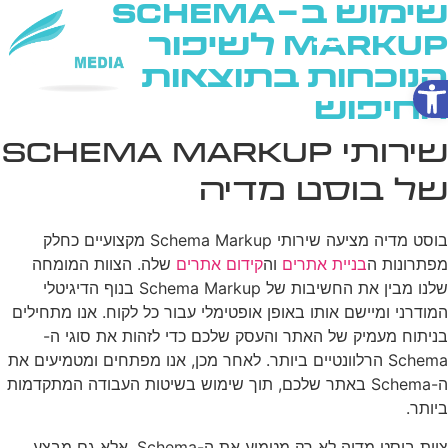
שימוש ב-Schema
Markup לשיפור
הנוכחות בתוצאות
פתח סרגל נגישות
שירותי AI
החיפוש
שירותי Schema Markup
של בוסט מדיה
בוסט מדיה מציעה שירותי Schema Markup מקצועיים כחלק
מפתרונות ה
בניית אתרים
וה
קידום אתרים
שלה. הצוות המומחה
שלנו מבין את החשיבות של Schema Markup בנוף הדיגיטלי
המודרני ומיישם אותו באופן אופטימלי עבור כל לקוח. אנו מתחילים
בניתוח מעמיק של האתר והעסק שלכם כדי לזהות את סוגי ה-
Schema הרלוונטיים ביותר. לאחר מכן, אנו מפתחים ומטמיעים את
ה-Schema באתר שלכם, תוך שימוש בשיטות העבודה המתקדמות
ביותר.
צוות בוסט מדיה לא רק מטמיע את ה-Schema, אלא גם מבצע