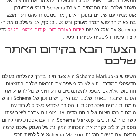
המשלבות סוגים שונים של Schema כדי למקסם את הנראות של
האתר שלכם. אנו מתמחים ביצירת Schema דינמי שמתעדכן
אוטומטית עם שינויים בתוכן האתר, מה שמבטיח שהמידע המוצג
בתוצאות החיפוש תמיד מעודכן ורלוונטי. בנוסף, אנו משלבים את ה-
Schema עם אסטרטגיות
קידום בעזרת תוכן
ו
קידום ממומן בגוגל
כדי
ליצור גישה הוליסטית לשיווק דיגיטלי.
הצעד הבא בקידום האתר
שלכם
השימוש ב-Schema Markup הוא צעד חיוני בדרך להצלחה בעולם
הדיגיטלי המודרני. הוא לא רק משפר את הנראות שלכם בתוצאות
החיפוש, אלא גם מספק למשתמשים מידע חיוני שיכול להגדיל את
הסיכוי שיבקרו באתר שלכם. עם זאת, יישום נכון של Schema דורש
מומחיות טכנית ואסטרטגית. זו הסיבה שכדאי לשקול לעבוד עם
מומחים כמו הצוות של בוסט מדיה. אנו מזמינים אתכם ליצור איתנו
קשר כדי לגלות כיצד Schema Markup, יחד עם אסטרטגיות קידום
נוספות, יכולים לקחת את הנוכחות המקוונת של העסק שלכם לרמה
הבאה. עם הגישה הנכונה, Schema Markup יכול להיות הכלי