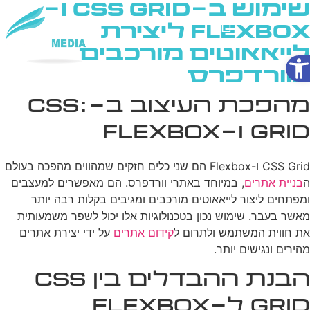
שימוש ב-CSS Grid ו-
Flexbox ליצירת
לייאאוטים מורכבים
פתח סרגל נגישות
שירותי AI
בוורדפרס
מהפכת העיצוב ב-CSS:
Grid ו-Flexbox
CSS Grid ו-Flexbox הם שני כלים חזקים שמהווים מהפכה בעולם
ה
בניית אתרים
, במיוחד באתרי וורדפרס. הם מאפשרים למעצבים
ומפתחים ליצור לייאאוטים מורכבים ומגיבים בקלות רבה יותר
מאשר בעבר. שימוש נכון בטכנולוגיות אלו יכול לשפר משמעותית
את חווית המשתמש ולתרום ל
קידום אתרים
על ידי יצירת אתרים
מהירים ונגישים יותר.
הבנת ההבדלים בין CSS
Grid ל-Flexbox