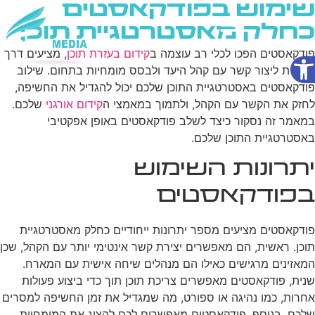
שימוש בפודקאסטים
כחלק מאסטרטגיית תוכן
פתח סרגל נגישות
פודקאסטים הפכו לכלי רב עוצמה ב
קידום בעזרת תוכן
, מציעים דרך
שירותי AI
ייחודית ליצור קשר עם קהל היעד ולבסס מומחיות בתחום. שילוב
פודקאסטים באסטרטגיית התוכן שלכם יכול להגדיל את החשיפה,
לחזק את הקשר עם הקהל, ולתמוך במאמצי ה
קידום אורגני
שלכם.
במאמר זה נסקור כיצד לשלב פודקאסטים באופן אפקטיבי
באסטרטגיית התוכן שלכם.
יתרונות השימוש
בפודקאסטים
פודקאסטים מציעים מספר יתרונות ייחודיים כחלק מאסטרטגיית
תוכן. ראשית, הם מאפשרים יצירת קשר אינטימי יותר עם הקהל, שכן
המאזינים מרגישים כאילו הם מנהלים שיחה אישית עם המארח.
שנית, פודקאסטים מאפשרים צריכת תוכן תוך כדי ביצוע פעולות
אחרות, כמו נהיגה או ספורט, מה שמגדיל את זמן החשיפה למסרים
שלכם. בנוסף, פודקאסטים מאפשרים לכם להציג את המומחיות