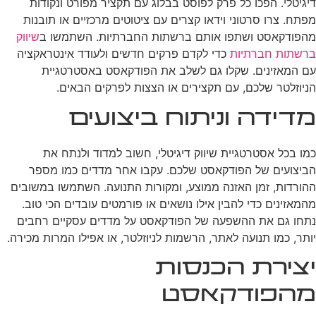
דיגיטלי. הפכו כל פרק לפוסט בבלוג עם תקציר מפורט ונקודות
מפתח. צרו סרטוני וידאו קצרים עם ציטוטים מרכזיים או תובנות
מהפודקאסט ושתפו אותם ברשתות החברתיות. השתמשו ב
שיווק
ברשתות חברתיות
כדי לקדם פרקים חדשים ולעודד אינטראקציה
עם המאזינים. שקלו גם לשלב את הפודקאסט באסטרטגיית
הניוזלטר שלכם, עם תקצירים או הצצות לפרקים הבאים.
מדידה וניתוח ביצועים
כמו בכל אסטרטגיית שיווק דיגיטלי, חשוב למדוד ולנתח את
הביצועים של הפודקאסט שלכם. עקבו אחר מדדים כמו מספר
ההורדות, זמן האזנה ממוצע, ומקורות התנועה. השתמשו במשובים
מהמאזינים כדי להבין אילו נושאים או פורמטים עובדים הכי טוב.
נתחו גם את ההשפעה של הפודקאסט על מדדים עסקיים רחבים
יותר, כמו תנועה לאתר, הרשמות לניוזלטר, או אפילו המרות מכירה.
יצירת הכנסות
מהפודקאסט