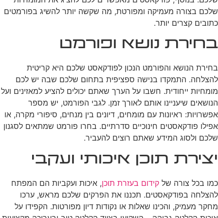
שלכם בצורה מעמיקה ומפורטת, מה שקשה יותר להשיג בפורמטים
כתובים קצרים יותר.
בחירת נושא ופורמט
בחירת הנושא והפורמט הנכון לפודקאסט שלכם היא קריטית
להצלחה. התמקדו בנישה ספציפית בתחום שלכם שבה יש לכם
מומחיות ייחודית. חשבו על הערך שאתם יכולים להציע למאזינים ועל
הנושאים שיעניינו אותם לאורך זמן. לגבי הפורמט, יש מספר
אפשרויות: ראיונות עם מומחים, דיונים בין מנחים, סיפורי מקרה, או
אפילו פודקאסטים חינוכיים סדרתיים. בחרו פורמט שמתאים לסגנון
שלכם ולסוג המידע שאתם רוצים להעביר.
יצירת תוכן איכותי ועקבי
כמו בכל צורה של
קידום בעזרת תוכן
, איכות ועקביות הם המפתח
להצלחה בפודקאסטים. תכננו את הפרקים שלכם מראש, ערכו
מחקר מעמיק, והכינו שאלות או נקודות דיון מפורטות. הקפידו על
איכות הקלטה גבוהה – השקיעו בציוד הקלטה טוב ובעריכה מקצועית.