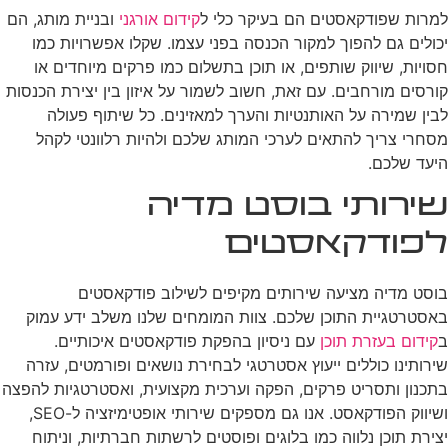
למרות שפודקאסטים הם בעיקר כלי ל
קידום אורגני
ובניית מותג, הם
יכולים גם להפוך למקור הכנסה בפני עצמו. שקלו אפשרויות כמו
חסויות, שיווק שותפים, או תוכן בתשלום כמו פרקים מיוחדים או
קורסים מורחבים. עם זאת, חשוב לשמור על איזון בין יצירת הכנסות
לבין שמירה על האותנטיות והערך למאזינים. כל שיתוף פעולה
מסחרי צריך להתאים לערכי המותג שלכם ולהיות רלוונטי לקהל
היעד שלכם.
שירותי בוסט מדיה
לפודקאסטים
בוסט מדיה מציעה שירותים מקיפים לשילוב פודקאסטים
באסטרטגיית התוכן שלכם. צוות המומחים שלנו משלב ידע עמוק
ב
קידום בעזרת תוכן
עם ניסיון בהפקת פודקאסטים איכותיים.
שירותינו כוללים ייעוץ אסטרטגי לבחירת נושאים ופורמטים, עזרה
בתכנון ותסריט פרקים, הפקה וערכית מקצועית, ואסטרטגיות להפצה
ושיווק הפודקאסט. אנו גם מספקים שירותי אופטימיזציה ל-SEO,
יצירת תוכן נלווה כמו בלוגים ופוסטים לרשתות חברתיות, וניתוח