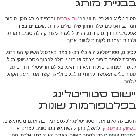
בבניית מותג
סטוריטלינג הוא כלי חיוני ב
בניית אתרים
ובבניית מותג חזק. סיפור
המותג, הערכים שלו והחזון שלו יכולים להיות מועברים בצורה
אפקטיבית דרך סיפורים. זה יכול לעזור ליצור קהילה סביב המותג
ולבנות נאמנות לקוחות לטווח ארוך.
לסיכום, סטוריטלינג הוא כלי רב-עוצמה בארסנל השיווקי המודרני.
היכולת לספר סיפור מרתק ואותנטי יכולה להפוך מסר שיווקי רגיל
למשהו שנחרט בזיכרון ומעורר רגש. בעולם הדיגיטלי הרווי בתוכן,
סטוריטלינג מאפשר למותגים לבלוט ולייצר קשר אמיתי עם הקהל
שלהם.
יישום סטוריטלינג
בפלטפורמות שונות
חשוב להתאים את הסטוריטלינג לפלטפורמה בה אתם משתמשים.
ב
שיווק בפייסבוק
, למשל, ניתן להשתמש בסרטונים קצרים או
בסדרת פוסטים כדי לספר סיפור. באתר האינטרנט שלכם, ניתן