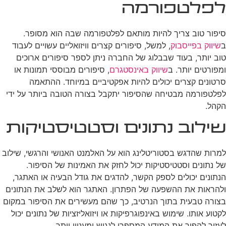
לפלטפורמה
סיפור טוב צריך להיות מותאם לפלטפורמה שבה הוא מסופר.
ב
שיווק בפייסבוק
, למשל, סיפורים קצרים וויזואליים עשויים לעבוד
טוב יותר, בעוד שבבלוג של החברה ניתן לספר סיפורים ארוכים
ומפורטים יותר. ב
שיווק באינסטגרם
, סיפורים מבוססי תמונות או
סרטונים קצרים יכולים להיות אפקטיביים במיוחד. ההתאמה
לפלטפורמה מבטיחה שהסיפור יתקבל בצורה הטובה ביותר על ידי
הקהל.
שילוב נתונים וסטטיסטיקות
למרות שהדגש בסטוריטלינג הוא על האלמנט האנושי והרגשי, שילוב
של נתונים וסטטיסטיקות יכול לחזק את האמינות של הסיפור.
הנתונים יכולים לספק הקשר, להדגים את גודל הבעיה או האתגר,
ולהראות את ההשפעה של הפתרון. האתגר הוא לשלב את הנתונים
בצורה טבעית בתוך הנרטיב, כך שהם מעשירים את הסיפור במקום
לקטוע אותו. שימוש באינפוגרפיקות או ויזואליזציות של נתונים יכול
לעזור להפוך את המידע המספרי לנגיש ומעניין יותר.