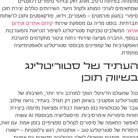
מתמחה בפיתוח נרטיב מותג חזק ובזיהוי סיפורים רלוונטיים
שמתאימים לערכי המותג ולקהל היעד. השירותים כוללים יצירת תוכן
סיפורי במגוון פורמטים – מאמרים, וידאו, פודקאסטים ותוכן לרשתות
חברתיות. בוסט מדיה גם מספקת שירותי
קידום אתרים
ו
קידום
אורגני
המשלבים טכניקות סטוריטלינג לשיפור הנראות והמעורבות.
בנוסף, החברה מציעה שירותי ניתוח וניטור מתקדמים להערכת
האפקטיביות של קמפיינים מבוססי סטוריטלינג ולאופטימיזציה
מתמדת.
העתיד של סטוריטלינג
בשיווק תוכן
ככל שהעולם הדיגיטלי הופך למורכב ורווי יותר, חשיבותו של
סטוריטלינג אפקטיבי בשיווק תוכן רק תגדל. בעתיד, נראה שילוב
גובר של טכנולוגיות כמו מציאות רבודה ומציאות מדומה ביצירת
חוויות סיפוריות אימרסיביות. פרסונליזציה מבוססת AI עשויה
לאפשר התאמה של סיפורים לקהלים ספציפיים בזמן אמת. עם זאת,
היסודות של סטוריטלינג טוב – אותנטיות, רגש ורלוונטיות – יישארו
קריטיים. מותגים שישכילו לשלב טכנולוגיה חדשנית עם אמנות