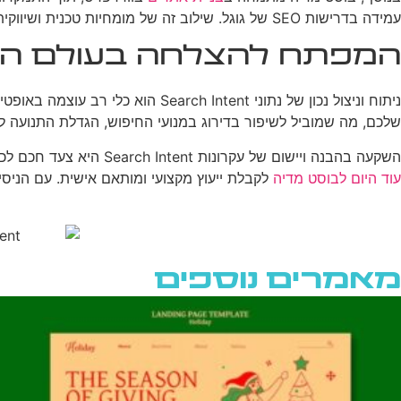
עמידה בדרישות SEO של גוגל. שילוב זה של מומחיות טכנית ושיווקית מאפשר לבוסט מדיה לספק פתרון כולל ללקוחותיה, מהאפיון הראשוני ועד לקידום המתמשך.
המפתח להצלחה בעולם הדי
ניתוח וניצול נכון של נתוני tent
שלכם, מה שמוביל לשיפור בדירוג במנועי החיפוש, הגדלת התנועה ל
השקעה בהבנה ויישום של עקרונות Search Intent היא צעד חכם לכל עסק המעוניין להצליח בעולם הדיגיטלי התחרותי של ימינו. אם אתם מעוניינים לקחת את הנוכחות הדיגיטלית שלכם לשלב הבא,
עוד היום לבוסט מדיה
לקבלת ייעוץ מקצועי ומותאם אישית. עם הניסיו
מאמרים נוספים