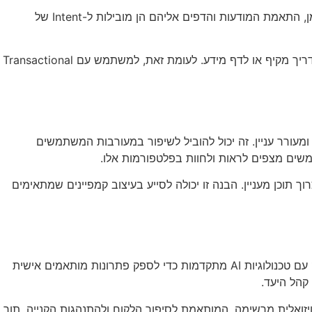
. כאשר אתם מתכננים קמפיין פרסום ממומן, התאמת המודעות והדפים אליהם הן מובילות ל-Intent של
למשל, אם המשתמש מחפש מידע כללי, מודעה שמובילה ישירות לדף מכירות עלולה להיות פחות אפקטיבית מאשר מודעה שמובילה למדריך מקיף או לדף מידע. לעומת זאת, למשתמש עם Transactional
ע ביצירת תוכן רלוונטי ומעורר עניין. זה יכול להוביל לשיפור במעורבות המשתמשים
תוכן מעניין. הבנה זו יכולה לסייע בעיצוב קמפיינים שמתאימים
. החברה משלבת ניסיון של עשרות שנים בשיווק עם טכנולוגיות AI מתקדמות כדי לספק פתרונות מותאמים אישית
ואלית מרשימה, המותאמת לסיפור הלקוח ולהתנהגות הקנייה, תוך