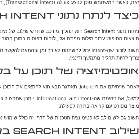
זאת, כאשר המשתמש מוכן לבצע פעולה (Transactional Intent), הוא זקוק למידע ממוקד יותר שיעזור לו לקבל החלטה סופית ולבצע את הפעולה הרצויה.
כיצד לנתח נתוני Search Intent?
ניתוח נתוני Search Intent הוא תהליך מורכב 
תוצאות החיפוש עבור מילות מפתח אלו, לזהות דפוסים בתוכן המובי
צריך להיות תהליך מתמשך ודינמי.
אופטימיזציה של תוכן על בסיס h Intent
לאחר שזיהיתם את ה-Intent, האתגר הבא הוא להתאים את התוכן שלכם בהתאם. זה כולל לא רק את התוכן עצמו, אלא גם את הפורמט שלו, המבנה, וכיצד הוא מוצג למשתמש.
מוצר מפורט עם קריאה ברורה לפעולה.
חשוב גם לשים לב לאופטימיזציה הטכנית של הדף. זה כולל שימוש נכון בתגיות HTML, מבנה URL מתאים, ומהירות טעינה אופטימלית. כל אלו משפיעים על חוויית המשתמש וגם 
שילוב Search Intent בקידום ממומן