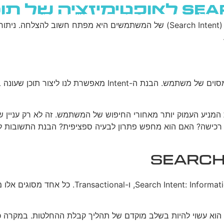
גוגל
רשתות חברתיות
בניית אתרים
בלוג
Search Intent מתייחס למטרה או הכוונה שעומדת מאחורי חיפוש מס
S, אנו למעשה מנסים להבין את המניע העמוק יותר מאחורי החיפוש של המשתמש.
כישה? האם הוא מחפש פתרון לבעיה ספציפית? הבנת התשובות לשא
ישנם ארבעה סוגים עיקריים של ional, Commercial
של, כאשר המשתמש מחפש מידע כללי (Informational Intent), הוא עשוי להיות בשלב מוקדם של ת