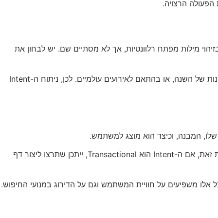
 מתחיל בזיהוי מילות מפתח רלוונטיות, אך לא מסתיים שם. יש לבחון את
חשוב לזכור שה-Intent יכול להשתנות לאורך זמן ובהתאם להקשרים שונים. למשל, חיפוש מסוים עשוי להיות בעל Intent שונה בעונות שונות של השנה, או בהתאם לאירועים עולמיים. לכן, ניתוח ה-Intent
למשל, אם זיהיתם שה-Intent הוא Informational, ייתכן שתרצו ליצור מדריך מקיף או סדרת מאמרים שמכסים את הנושא לעומק. לעומת זאת, אם ה-Intent הוא Transactional, ייתכן שתרצו ליצור דף