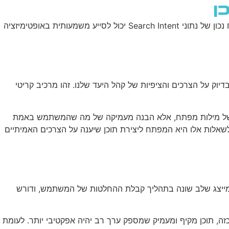
שירותי AI
יצירת קשר
ENGLISH
המודרני, הבנת כוונת החיפוש (Search Intent) של המשתמשים היא מפתח חשוב להצלחה. ניתוח נכון של נתוני Search Intent יכול לסייע משמעותית באופטימיזציה
וים של משתמש. הבנת ה-Intent מאפשרת לנו ליצור תוכן שעונה בדיוק על הצרכים והציפיות של קהל היעד שלנו. זהו מרכיב קריטי
 זה לא רק עניין של מילות מפתח, אלא הבנה מעמיקה של מה שהמשתמש באמת
לות אלו היא המפתח ליצירת תוכן שיענה על הצרכים האמיתיים
Search Intent: Informational, Navigat, ו-Transactional. כל אחד מסוגים אלו מייצג שלב שונה בתהליך קבלת ההחלטות של המשתמש, ודורש
הליך קבלת ההחלטות. במקרה כזה, תוכן מקיף ומעמיק שמספק ערך רב יהיה אפקטיבי יותר. לעומת