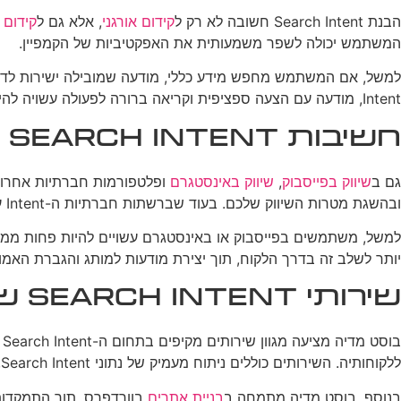
הבנת Search Intent חשובה לא רק ל
קידום אורגני
, אלא גם ל
קידום 
המשתמש יכולה לשפר משמעותית את האפקטיביות של הקמפיין.
Intent, מודעה עם הצעה ספציפית וקריאה ברורה לפעולה עשויה להיות אפקטיבית יותר.
חשיבות Search Intent בשיווק ברשתות חברתיות
גם ב
שיווק בפייסבוק
,
שיווק באינסטגרם
ובהשגת מטרות השיווק שלכם. בעוד שברשתות חברתיות ה-Intent עשוי להיות שונה מאשר בחיפוש בגוגל, עדיין חשוב להבין מה המשתמשים מצפים לראות ולחוות בפלטפורמות אלו.
למשל, משתמשים בפייסבוק או באינסטגרם עשויים להיות פחות ממוקדי
יותר לשלב זה בדרך הלקוח, תוך יצירת מודעות למותג והגברת האמון 
שירותי Search Intent של בוסט מדיה
בוסט מדיה מציעה מגוון שירותים מקיפים בתחום ה-Search Intent וה
ללקוחותיה. השירותים כוללים ניתוח מעמיק של נתוני Search Intent, אופטימיזציה של תוכן קיים, ויצירת תוכן חדש המותאם ל-Intent של קהל היעד.
בנוסף, בוסט מדיה מתמחה ב
בניית אתרים
בוורדפרס, תוך התמקדות