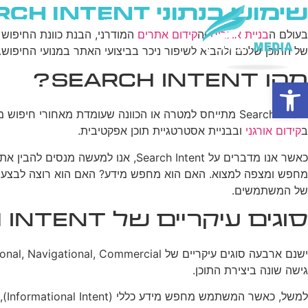
שימוש בנתוני Search Intent לאופטימיזציה של תוכן
בית
מי אנחנו
פרסום ב
בעולם ה
בניית אתרים
וה
קידום אתרים
של התוכן שלכם ולהביא לשיפור ניכר בביצועי האתר במנועי החיפוש.
מהו Search Intent?
פתח סרגל נגישות
ב
קידום אורגני
ובבניית אסטרטגיית תוכן אפקטיבית.
כאשר אנו מדברים על earch Intent
מחפש ומצפה למצוא. האם הוא מחפש מידע? האם הוא רוצה לבצע ר
של המשתמשים.
סוגים עיקריים של Search Intent
גישה שונה ביצירת התוכן.
למ