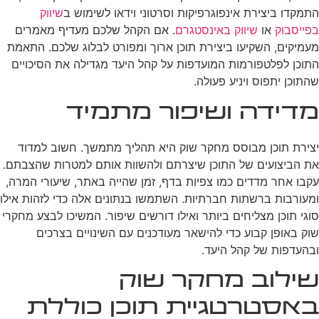
התמקדו ביצירת אינפוגרפיקות וסרטוני וידאו לשימוש ב
שיווק
בפייסבוק
או
שיווק באינסטגרם
. אם הקהל שלכם מעדיף מאמרים
מעמיקים, השקיעו ביצירת תוכן ארוך ומפורט לבלוג שלכם. התאמת
התוכן לפלטפורמות המועדפות על קהל היעד מגדילה את הסיכויים
שהתוכן יתפוס ויניע פעולה.
מדידה ושיפור מתמיד
יצירת תוכן מבוסס מחקר שוק היא תהליך מתמשך. חשוב למדוד
את הביצועים של התוכן שיצרתם ולהשוות אותם למטרות שהצבתם.
עקבו אחר מדדים כמו צפיות בדף, זמן שהייה באתר, שיעורי המרה,
ומעורבות ברשתות חברתיות. השתמשו בנתונים אלה כדי לזהות אילו
סוגי תוכן מצליחים ביותר ואילו דורשים שיפור. המשיכו לבצע מחקרי
שוק באופן קבוע כדי להישאר מעודכנים עם השינויים בצרכים
ובהעדפות של קהל היעד.
שילוב מחקר שוק
באסטרטגיית תוכן כוללת