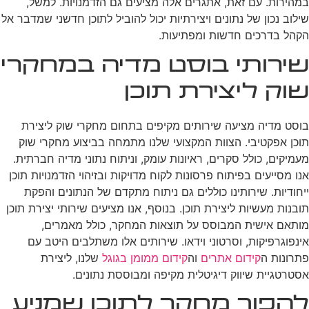
במהירות. עם זאת, אתגרים אלה מציעים גם הזדמנויות. למשל,
שילוב נכון של נתונים ויצירתיות יכול להוביל לתוכן חדשני שמדבר אל
הקהל בדרכים חדשות ומפתיעות.
שירותי בוסט מדיה במחקרי
שוק ליצירת תוכן
בוסט מדיה מציעה שירותים מקיפים בתחום מחקרי שוק ליצירת
תוכן אפקטיבי. הצוות המקצועי שלנו מתמחה בביצוע מחקרי שוק
מעמיקים, כולל סקרים, ראיונות עומק, וניתוח נתוני מדיה חברתית.
אנו מסייעים בפיתוח פרסונות לקוח מדויקות ובזיהוי הזדמנויות תוכן
ייחודיות. שירותינו כוללים גם ניתוח מתקדם של הנתונים והפקת
תובנות מעשיות ליצירת תוכן. בנוסף, אנו מציעים שירותי יצירת תוכן
מותאם אישית המבוסס על תוצאות המחקר, כולל מאמרים,
אינפוגרפיקות, וסרטוני וידאו. שירותים אלו משתלבים היטב עם
פתרונות ה
קידום אתרים
וה
קידום ממומן בגוגל
שלנו, ליצירת
אסטרטגיית שיווק דיגיטלית מקיפה ומבוססת נתונים.
להפוך מחקר לתוכן שמניע