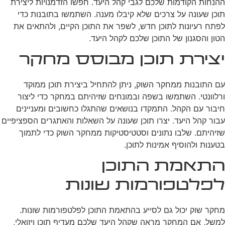
ההנחות הקודמות שלכם לגבי קהל היעד. חפשו הזדמנויות ליצירת
תוכן שעונה על צרכים שלא קיבלו מענה. השתמשו בתובנות כדי
לפתח רעיונות לתוכן חדש, לשפר את התוכן הקיים, ולהתאים את
הטון והסגנון של התוכן שלכם לקהל היעד.
יצירת תוכן מבוסס מחקר
עם התובנות ממחקר השוק, ניתן להתחיל ביצירת תוכן ממוקד
ורלוונטי. השתמשו בשפה ובמונחים שזיהיתם במחקר כדי ליצור
חיבור עם הקהל. התמקדו בנושאים שהתגלו כחשובים ומעניינים
עבור קהל היעד. יצרו תוכן שעונה על השאלות והאתגרים הספציפיים
שזיהיתם. שלבו נתונים וסטטיסטיקות ממחקר השוק כדי לתמוך
בטענות ולהוסיף אמינות לתוכן.
התאמת התוכן
לפלטפורמות שונות
מחקר שוק יכול גם לסייע בהתאמת התוכן לפלטפורמות שונות.
למשל, אם המחקר מראה שקהל היעד שלכם מעדיף תוכן ויזואלי,