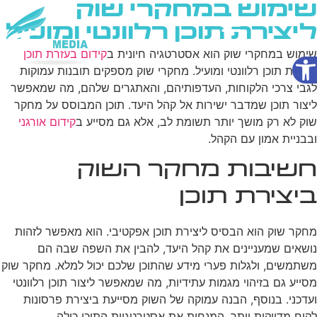
שימוש במחקרי שוק
ליצירת תוכן רלוונטי ומועיל
פתח סרגל נגישות
שימוש במחקרי שוק הוא אסטרטגיה חיונית ב
קידום בעזרת תוכן
שירותי AI
ליצירת תוכן רלוונטי ומועיל. מחקרי שוק מספקים תובנות עמוקות
לגבי צרכי הלקוחות, העדפותיהם, והאתגרים שלהם, מה שמאפשר
ליצור תוכן שמדבר ישירות אל קהל היעד. תוכן המבוסס על מחקר
שוק לא רק מושך יותר תשומת לב, אלא גם מסייע ב
קידום אורגני
ובבניית אמון עם הקהל.
חשיבות מחקר השוק
ביצירת תוכן
מחקר שוק הוא הבסיס ליצירת תוכן אפקטיבי. הוא מאפשר לזהות
נושאים שמעניינים את קהל היעד, להבין את השפה שבה הם
משתמשים, ולגלות פערי מידע שהתוכן שלכם יכול למלא. מחקר שוק
מסייע גם בזיהוי מגמות עתידיות, מה שמאפשר ליצור תוכן רלוונטי
ועדכני. בנוסף, הבנה עמוקה של השוק מסייעת ביצירת פרסונות
לקוח מדויקות יותר, המנחות את אסטרטגיית התוכן כולה.