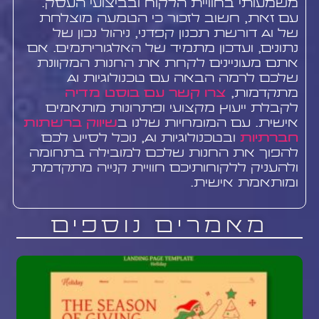
משמעותי בחוויית הלקוח ובביצועי העסק.
עם זאת, חשוב לזכור כי הטמעה מוצלחת
של AI דורשת תכנון קפדני, ניהול נכון של
נתונים, ועדכון מתמיד של האלגוריתמים. אם
אתם מעוניינים לקחת את החנות המקוונת
שלכם לרמה הבאה עם טכנולוגיות AI
מתקדמות,
צרו קשר עם בוסט מדיה
לקבלת ייעוץ מקצועי ופתרונות מותאמים
אישית. עם המומחיות שלנו ב
שיווק ברשתות
חברתיות
ובטכנולוגיות AI, נוכל לסייע לכם
להפוך את החנות שלכם למובילה בתחומה
ולהעניק ללקוחותיכם חוויית קנייה מתקדמת
ומותאמת אישית.
מאמרים נוספים