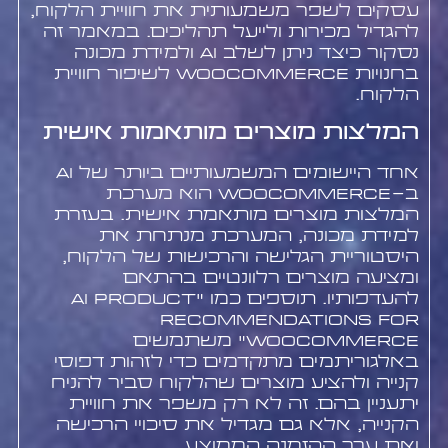
עסקים לשפר משמעותית את חוויית הלקוח,
להגדיל מכירות ולייעל תהליכים. במאמר זה
נסקור כיצד ניתן לשלב AI ולמידת מכונה
בחנויות WooCommerce לשיפור חוויית
הלקוח.
המלצות מוצרים מותאמות אישית
אחד היישומים המשמעותיים ביותר של AI
ב-WooCommerce הוא מערכת
המלצות מוצרים מותאמת אישית. בעזרת
למידת מכונה, המערכת מנתחת את
היסטוריית הגלישה והרכישות של הלקוח,
ומציעה מוצרים רלוונטיים בהתאם
להעדפותיו. תוספים כמו "AI Product
Recommendations for
WooCommerce" משתמשים
באלגוריתמים מתקדמים כדי לזהות דפוסי
קנייה ולהציע מוצרים שהלקוח סביר להניח
יתעניין בהם. זה לא רק משפר את חוויית
הקנייה, אלא גם מגדיל את סיכויי הרכישה
ואת ערך ההזמנה הממוצע.