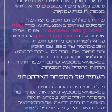
דינמיות. בנוסף, אנו מציעים שירותי ניתוח
נתונים מתקדמים המבוססים על AI לזיהוי
מגמות ותובנות עסקיות.
שירותינו כוללים גם אופטימיזציה של
קמפיינים שיווקיים באמצעות AI, כולל
שיווק
בפייסבוק
ו
שיווק באינסטגרם
. אנו מיישמים
אסטרטגיות
קידום בעזרת תוכן
המבוססות
על AI ליצירת תוכן מותאם אישית
ואופטימיזציה של SEO. עם הניסיון
והמומחיות שלנו, נוכל לסייע לכם להטמיע
טכנולוגיות AI מתקדמות בחנות
WooCommerce שלכם, לשפר את חוויית
הלקוח ולהגדיל את המכירות.
העתיד של המסחר האלקטרוני
שילוב AI ולמידת מכונה בחנויות
WooCommerce מייצג את העתיד של
המסחר האלקטרוני. טכנולוגיות אלו
מאפשרות רמה חדשה של פרסונליזציה,
יעילות ואוטומציה, מה שמוביל לשיפור