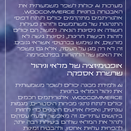
מערכות AI יכולות לשפר משמעותית את
האבטחה בחנויות WooCommerce.
אלגוריתמים מתקדמים יכולים לנתח דפוסי
התנהגות של משתמשים ולזהות פעילות
חשודה או ניסיונות הונאה. למשל, הם יכולים
לזהות רכישות חריגות, ניסיונות גישה לא
מורשים, או שימוש בכרטיסי אשראי גנובים.
זה לא רק מגן על העסק, אלא גם משפר
את האמון של הלקוחות בפלטפורמה.
אופטימיזציה של מלאי וניהול
שרשרת אספקה
AI ולמידת מכונה יכולים לשפר משמעותית
את ניהול המלאי בחנויות
WooCommerce. אלגוריתמים חכמים
יכולים לנתח נתוני מכירות היסטוריים, מגמות
עונתיות, ואפילו אירועים חיצוניים כדי לחזות
ביקושים עתידיים. זה מאפשר לבעלי עסקים
לנהל את המלאי שלהם ביעילות רבה יותר,
להפחית עלויות אחסון, ולהבטיח זמינות