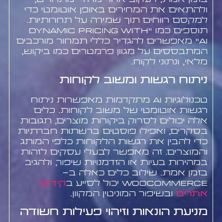
ולהתאים את המחירים באופן אוטומטי כדי
למקסם רווחים תוך שמירה על תחרותיות.
תוספים כמו "Dynamic Pricing with
AI" מאפשרים להגדיר כללי תמחור מורכבים
המתבססים על מגוון פרמטרים כמו ביקוש,
מלאי, ונתוני לקוח.
ניתוח רגשות ומשוב לקוחות
טכנולוגיות AI מתקדמות מאפשרות ניתוח
רגשות אוטומטי של משוב לקוחות. כלים
אלה יכולים לסרוק ביקורות מוצרים, תגובות
בסקרים, ואפילו פוסטים ברשתות חברתיות
כדי להבין את רגשות הלקוחות כלפי המותג
והמוצרים. זה מאפשר לבעלי עסקים לזהות
במהירות בעיות או הזדמנויות שיפור, ולהגיב
בזמן אמת. שילוב כלים כאלה ב-
WooCommerce יכול לסייע ב
קידום
אתרים
ובשיפור המוניטין המקוון.
מניעת הונאות וזיהוי פעילות חשודה