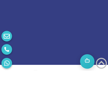
התחילו
מסע