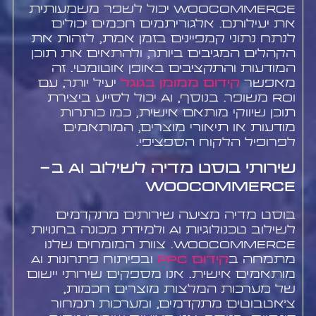
WooCommerce יכול לשפר משמעותית
את יעילותם. אלגוריתמים חכמים יכולים
לנתח נתוני קמפיינים בזמן אמת, לזהות את
הקהלים המגיבים ביותר, ולהתאים את תוכן
המודעות והתקציבים באופן אוטומטי. זה
מאפשר
קידום ממומן בגוגל
יעיל יותר, עם
ROI משופר. בנוסף, AI יכול לסייע ביצירת
תוכן שיווקי מותאם אישית, כמו כותרות
מודעות או תיאורי מוצרים, המותאמים
לפרופיל הלקוח הספציפי.
שירותי בוסט מדיה לשילוב AI ב-
WooCommerce
בוסט מדיה מציעה שירותים מתקדמים
לשילוב טכנולוגיות AI ולמידת מכונה בחנויות
WooCommerce. צוות המומחים שלנו
מתמחה ב
קידום PPC
ובפיתוח פתרונות AI
מותאמים אישית. אנו מספקים שירותי יישום
של מערכות המלצות מוצרים חכמות,
צ'אטבוטים מתקדמים, ומערכות תמחור