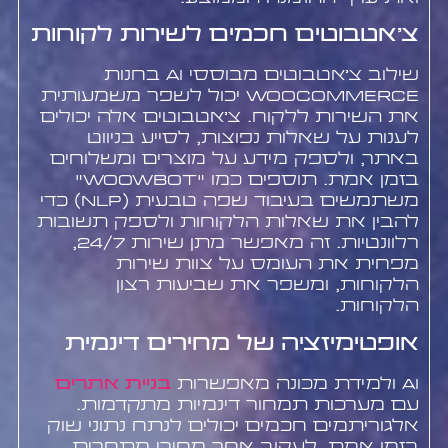
צ'אטבוטים חכמים לשירות לקוחות
שילוב צ'אטבוטים מבוססי AI בחנות
WooCommerce יכול לשפר משמעותית
את השירות ללקוח. צ'אטבוטים אלה יכולים
לענות על שאלות נפוצות, לסייע בניווט
באתר, ולספק מידע על מוצרים ומשלוחים
בזמן אמת. תוספים כמו "WoowBot"
משתמשים בעיבוד שפה טבעית (NLP) כדי
להבין את שאלות הלקוחות ולספק תשובות
רלוונטיות. זה מאפשר מתן שירות 24/7,
מפחית את העומס על צוות שירות
הלקוחות, ומשפר את שביעות רצון
הלקוחות.
אופטימיזציה של מחירים דינמית
AI ולמידת מכונה מאפשרות
בניית אתרים
עם מערכות תמחור דינמיות מתקדמות.
אלגוריתמים חכמים יכולים לנתח נתוני שוק
בזמן אמת, לעקוב אחר מחירי מתחרים,