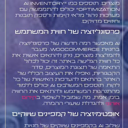
מוצרים. תוספים כמו "AI Inventory
Optimization" יכולים להתממשק עם
מערכות ניהול מלאי קיימות ולספק תובנות
וחיזויים מדויקים.
פרסונליזציה של חווית המשתמש
AI מאפשר רמה חדשה של פרסונליזציה
בחנויות WooCommerce. מעבר
להמלצות מוצרים, ניתן להתאים אישית את
כל חווית הגלישה באתר. זה יכול לכלול
התאמה של תצוגת המוצרים, סדר
הקטגוריות, ואפילו את העיצוב הכללי של
האתר בהתאם להעדפות האישיות של כל
לקוח. תוספים המשלבים AI יכולים ללמוד
מהתנהגות המשתמש ולהתאים את החוויה
בזמן אמת, מה שמוביל לשיפור ב
קידום
אורגני
ולהגדלת שיעורי ההמרה.
אופטימיזציה של קמפיינים שיווקיים
שילוב AI בקמפיינים שיווקיים של חנויות