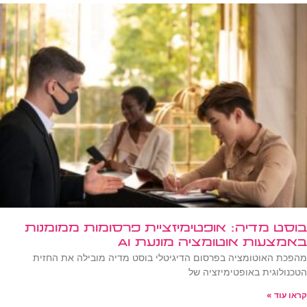
בוסט מדיה: אופטימיזציית פרסומות ממומנות
באמצעות אוטומציה מונעת AI
מהפכת האוטומציה בפרסום הדיגיטלי בוסט מדיה מובילה את החזית
הטכנולוגית באופטימיזציה של
קראו עוד »