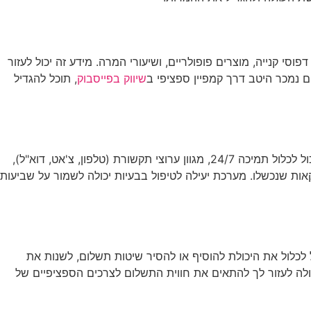
י קנייה, מוצרים פופולריים, ושיעורי המרה. מידע זה יכול לעזור
 נמכר היטב דרך קמפיין ספציפי ב
שיווק בפייסבוק
, תוכל להגדיל
גם עם המערכת הטובה ביותר, לעתים עלולות להתעורר בעיות. לכן, חשוב לבחור ספק מערכת תשלום שמציע תמיכה טכנית מעולה. זה יכול לכלול תמיכה 24/7, מגוון ערוצי תקשורת (טלפון, צ'אט, דוא"ל),
אות שנכשלו. מערכת יעילה לטיפול בבעיות יכולה לשמור על שביעות
לכלול את היכולת להוסיף או להסיר שיטות תשלום, לשנות את
כולה לעזור לך להתאים את חווית התשלום לצרכים הספציפיים של