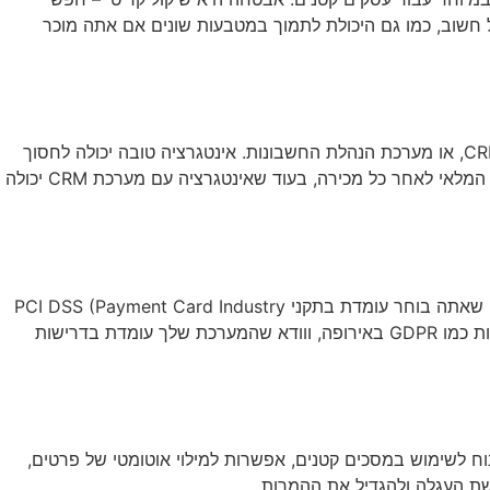
יא גם שיקול חשוב, כמו גם היכולת לתמוך במטבעות שונים אם אתה מוכר
שילוב מערכת התשלום עם המערכות הקיימות של העסק הוא צעד חשוב. זה יכול לכלול אינטגרציה עם מערכת ניהול המלאי, מערכת ה-CRM, או מערכת הנהלת החשבונות. אינטגרציה טובה יכולה לחסוך
זמן רב, להפחית טעויות ולספק תמונה מלאה יותר של ביצועי העסק. למשל, אינטגרציה עם מערכת ניהול מלאי יכולה לעדכן אוטומטית את המלאי לאחר כל מכירה, בעוד שאינטגרציה עם מערכת CRM יכולה
אבטחת מידע היא קריטית בכל הנוגע למערכות תשלום. לקוחות מפקידים בידיך מידע רגיש, ואתה חייב להגן עליו. וודא שמערכת התשלום שאתה בוחר עומדת בתקני PCI DSS (Payment Card Industry
Data Security Standard). שקול גם להוסיף שכבות אבטחה נוספות כמו אימות דו-שלבי ו-SSL. בנוסף, היה מודע לתקנות הגנת הפרטיות כמו GDPR באירופה, ווודא שהמערכת שלך עומדת בדרישות
ח לשימוש במסכים קטנים, אפשרות למילוי אוטומטי של פרטים,