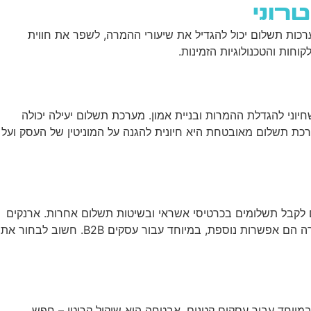
רוני
שירותי AI
יצירת קשר
ENGLISH
רכות תשלום יכול להגדיל את שיעורי ההמרה, לשפר את חווית
ות והטכנולוגיות הזמינות.
ני להגדלת ההמרות ובניית אמון. מערכת תשלום יעילה יכולה
כת תשלום מאובטחת היא חיונית להגנה על המוניטין של העסק ועל
ת לאתרי מסחר אלקטרוני. שערי תשלום כמו PayPal, Stripe ו-Square מאפשרים לעסקים לקבל תשלומים בכרטיסי אשראי ובשיטות תשלום אחרות. ארנקים
דיגיטליים כמו Apple Pay ו-Google Pay הופכים פופולריים יותר ויותר, במיוחד בקרב משתמשי מובייל. תשלומים בהעברה בנקאית ישירה הם אפשרות נוספת, במיוחד עבור עסקים B2B. חשוב לבחור את
במיוחד עבור עסקים קטנים. אבטחה היא שיקול קריטי – חפש