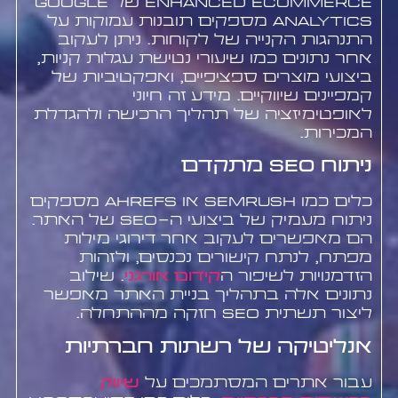
Enhanced Ecommerce של Google
Analytics מספקים תובנות עמוקות על
התנהגות הקנייה של לקוחות. ניתן לעקוב
אחר נתונים כמו שיעורי נטישת עגלות קניות,
ביצועי מוצרים ספציפיים, ואפקטיביות של
קמפיינים שיווקיים. מידע זה חיוני
לאופטימיזציה של תהליך הרכישה ולהגדלת
המכירות.
ניתוח SEO מתקדם
כלים כמו SEMrush או Ahrefs מספקים
ניתוח מעמיק של ביצועי ה-SEO של האתר.
הם מאפשרים לעקוב אחר דירוגי מילות
מפתח, לנתח קישורים נכנסים, ולזהות
הזדמנויות לשיפור ה
קידום אורגני
. שילוב
נתונים אלה בתהליך בניית האתר מאפשר
ליצור תשתית SEO חזקה מההתחלה.
אנליטיקה של רשתות חברתיות
עבור אתרים המסתמכים על
שיווק