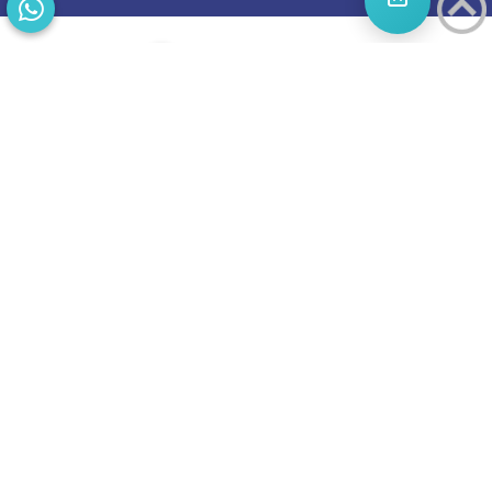
התחילו
מסע
להצלחה
בואו נדבר
בוסט מזמינה
אתכם
לשיחת טלפון
מאירת עיניים
על הפרסום
באינטרנט.