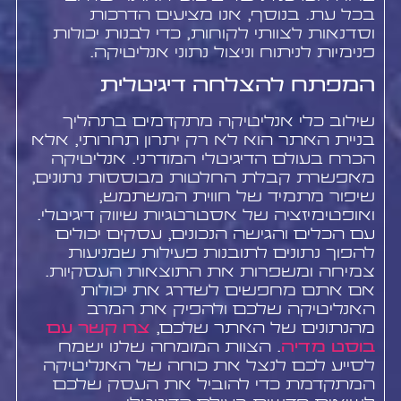
בכל עת. בנוסף, אנו מציעים הדרכות
וסדנאות לצוותי לקוחות, כדי לבנות יכולות
פנימיות לניתוח וניצול נתוני אנליטיקה.
המפתח להצלחה דיגיטלית
שילוב כלי אנליטיקה מתקדמים בתהליך
בניית האתר הוא לא רק יתרון תחרותי, אלא
הכרח בעולם הדיגיטלי המודרני. אנליטיקה
מאפשרת קבלת החלטות מבוססות נתונים,
שיפור מתמיד של חווית המשתמש,
ואופטימיזציה של אסטרטגיות שיווק דיגיטלי.
עם הכלים והגישה הנכונים, עסקים יכולים
להפוך נתונים לתובנות פעילות שמניעות
צמיחה ומשפרות את התוצאות העסקיות.
אם אתם מחפשים לשדרג את יכולות
האנליטיקה שלכם ולהפיק את המרב
מהנתונים של האתר שלכם,
צרו קשר עם
בוסט מדיה
. הצוות המומחה שלנו ישמח
לסייע לכם לנצל את כוחה של האנליטיקה
המתקדמת כדי להוביל את העסק שלכם