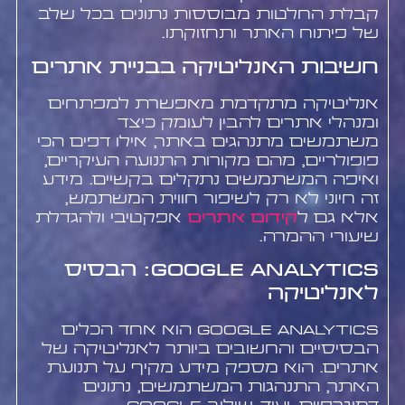
קבלת החלטות מבוססות נתונים בכל שלב
של פיתוח האתר ותחזוקתו.
חשיבות האנליטיקה בבניית אתרים
אנליטיקה מתקדמת מאפשרת למפתחים
ומנהלי אתרים להבין לעומק כיצד
משתמשים מתנהגים באתר, אילו דפים הכי
פופולריים, מהם מקורות התנועה העיקריים,
ואיפה המשתמשים נתקלים בקשיים. מידע
זה חיוני לא רק לשיפור חווית המשתמש,
אלא גם ל
קידום אתרים
אפקטיבי ולהגדלת
שיעורי ההמרה.
Google Analytics: הבסיס
לאנליטיקה
Google Analytics הוא אחד הכלים
הבסיסיים והחשובים ביותר לאנליטיקה של
אתרים. הוא מספק מידע מקיף על תנועת
האתר, התנהגות המשתמשים, נתונים