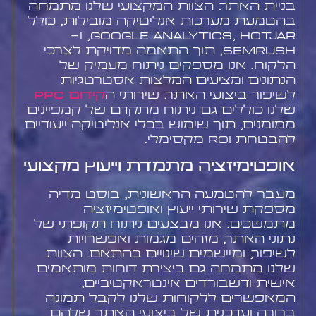
בניית האתר. הצוות המקצועי שלנו מתמחה
בהטמעת מערכות אנליטיקה מובילות, כולל
Google Analytics, Hotjar, ו-
SEMrush, תוך התאמה מדויקת לצרכי
הלקוח. אנו מספקים ניתוח מעמיק של
הנתונים ומציעים המלצות אסטרטגיות
לשיפור ביצועי האתר. שירותי ה
קידום PPC
שלנו כוללים גם ניתוח מתקדם של קמפיינים
ממומנים, תוך שימוש בכלי אנליטיקה ייעודיים
להבטחת ROI מקסימלי.
אופטימיזציה מתמדת וייעוץ מקצועי
מעבר להטמעה הראשונית, בוסט מדיה
מספקת שירותי ייעוץ ואופטימיזציה
מתמשכים. אנו מבצעים ניתוח תקופתי של
נתוני האתר, מזהים מגמות ואפשרויות
לשיפור, ומיישמים שינויים בהתאם. הצוות
שלנו מתמחה גם ביצירת דוחות מותאמים
אישית ודשבורדים אינטראקטיביים,
המאפשרים ללקוחות שלנו לקבל תמונה
ברורה ועדכנית של ביצועי האתר שלהם