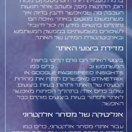
ברמה מעמיקה יותר. הם מספקים מפות
חום, הקלטות מסך, ומעקב אחר תנועות
העכבר, מה שמאפשר להבין בדיוק איך
משתמשים מנווטים באתר ואיפה הם
נתקלים בקשיים. מידע זה יכול להוביל
לשיפורים משמעותיים בממשק המשתמש
ובארכיטקטורת המידע של האתר.
מדידת ביצועי האתר
ביצועי האתר הם גורם קריטי בחווית
המשתמש וב
קידום אורגני
. כלים כמו
Google PageSpeed Insights או
GTmetrix מאפשרים לנתח את מהירות
הטעינה של האתר ולזהות בעיות ביצועים.
שילוב כלים אלה בתהליך הפיתוח מאפשר
לאתר ולפתור בעיות ביצועים מוקדם ככל
האפשר.
אנליטיקה של מסחר אלקטרוני
עבור אתרי מסחר אלקטרוני, כלים כמו