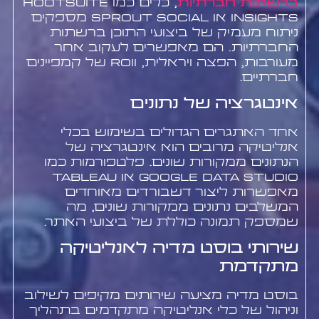
ברשתות חברתיות
, כלים כמו Hootsuite
Insights או Sprout Social מספקים
ניתוח מעמיק של ביצועי התוכן ברשתות
החברתיות. הם מאפשרים לעקוב אחר
מעורבות, הפצה ויראלית, וROI של קמפיינים
חברתיים.
אינטגרציה של נתונים
אחד האתגרים הגדולים בשימוש בכלי
אנליטיקה מרובים הוא אינטגרציה של
הנתונים ממקורות שונים. פלטפורמות כמו
Google Data Studio או Tableau
מאפשרות ליצור דשבורדים מאוחדים
המשלבים נתונים ממקורות שונים, מה
שמספק תמונה כוללת של ביצועי האתר.
שירותי בוסט מדיה לאנליטיקה
מתקדמת
בוסט מדיה מציעה שירותים מקיפים לשילוב
וניהול של כלי אנליטיקה מתקדמים בתהליך