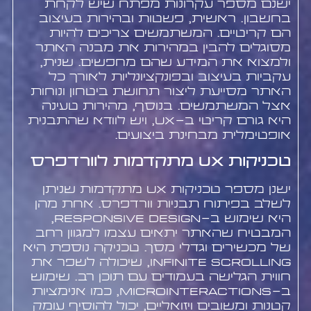
ישנם מספר עקרונות מפתח שיש לקחת
בחשבון. ראשית, פשטות ובהירות בעיצוב
הם קריטיים. המשתמשים צריכים להיות
מסוגלים להבין במהירות את מבנה האתר
ולמצוא את המידע שהם מחפשים. שנית,
עקביות בעיצוב ובפונקציונליות לאורך כל
האתר מסייעת ליצור תחושת ביטחון ונוחות
אצל המשתמשים. בנוסף, מהירות טעינה
היא גורם קריטי ב-UX, ויש לוודא שהתבנית
אופטימלית מבחינת ביצועים.
טכניקות UX מתקדמות לוורדפרס
ישנן מספר טכניקות UX מתקדמות שניתן
לשלב בפיתוח תבניות וורדפרס. אחת מהן
היא שימוש ב-Responsive Design,
המבטיח שהאתר יתאים עצמו למגוון רחב
של מכשירים וגדלי מסך. טכניקה נוספת היא
Infinite Scrolling, שיכולה לשפר את
חווית הגלישה בעמודים עם תוכן רב. שימוש
ב-Microinteractions, כמו אנימציות
קטנות ומשובים ויזואליים, יכול להוסיף עומק