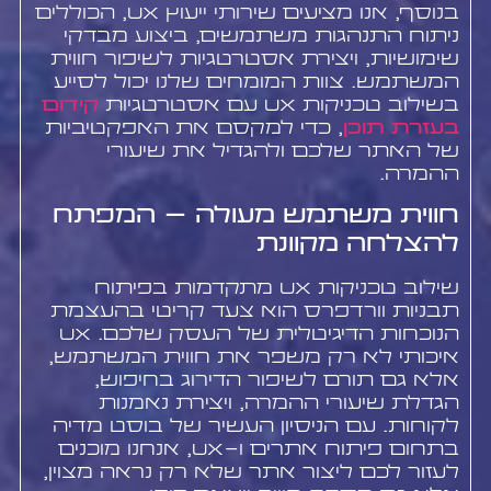
בנוסף, אנו מציעים שירותי ייעוץ UX, הכוללים
ניתוח התנהגות משתמשים, ביצוע מבדקי
שימושיות, ויצירת אסטרטגיות לשיפור חווית
המשתמש. צוות המומחים שלנו יכול לסייע
בשילוב טכניקות UX עם אסטרטגיות
קידום
בעזרת תוכן
, כדי למקסם את האפקטיביות
של האתר שלכם ולהגדיל את שיעורי
ההמרה.
חווית משתמש מעולה – המפתח
להצלחה מקוונת
שילוב טכניקות UX מתקדמות בפיתוח
תבניות וורדפרס הוא צעד קריטי בהעצמת
הנוכחות הדיגיטלית של העסק שלכם. UX
איכותי לא רק משפר את חווית המשתמש,
אלא גם תורם לשיפור הדירוג בחיפוש,
הגדלת שיעורי ההמרה, ויצירת נאמנות
לקוחות. עם הניסיון העשיר של בוסט מדיה
בתחום פיתוח אתרים ו-UX, אנחנו מוכנים
לעזור לכם ליצור אתר שלא רק נראה מצוין,