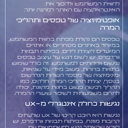
לחוויית המשתמש ולהפוך את
האינטראקציה עם האתר למהנה יותר.
אופטימיזציה של טפסים ותהליכי
המרה
טפסים הם נקודת מפתח בחווית המשתמש,
במיוחד באתרים מסחריים או אתרים
המיועדים ליצירת לידים. בפיתוח תבניות
וורדפרס, יש לשים דגש על עיצוב טפסים
נגישים וידידותיים למשתמש. זה כולל שימוש
בתוויות ברורות, משוב מיידי על שגיאות,
ומינימיזציה של מספר השדות הנדרשים.
בנוסף, יצירת תהליכי המרה חלקים, כמו
תהליך רכישה פשוט בחנות מקוונת, יכולה
לתרום משמעותית לשיפור שיעורי ההמרה.
נגישות כחלק אינטגרלי מ-UX
נגישות היא היבט קריטי של UX שלעתים
קרובות מוזנח. בפיתוח תבניות וורדפרס, יש
לוודא שהאתר נגיש למשתמשים עם