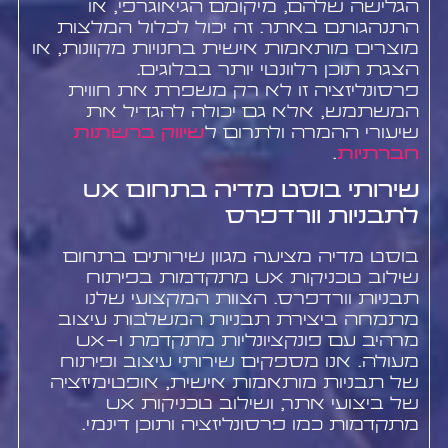
הגלישה שלהם, מיקומם הגיאוגרפי, או
התנהגותם באתר. זה יכול לכלול המלצות
מוצרים מותאמות אישית בחנויות מקוונות, או
הצגת תוכן רלוונטי יותר בבלוגים.
פרסונליזציה זו לא רק משפרת את חווית
המשתמש, אלא גם יכולה להגדיל את
שיעורי ההמרה ולתרום ל
שיווק ברשתות
חברתיות
.
שירותי בוסט מדיה בתחום UX
לתבניות וורדפרס
בוסט מדיה מציעה מגוון שירותים בתחום
שילוב טכניקות UX מתקדמות בפיתוח
תבניות וורדפרס. הצוות המקצועי שלנו
מתמחה ביצירת תבניות המשלבות עיצוב
מרהיב עם פונקציונליות מתקדמת ו-UX
מעולה. אנו מספקים שירותי עיצוב ופיתוח
של תבניות מותאמות אישית, אופטימיזציה
של ביצועי אתר, ושילוב טכניקות UX
מתקדמות כמו פרסונליזציה ותוכן דינמי.