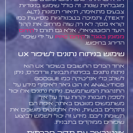
מוגבלויות שונות. זה כולל שימוש בניגודיות
צבעים מתאימה, תיאורי תמונות (alt
text), ותמיכה בטכנולוגיות מסייעות כמו
קוראי מסך. לא רק שזה מרחיב את קהל
היעד הפוטנציאלי, אלא גם תורם ל
קידום
ממומן בגוגל
ול
קידום PPC
על ידי שיפור
הדירוג בחיפוש.
שימוש בניתוח נתונים לשיפור UX
אחד הכלים החשובים בשיפור UX הוא
ניתוח נתונים. בפיתוח תבניות וורדפרס, ניתן
לשלב כלי אנליטיקה כמו Google
Analytics או הוט ג'אר לאיסוף מידע על
התנהגות המשתמשים. ניתוח נתונים אלו יכול
לספק תובנות יקרות ערך על איך
משתמשים מנווטים באתר, איפה הם
נתקלים בבעיות, ואילו אלמנטים מושכים את
תשומת ליבם. מידע זה יכול לשמש לביצוע
שיפורים ממוקדים בתבנית.