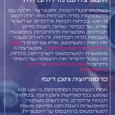
אינטגרציה עם מדיה חברתית
בעידן הדיגיטלי הנוכחי, אינטגרציה חלקה עם
פלטפורמות מדיה חברתית היא חלק חשוב
מ-UX. בפיתוח תבניות וורדפרס, יש לשקול
שילוב של כפתורי שיתוף, הצגת פידים
חברתיים, ואפשרויות להתחברות באמצעות
חשבונות מדיה חברתית. זה לא רק משפר
את חווית המשתמש, אלא גם תורם ל
שיווק
בפייסבוק
ו
פרסום בפייסבוק
. אינטגרציה זו
מאפשרת למשתמשים לשתף תוכן בקלות,
מה שיכול להגדיל את החשיפה של האתר
ולתרום ל
שיווק באינסטגרם
ו
פרסום
באינסטגרם
.
פרסונליזציה ותוכן דינמי
אחת הטכניקות המתקדמות ב-UX היא
שימוש בפרסונליזציה ותוכן דינמי. בפיתוח
תבניות וורדפרס, ניתן לשלב מערכות
המאפשרות הצגת תוכן מותאם אישית
למשתמשים בהתבסס על היסטוריית