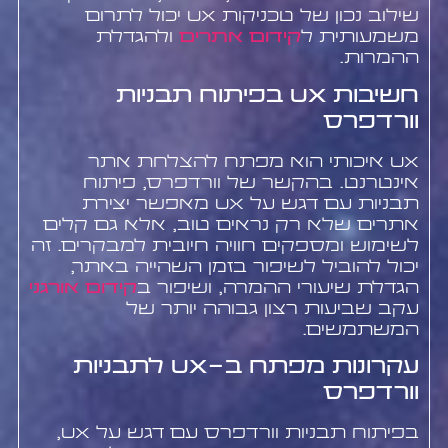
שילוב נכון של טכניקות UX יכול לתרום
משמעותית ל
קידום אתרים
ולהגדלת
ההמרות.
חשיבות UX בפיתוח תבניות
וורדפרס
UX איכותי הוא מפתח להצלחת אתר
אינטרנט. בהקשר של וורדפרס, פיתוח
תבניות עם דגש על UX מאפשר יצירת
אתרים שלא רק נראים טוב, אלא גם קלים
לשימוש ומספקים חוויה חיובית למבקרים. זה
יכול להוביל לשיפור בזמן השהייה באתר,
הגדלת שיעורי ההמרה, ושיפור ב
קידום אורגני
עקב שביעות רצון גבוהה יותר של
המשתמשים.
עקרונות מפתח ב-UX לתבניות
וורדפרס
בפיתוח תבניות וורדפרס עם דגש על UX,