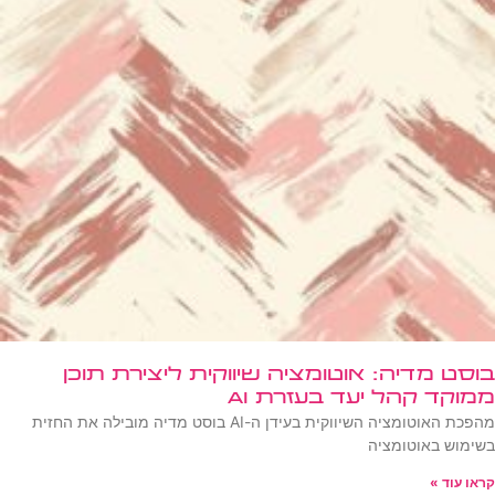
בוסט מדיה: אוטומציה שיווקית ליצירת תוכן
ממוקד קהל יעד בעזרת AI
מהפכת האוטומציה השיווקית בעידן ה-AI בוסט מדיה מובילה את החזית
בשימוש באוטומציה
קראו עוד »