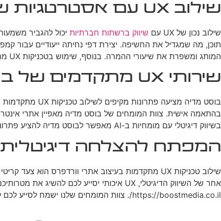
שילוב UX עם אסטרטגיות שיווק דיגיטלי
שילוב נכון של UX עם
שיווק ברשתות חברתיות
יכול להגביר משמעות
תוכן, מה שמגדיל את החשיפה. יצירת דפי נחיתה ייעודיים עבור קמפי
המותג ומשפרת את שיעורי ההמרה. בנוסף, שימוש בטכניקות UX מתקדמות יכול לשפר את האפקטיביות של קמפיינים ב
שירותי UX מתקדמים של בוסט מדיה
בוסט מדיה מציעה פתרונות מקיפים לשילוב טכניקות UX מתקדמות בעיצוב אתרי וורדפרס. החברה מתמחה ב
בשיווק דיגיטלי עם מומחיות ב-AI מאפשר לבוסט מדיה להציע פתרונות UX חדשניים ואפקטיביים, המותאמים לצרכים הייחודיים של כל לקוח.
המפתח להצלחה דיגיטלית
שילוב טכניקות UX מתקדמות בעיצוב אתרי וורדפרס הוא צעד קריטי בדרך להצלחה בעולם הדיגיטלי התחרותי של ימינו. בין אם אתם מתמקדים ב
https://boostmedia.co.il/. צוות המומחים שלנו ישמח לסייע לכם ליצור אתר וורדפרס שלא רק נראה מצוין, אלא גם מספק חוויית משתמש יוצאת דופן שתוביל לתוצאות עסקיות מרשימות.