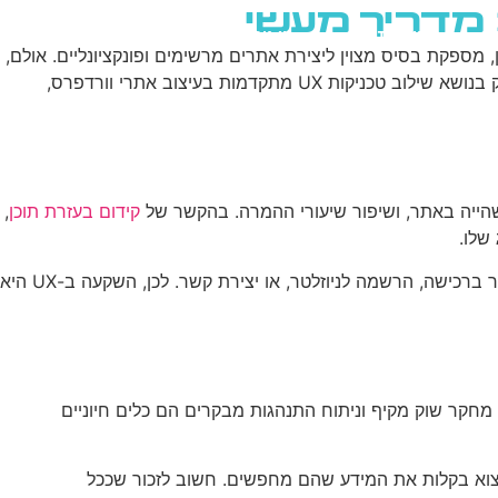
שירותי AI
יצירת קשר
ENGLISH
 מספקת בסיס מצוין ליצירת אתרים מרשימים ופונקציונליים. אולם,
כדי להבטיח חוויית משתמש (UX) מעולה ולהשיג תוצאות עסקיות מיטביות, יש לשלב טכניקות מתקדמות בעיצוב האתר. במאמר זה נעמיק בנושא שילוב טכניקות UX מתקדמות בעיצוב אתרי וורדפרס,
קידום בעזרת תוכן
,
שלו.
כאשר משתמשים נהנים מחוויה חיובית באתר, הם נוטים לחזור אליו, לשתף אותו עם אחרים, ולבצע את הפעולות הרצויות – בין אם מדובר ברכישה, הרשמה לניוזלטר, או יצירת קשר. לכן, השקעה ב-UX היא
חקר שוק מקיף וניתוח התנהגות מבקרים הם כלים חיוניים
מסייעים למשתמשים למצוא בקלות את המידע שהם מחפשים. חשוב לזכור שככל