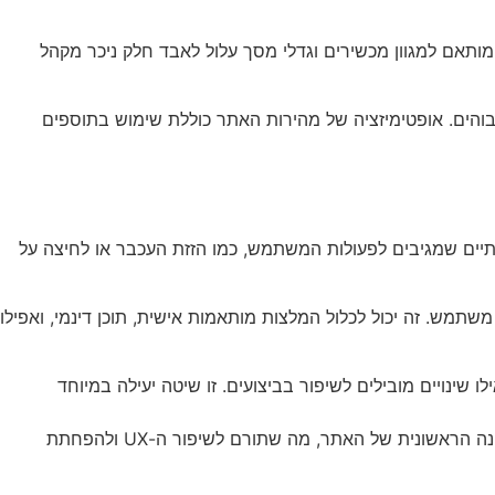
ותאם למגוון מכשירים וגדלי מסך עלול לאבד חלק ניכר מקהל
שיעורי נטישה גבוהים. אופטימיזציה של מהירות האתר כוללת שימוש בתוספים
תיים שמגיבים לפעולות המשתמש, כמו הזזת העכבר או לחיצה על
דפות של כל משתמש. זה יכול לכלול המלצות מותאמות אישית, תוכן דינמי, ואפילו
תר, ניתן לזהות אילו שינויים מובילים לשיפור בביצועים. זו שיטה יעילה במיוחד
Lazy Loading היא טכניקה שבה תמונות ותוכן נטענים רק כאשר הם נכנסים לתצוגת המשתמש. זה משפר משמעותית את מהירות הטעינה הראשונית של האתר, מה שתורם לשיפור ה-UX ולהפחתת