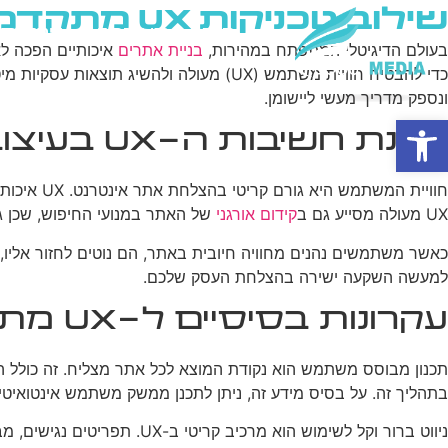
שילוב טכניקות UX מתקדמות בעיצוב אתרי וורדפרס: מדריך מעשי
בית
מי אנחנו
פרסום ב
בעולם הדיגיטלי המתפתח במהירות,
בניית אתרים
איכותיים הפכה לא
ונספק מדריך מעשי ליישומן.
פתח סרגל נגישות
הבנת חשיבות ה-UX בעיצוב אתרים
חוויית המשתמש היא גורם קריטי בהצלחת אתר אינטרנט. UX איכותי מוביל לשיפור משמעותי בשביעות רצון המשתמשים, הגדלת זמן השהייה באתר, ושיפור שיעורי ההמרה. בהקשר של
UX מעולה מסייע גם ב
קידום אורגני
של האתר במנועי החיפוש, שכן ג
למעשה השקעה ישירה בהצלחת העסק שלכם.
עקרונות בסיסיים ל-UX מתקדם בוורדפרס
תכנון מבוסס משתמש הוא נקודת המוצא לכל אתר מצליח. זה כולל 
בתהליך זה. על בסיס מידע זה, ניתן לתכנן ממשק משתמש אינטואיטיב
ניווט ברור וקל לשימוש הוא