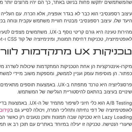
שהמשתמשים יתקשו פחות בניווט באתר, כך הם יהיו מרוצים יותר מה
עיצוב רספונסיבי הוא כבר לא בגדר אופציה, אלא הכרח. עם העלייה
היעד שלו. עיצוב רספונסיבי מבטיח חוויית משתמש עקבית ונוחה ב
מהירות טעינה היא גורם קריטי 
לאופטימיזציה, טכניקות דחיסת תמונות, ומינימיזציה של קוד CSS ו-JavaScript.
טכניקות UX מתקדמות לוורדפרס
מיקרו-אינטרקציות הן אחת הטכניקות המתקדמות שיכולות לשדרג מש
כפתור. הן מוסיפות עומק ועניין לממשק, ומספקות משוב מיידי למשת
פרסונליזציה היא טרנד מתפתח ב-UX.
שינויים בעיצוב בהתאם להיסטוריית הגלישה של המשתמש.
A/B Testing הוא כלי
לאופטימיזציה של דפי נחיתה ותהליכי המרה, ויכולה לסייע גם ב
קידום
שיעורי הנטישה. טכניקה זו יעילה במיוחד באתרים עם תוכן רב או תמו