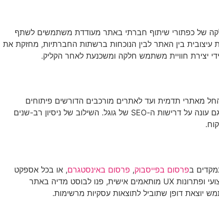
חלקה של כפתורי שיתוף חברתי באתר מעודדת משתמשים לשתף
ת עיצובית בין האתר לבין הנוכחות ברשתות החברתיות, מחזקת את
ידי יצירת חוויית משתמש חלקה ומשכנעת לאחר הקליק.
חל מאתרי תדמית ועד לאתרים מורכבים הדורשים פיתוחים
בהתאמה אישית. צוות המומחים של בוסט מדיה מאפיין אתרי אינטרנט תוך התמקדות ביחסי המרה, ומבטיח תוצאה ויזואלית מרשימה שגם עונה על דרישות ה-SEO של גוגל. השילוב של ניסיון רב-שנים
פרסום בפייסבוק
,
פרסום באינסטגרם
, או בכל אספקט
אחר של השיווק הדיגיטלי, UX איכותי יסייע לכם להשיג את מטרותיכם העסקיות ולספק חוויה מעולה למשתמשים שלכם. לקבלת ייעוץ מקצועי ופתרונות UX מותאמים אישית, פנו לבוסט מדיה באתר