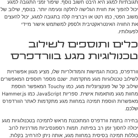
תגובתיות למגע היא היבט חשוב נוסף. שיפור זמני התגובה למגע
יכול להפוך את חווית הגלישה לחלקה ונעימה יותר. בנוסף, שילוב של
משוב הפטי, כמו רטט או ויברציה קלה בתגובה למגע, יכול להעצים
את החוויה האינטראקטיבית ולספק למשתמש אישור מיידי
לפעולותיו.
כלים ותוספים לשילוב
טכנולוגיות מגע בוורדפרס
וורדפרס, בזכות הגמישות והמודולריות שלו, מציע מגוון אפשרויות
לשילוב טכנולוגיות מגע מתקדמות. ישנם מספר תוספים המאפשרים
שילוב קל של פונקציונליות מגע, כמו Touchy המאפשר הוספת
מחוות מגע מותאמות אישית. ספריות JavaScript כמו Hammer.js
מאפשרות הוספת תמיכה במחוות מגע מתקדמות לאתר הוורדפרס
שלכם.
בחירה בתמת וורדפרס המתוכננת מראש לתמיכה בטכנולוגיות מגע
יכולה לחסוך זמן רב בפיתוח. תמות רספונסיביות מודרניות לרוב
כוללות תמיכה בסיסית במחוות מגע, אותה ניתן להרחיב בקלות.