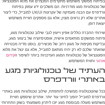
בפיתוח ממשקי משתמש מתקדמים המנצלים את מלוא הפוטנציאל
של טכנולוגיות מגע מודרניות. הם משלבים ידע עמוק בפיתוח
וורדפרס עם הבנה מעמיקה של עקרונות UX/UI למובייל, כדי ליצור
אתרים שלא רק נראים מצוין, אלא גם מספקים חוויית משתמש
יוצאת דופן.
שירותי החברה כוללים אפיון וייעוץ לגבי שילוב טכנולוגיות מגע,
פיתוח ממשקים מותאמים אישית, אופטימיזציה של ביצועי מגע,
ובדיקות מקיפות על מגוון רחב של מכשירים. בוסט מדיה מבטיחה
שהאתר שלכם לא רק יהיה מותאם למובייל, אלא גם ינצל את מלוא
הפוטנציאל של טכנולוגיות המגע העדכניות ביותר לשיפור ה
קידום
אורגני
וחווית המשתמש.
העתיד של טכנולוגיות מגע
באתרי וורדפרס
ככל שהטכנולוגיה ממשיכה להתפתח, שילוב טכנולוגיות מגע באתרי
וורדפרס למובייל יהפוך לחיוני עוד יותר. אתרים שיספקו חוויית
משתמש מעולה מבוססת מגע יזכו ליתרון משמעותי בשוק התחרותי