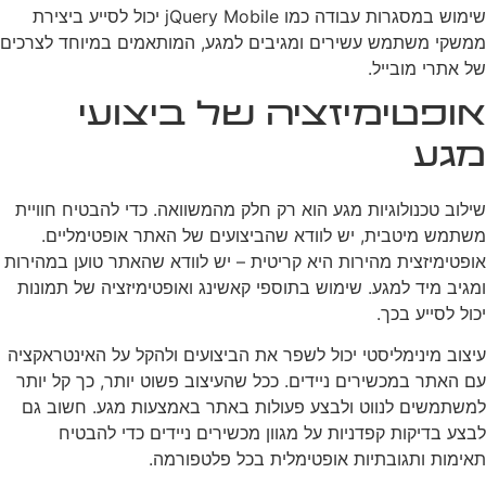
שימוש במסגרות עבודה כמו jQuery Mobile יכול לסייע ביצירת
ממשקי משתמש עשירים ומגיבים למגע, המותאמים במיוחד לצרכים
של אתרי מובייל.
אופטימיזציה של ביצועי
מגע
שילוב טכנולוגיות מגע הוא רק חלק מהמשוואה. כדי להבטיח חוויית
משתמש מיטבית, יש לוודא שהביצועים של האתר אופטימליים.
אופטימיזצית מהירות היא קריטית – יש לוודא שהאתר טוען במהירות
ומגיב מיד למגע. שימוש בתוספי קאשינג ואופטימיזציה של תמונות
יכול לסייע בכך.
עיצוב מינימליסטי יכול לשפר את הביצועים ולהקל על האינטראקציה
עם האתר במכשירים ניידים. ככל שהעיצוב פשוט יותר, כך קל יותר
למשתמשים לנווט ולבצע פעולות באתר באמצעות מגע. חשוב גם
לבצע בדיקות קפדניות על מגוון מכשירים ניידים כדי להבטיח
תאימות ותגובתיות אופטימלית בכל פלטפורמה.