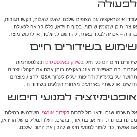
לפעולה
עודדו אינטראקציה עם הצופים שלכם. שאלו שאלות, בקשו תגובות,
או צרו תוכן שמזמין שיתוף. בסוף הווידאו, כללו קריאה לפעולה
ברורה – אם זה לבקר באתר, להירשם לניוזלטר, או לרכוש מוצר.
שימוש בשידורים חיים
שידורים חיים הם כלי חזק ב
שיווק באינסטגרם
ובפלטפורמות
אחרות. הם מאפשרים אינטראקציה בזמן אמת עם הקהל ויוצרים
תחושה של בלעדיות ודחיפות. שקלו לערוך Q&A, להציג מוצרים
חדשים, או לשתף באירועים מאחורי הקלעים בשידור חי.
אופטימיזציה למנועי חיפוש
אל תשכחו שגם וידאו יכול לתרום ל
קידום אורגני
. השתמשו במילות
מפתח בכותרת הווידאו, בתיאור, ובתגים. העלו תמלילים של הווידאו,
אם אפשר, כדי לעזור למנועי חיפוש להבין את התוכן שלכם.