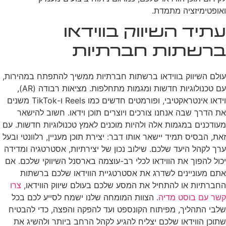
ואופטימיזציה מתמדת.
עתיד השיווק בווידאו
ברשתות חברתיות
עולם השיווק בווידאו ברשתות חברתיות ממשיך להתפתח במהירות,
עם טכנולוגיות חדשות ומגמות מתחלפות. מציאות רבודה (AR),
וידאו אינטראקטיבי, ופורמטים חדשים כמו Reels ו-TikTok משנים
את הדרך שבה אנחנו צורכים ויוצרים תוכן וידאו. חשוב להישאר
מעודכנים במגמות אלה ולהיות מוכנים לאמץ טכנולוגיות חדשות. עם
זאת, הבסיס תמיד יישאר אותו דבר: יצירת תוכן מעניין, רלוונטי ובעל
ערך לקהל היעד שלכם. שילוב נכון של יצירתיות, אסטרטגיה ומדידה
יכול להפוך את הווידאו לכלי רב-עוצמה בארסנל השיווקי שלכם. אם
אתם מעוניינים לשדרג את אסטרטגיית הווידאו שלכם ברשתות
החברתיות או להתחיל את המסע שלכם בעולם שיווק הווידאו,
צרו
קשר עם בוסט מדיה
. הצוות המומחה שלנו ישמח לסייע לכם בכל
שלבי התהליך, מפיתוח הקונספט ועד להפקה והפצה, כדי להבטיח
שתוכן הווידאו שלכם יצליח להגיע לקהל הרחב ביותר ולהשיג את