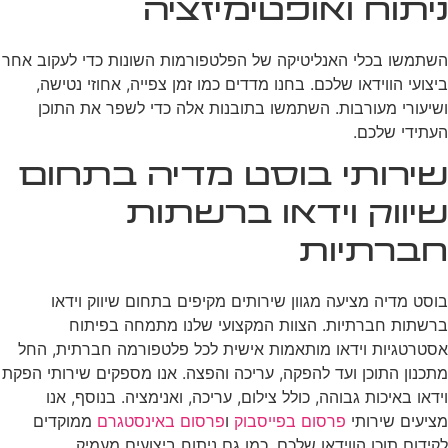
ניתוח ואופטימיזציה
השתמשו בכלי האנליטיקה של הפלטפורמות השונות כדי לעקוב אחר
ביצועי הווידאו שלכם. בחנו מדדים כמו זמן צפייה, אחוזי נטישה,
ושיעורי מעורבות. השתמשו בתובנות אלה כדי לשפר את התוכן
העתידי שלכם.
שירותי בוסט מדיה בתחום
שיווק וידאו ברשתות
חברתיות
בוסט מדיה מציעה מגוון שירותים מקיפים בתחום שיווק וידאו
ברשתות חברתיות. הצוות המקצועי שלנו מתמחה בפיתוח
אסטרטגיות וידאו מותאמות אישית לכל פלטפורמה חברתית, החל
מתכנון התוכן ועד להפקה, עריכה והפצה. אנו מספקים שירותי הפקת
וידאו באיכות גבוהה, כולל צילום, עריכה, ואנימציה. בנוסף, אנו
מציעים שירותי
פרסום בפייסבוק
ו
פרסום באינסטגרם
ממוקדים
לקידום תוכן הווידאו שלכם, כמו גם ניתוח ביצועים מעמיק