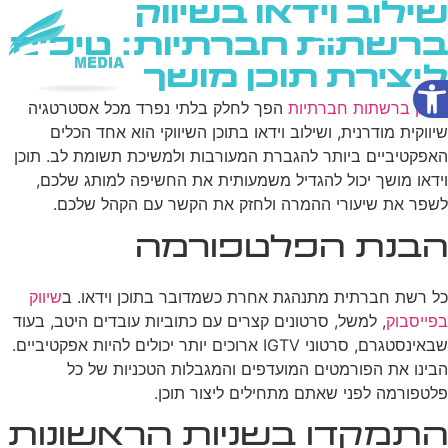
שילוב וידאו בשיווק
ברשתות חברתיות: טיפים
ליצירת תוכן מושך
פתח סרגל נגישות
שירותי AI
שיווק ברשתות חברתיות
הפך לחלק בלתי נפרד מכל אסטרטגיה
שיווקית מודרנית, ושילוב וידאו בתוכן השיווקי הוא אחד הכלים
האפקטיביים ביותר להגברת המעורבות ולמשיכת תשומת לב. תוכן
וידאו מושך יכול להגדיל משמעותית את החשיפה למותג שלכם,
לשפר את שיעורי ההמרה ולחזק את הקשר עם הקהל שלכם.
הבנת הפלטפורמה
כל רשת חברתית מתנהגת אחרת כשמדובר בתוכן וידאו. ב
שיווק
בפייסבוק
, למשל, סרטונים קצרים עם כתוביות עובדים היטב, בעוד
שבאינסטגרם, סרטוני IGTV ארוכים יותר יכולים להיות אפקטיביים.
הבינו את הפורמטים המועדפים והמגבלות הטכניות של כל
פלטפורמה לפני שאתם מתחילים ליצור תוכן.
התמקדו בשניות הראשונות