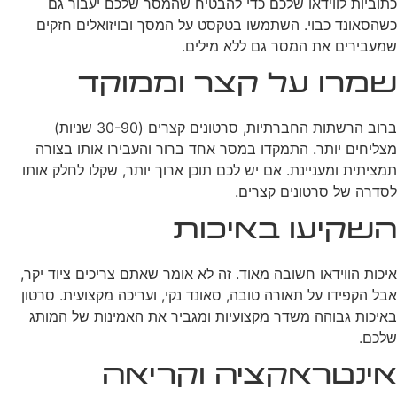
כתוביות לווידאו שלכם כדי להבטיח שהמסר שלכם יעבור גם
כשהסאונד כבוי. השתמשו בטקסט על המסך ובויזואלים חזקים
שמעבירים את המסר גם ללא מילים.
שמרו על קצר וממוקד
ברוב הרשתות החברתיות, סרטונים קצרים (30-90 שניות)
מצליחים יותר. התמקדו במסר אחד ברור והעבירו אותו בצורה
תמציתית ומעניינת. אם יש לכם תוכן ארוך יותר, שקלו לחלק אותו
לסדרה של סרטונים קצרים.
השקיעו באיכות
איכות הווידאו חשובה מאוד. זה לא אומר שאתם צריכים ציוד יקר,
אבל הקפידו על תאורה טובה, סאונד נקי, ועריכה מקצועית. סרטון
באיכות גבוהה משדר מקצועיות ומגביר את האמינות של המותג
שלכם.
אינטראקציה וקריאה