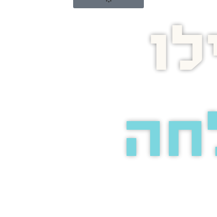
ו
חה
אתכם
אירת עיניים