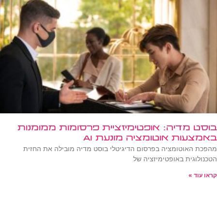
בוסט מדיה: אופטימיזציית פרסומות ממומנות
באמצעות אוטומציה מונעת AI
מהפכת האוטומציה בפרסום הדיגיטלי בוסט מדיה מובילה את החזית
הטכנולוגית באופטימיזציה של
קראו עוד »