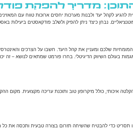
התוכן: מדריך להפקת פודק
גוגל
רשתות חברתיות
בניית אתרים
בלוג
דית להגיע לקהל יעד ולבנות מערכות יחסים ארוכות טווח עם המאזינ
נציאליים. נבחן כיצד ניתן להפיק ולשלב פודקאסטים ביעילות באסט
ומחיות שלכם ומעניין את קהל היעד. חשבו על הצרכים והאינטרס
 לעסוק בטיפים לשיפור ה-SEO או בחדשות ומגמות בעולם השיווק הדיגיטלי. בחרו פורמט שמתא
טה איכותי, כולל מיקרופון טוב ותוכנת עריכה מקצועית. מקום ההק
או תסריט כדי להבטיח שהשיחה תזרום בצורה טבעית ותכסה את כל ה