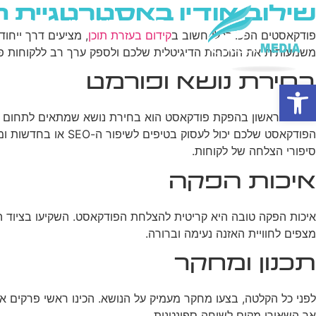
שילוב אודיו באסטרטגיית 
בית
מי אנחנו
פרסום ב
פודקאסטים הפכו לכלי חשוב ב
קידום בעזרת תוכן
, מציעים דרך ייחו
משמעותית את הנוכחות הדיגיטלית שלכם ולספק ערך רב ללקוחות פוט
בחירת נושא ופורמט
פתח סרגל נגישות
הצעד הראשון בהפקת פודקאסט הוא בחירת נושא שמתאים לתחום המ
הפודקאסט שלכם יכול
סיפורי הצלחה של לקוחות.
איכות הפקה
איכות הפקה טובה היא קריטית להצלחת הפודקאסט. השקיעו בציוד הקל
מצפים לחוויית האזנה נעימה וברורה.
תכנון ומחקר
לפני כל הקלטה, בצעו מחקר מעמיק על הנושא. הכינו ראשי פרקים 
אך השאירו מקום לשיחה ספונטנית.