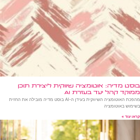
בוסט מדיה: אוטומציה שיווקית ליצירת תוכן
ממוקד קהל יעד בעזרת AI
מהפכת האוטומציה השיווקית בעידן ה-AI בוסט מדיה מובילה את החזית
בשימוש באוטומציה
קראו עוד »