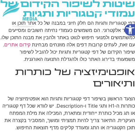
שיטות לשיפור הקידום של
עמודי קטגוריות ותגיות
פתח סרגל נגישות
דפי קטגוריות ותגיות הם חלק חיוני במבנה של כל אתר תוכן או
שירותי AI
מסחר אלקטרוני. הם משמשים כעמודי נחיתה חשובים ומסייעים
למשתמשים ולמנועי חיפוש לנווט באתר ולהבין את מבנה התוכן שלו.
עם זאת, לעתים קרובות דפים אלה מוזנחים מבחינת
קידום אתרים
.
שיפור הקידום של דפי קטגוריות ותגיות יכול להוביל לשיפור
משמעותי בדירוג האתר כולו ולהגדלת התנועה האורגנית.
אופטימיזציה של כותרות
ותיאורים
הצעד הראשון בשיפור דפי קטגוריות ותגיות הוא אופטימיזציה של
כותרות ה-H1 ותגי Title ו-Description. יש לוודא שכל דף קטגוריה
או תג מכיל כותרת ייחודית ומתארת, המכילה את מילת המפתח
העיקרית. התיאור צריך להיות תמציתי ומושך, המסביר בקצרה את
תוכן הקטגוריה או התג ומעודד קליקים מדף תוצאות החיפוש.