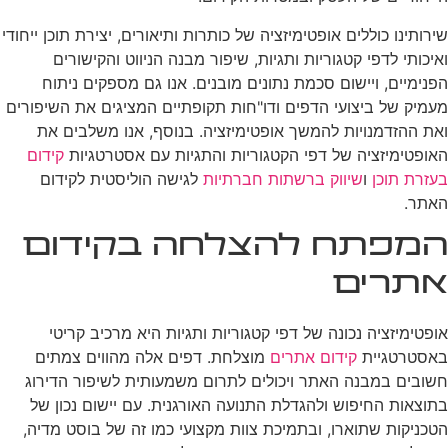
שירותינו כוללים אופטימיזציה של כותרות ותיאורים, יצירת תוכן ייחודי
ואיכותי לדפי קטגוריות ותגיות, שיפור מבנה הניווט והקישורים
הפנימיים, ויישום סכמת נתונים מובנים. אנו גם מספקים ניתוח
מעמיק של ביצועי הדפים ודו"חות תקופתיים המציגים את השיפורים
ואת ההזדמנויות להמשך אופטימיזציה. בנוסף, אנו משלבים את
האופטימיזציה של דפי הקטגוריות והתגיות עם אסטרטגיות
קידום
בעזרת תוכן
ו
שיווק ברשתות חברתיות
לגישה הוליסטית לקידום
האתר.
המפתח להצלחה בקידום
אתרים
אופטימיזציה נכונה של דפי קטגוריות ותגיות היא מרכיב קריטי
באסטרטגיית
קידום אתרים
מוצלחת. דפים אלה מהווים צמתים
חשובים במבנה האתר ויכולים לתרום משמעותית לשיפור הדירוג
בתוצאות החיפוש ולהגדלת התנועה האורגנית. עם יישום נכון של
הטכניקות שתוארו, ובתמיכת צוות מקצועי כמו זה של בוסט מדיה,