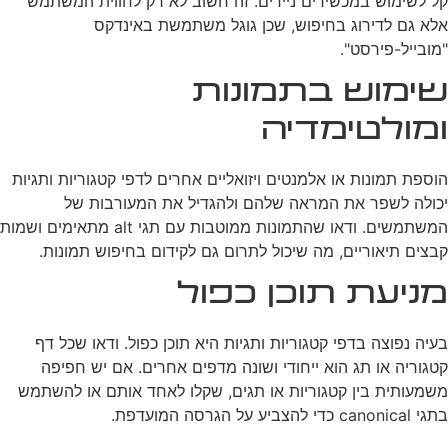
קל לשימוש במכשירים ניידים. זה חשוב לא רק לחווית המשתמש
אלא גם לדירוג בחיפוש, שכן גוגל משתמשת באינדקס
"מובייל-פירסט".
שימוש בתמונות
ומולטימדיה
הוספת תמונות או אלמנטים ויזואליים אחרים לדפי קטגוריות ותגיות
יכולה לשפר את המראה שלהם ולהגדיל את המעורבות של
המשתמשים. ודאו שהתמונות ממוטבות עם תגי alt מתאימים ושמות
קבצים תיאוריים, מה שיכול לתרום גם לקידום בחיפוש תמונות.
מניעת תוכן כפול
בעיה נפוצה בדפי קטגוריות ותגיות היא תוכן כפול. ודאו שכל דף
קטגוריה או תג הוא ייחודי ושונה מדפים אחרים. אם יש חפיפה
משמעותית בין קטגוריות או תגים, שקלו לאחד אותם או להשתמש
בתגי canonical כדי להצביע על הגרסה המועדפת.