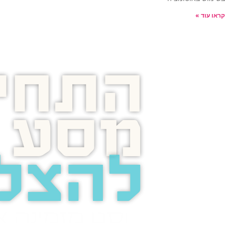
קראו עוד »
התחיל
מסע
להצל
בוסט מזמינה 