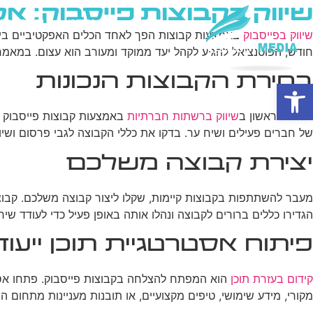
שיווק בקבוצות פייסבוק: 
בית
מי אנחנו
פרסום ב
שיווק בפייסבוק
חודש, הפוטנציאל להגיע לקהל יעד ממוקד ומעורב הוא עצום. במאמר
בחירת הקבוצות הנכונות
פתח סרגל נגישות
הצעד הראשון ב
שיווק ברשתות חברתיות
באמצעות קבוצות פייסבוק 
של חברים פעילים ושיח ער. בדקו את כללי הקבוצה לגבי פרסום ושיו
יצירת קבוצה משלכם
מעבר להשתתפות בקבוצות קיימות, שקלו ליצור קבוצה משלכם. קבוצה
הגדירו כללים ברורים לקבוצה ונהלו אותה באופן פעיל כדי לעודד שיחות
פיתוח אסטרטגיית תוכן ייעוד
קידום בעזרת תוכן
הוא המפתח להצלחה בקבוצות פייסבוק. פתחו אסט
מקורי, מידע שימושי, טיפים מקצועיים, או תובנות מעניינות מתחום