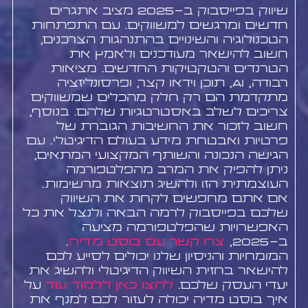
שיווק בפייסבוק ב-2025 מציב אתגרים
חדשים ומרגשים למשווקים. עם התפתחות
הטכנולוגיה והשינויים בהתנהגות הצרכנים,
חשוב להישאר מעודכנים ולאמץ את
הטרנדים והטקטיקות החדשים. מציאות
רבודה, AI, תוכן וידאו קצר, ופרסונליזציה
מתקדמת הם רק חלק מהכלים שמשווקים
צריכים לשלב באסטרטגיות שלהם. בנוסף,
חשוב לזכור את החשיבות הגוברת של
פרטיות ואבטחת מידע בעולם הדיגיטלי. עם
הגישה הנכונה והשותף המקצועי המתאים,
ניתן להפיק את המרב מהפלטפורמה
העוצמתית הזו ולהשיג תוצאות מרשימות.
אם אתם מחפשים לקחת את השיווק
שלכם בפייסבוק לרמה הבאה ולנצל את כל
האפשרויות שהפלטפורמה מציעה
ב-2025,
צרו קשר עם בוסט מדיה
.
המומחיות והניסיון שלנו יכולים לסייע לכם
להישאר בחזית השיווק הדיגיטלי ולהשיג את
יעדי העסק שלכם.
לחצו כאן ללמוד עוד
על
איך בוסט מדיה יכולה לעזור לכם למנף את