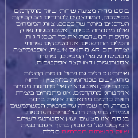
בוסט מדיה מציעה שירותי שיווק מתקדמים
בפייסבוק, המותאמים לטרנדים והטקטיקות
העדכניים ביותר של 2025. צוות המומחים
שלנו מתמחה בפיתוח אסטרטגיות שיווק
מקיפות המשלבות את כל הטכנולוגיות
והכלים החדשניים. אנו מספקים שירותי
יצירת תוכן AR מותאם אישית, אופטימיזציה
מבוססת AI של קמפיינים, ופיתוח
אסטרטגיות וידאו קצר אפקטיביות.
שירותינו כוללים גם ניהול וטיפוח קהילות
מותג, יישום טכנולוגיות בלוקצ'יין ו-NFT
בקמפיינים, ואינטגרציה של פתרונות מסחר
אלקטרוני מתקדמים. אנו מתמחים ביצירת
חוויות פרסום מותאמות אישית ברמה
גבוהה, תוך שמירה על פרטיות המשתמשים
ועמידה בתקנות הרגולטוריות העדכניות.
בנוסף, אנו מציעים ייעוץ אסטרטגי לשילוב
אפקטיבי של פייסבוק בתוך אסטרטגיית
שיווק ברשתות חברתיות
כוללת.