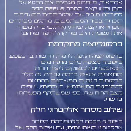
TikTok, פייסבוק הגבירה את הדגש על
תוכן וידאו קצר וממכר. Reels הפכו
לפורמט מוביל, עם אלגוריתמים המעדיפים
תוכן זה בפיד המשתמשים. מותגים מפתחים
תוכן וידאו קצר, יצירתי ואותנטי כדי למשוך
את תשומת הלב של קהל היעד שלהם.
פרסונליזציה מתקדמת
פרסונליזציה הגיעה לרמות חדשות ב-2025.
פייסבוק מציעה כלים מתקדמים
המאפשרים למשווקים ליצור חוויות
מותאמות אישית ברמה גבוהה. זה כולל
פרסומות דינמיות המשתנות בהתאם
להתנהגות המשתמש, העדפותיו, ואפילו
מצב הרוח שלו, כפי שמשתקף מפעילותו
ברשת.
שילוב מסחר אלקטרוני חלק
פייסבוק הפכה לפלטפורמת מסחר
אלקטרוני משמעותית, עם שילוב חלק של