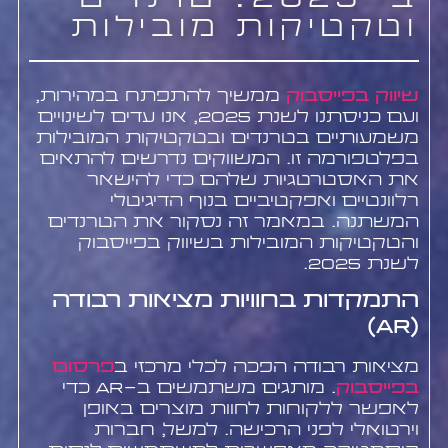
ב-2025: טרנדים
וטקטיקות מובילות
שיווק בפייסבוק
ממשיך להתפתח במהירות,
ועם כניסתנו לשנת 2025, אנו עדים לשינויים
משמעותיים בטרנדים ובטקטיקות המובילות
בפלטפורמה זו. המשווקים נדרשים להתאים
את האסטרטגיות שלהם כדי להישאר
רלוונטיים ואפקטיביים בנוף הדיגיטלי
המשתנה. במאמר זה נסקור את הטרנדים
והטקטיקות המובילות בשיווק בפייסבוק
לשנת 2025.
התמקדות בחוויות מציאות רבודה
(AR)
מציאות רבודה הפכה לכלי מרכזי ב
פרסום
בפייסבוק
. מותגים משתמשים ב-AR כדי
לאפשר ללקוחות לחוות מוצרים באופן
וירטואלי לפני הרכישה. למשל, חברות