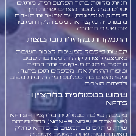
חנויות מקוונות בתוך הפלטפורמה. מותגים
יכולים כעת למכור מוצרים ישירות דרך
פייסבוק ואינסטגרם, עם אפשרויות תשלום
מובנות. זה מקצר את מסע הלקוח ומגביר
את שיעורי ההמרה.
התמקדות בקהילות ובקבוצות
קבוצות פייסבוק ממשיכות לצבור חשיבות
כאמצעי ליצירת קהילות מעורבות סביב
מותגים. מותגים משקיעים יותר בבניית
וטיפוח קהילות אלו, מספקים תוכן בלעדי,
ומשתמשים בהן כפלטפורמה לקבלת משוב
ולפיתוח מוצרים.
שימוש בטכנולוגיית בלוקצ'יין ו-
NFTs
פייסבוק שילבה טכנולוגיית בלוקצ'יין ו-NFTs
(Non-Fungible Tokens) בפלטפורמה
שלה. מותגים משתמשים ב-NFTs כחלק
מאסטרטגיות שיווק, מציעים אספנות