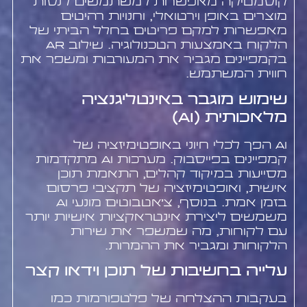
קוסמטיקה מאפשרות למשתמשים לנסות
מוצרים באופן וירטואלי, וחנויות רהיטים
מאפשרות למקם פריטים בחלל הביתי של
הלקוח באמצעות הטכנולוגיה. שילוב AR
בקמפיינים מגביר את המעורבות ומשפר את
חווית המשתמש.
שימוש מוגבר באינטליגנציה
מלאכותית (AI)
AI הפך לכלי חיוני באופטימיזציה של
קמפיינים בפייסבוק. מערכות AI מתקדמות
מסייעות במיקוד קהלים, התאמת תוכן
אישית, ואופטימיזציה של תקציבי פרסום
בזמן אמת. בנוסף, צ'אטבוטים מונעי AI
משמשים ליצירת אינטראקציות אישיות יותר
עם לקוחות, מה שמשפר את שירות
הלקוחות ומגביר את ההמרות.
עלייה בחשיבות של תוכן וידאו קצר
בעקבות ההצלחה של פלטפורמות כמו