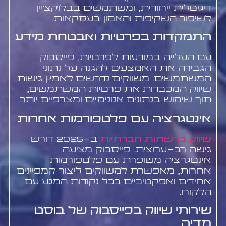
דיגיטלית ייחודית, ומשתמשים בבלוקצ'יין
לשיפור השקיפות והאמון בעסקאות.
התמקדות בפרטיות ואבטחת מידע
עם העלייה במודעות לפרטיות, פייסבוק
הגבירה את האמצעים להגנה על נתוני
המשתמשים. משווקים נדרשים לאמץ גישות
שיווק המכבדות את פרטיות המשתמשים,
תוך שימוש בנתונים אנונימיים ומצרפיים יותר.
אינטגרציה עם פלטפורמות אחרות
שיווק ברשתות חברתיות
ב-2025 דורש
גישה רב-ערוצית. פייסבוק מציעה
אינטגרציה משופרת עם פלטפורמות
אחרות, מאפשרת למשווקים ליצור קמפיינים
אחידים ואפקטיביים בכל נקודות המגע עם
הלקוח.
שירותי שיווק בפייסבוק של בוסט
מדיה