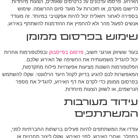
האירוע. פרסמו עדכונים על כרטיסים שאוזלים, הצעות מיוחדות
לרישום מוקדם, או תזכורות על מועד סיום ההרשמה. שימוש
בספירה לאחור ויזואלית יכול להיות אפקטיבי במיוחד. זה מעודד
אנשים לפעול מהר ולא להחמיץ את ההזדמנות להשתתף באירוע.
שימוש בפרסום ממומן
בעוד ששיווק אורגני חשוב,
פרסום בפייסבוק
ובפלטפורמות אחרות
יכול להגדיל משמעותית את החשיפה של האירוע שלכם.
הפלטפורמות השונות מציעות אפשרויות פילוח מתקדמות,
המאפשרות לכם להגיע בדיוק לקהל היעד הרלוונטי. שקלו להשתמש
בפרסום ממומן כדי לקדם את דף האירוע, להגדיל את מספר
הנרשמים, או לשווק הצעות מיוחדות.
עידוד מעורבות
המשתתפים
עודדו את המשתתפים להיות פעילים ברשתות החברתיות לפני,
במהלך, ואחרי האירוע. לפני האירוע, שקלו ליצור תחרויות או