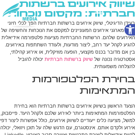
שיווק אירועים ברשתות
חברתיות: מקסום נוכחות
פתח סרגל נגישות
בעידן הדיגיטלי, שיווק אירועים ברשתות חברתיות הפך לכלי חיוני
שירותי AI
עבור מארגני אירועים המעוניינים למקסם את הנוכחות והחשיפה של
האירועים שלהם. הרשתות החברתיות מציעות פלטפורמה אידיאלית
להגיע לקהל יעד רחב, ליצור מודעות, ולעודד השתתפות באירועים.
בין אם מדובר בכנס מקצועי, הופעה מוזיקלית, או אירוע קהילתי,
אסטרטגיה נכונה של
שיווק ברשתות חברתיות
יכולה להוביל
להצלחה משמעותית.
בחירת הפלטפורמות
המתאימות
הצעד הראשון בשיווק אירועים ברשתות חברתיות הוא בחירת
הפלטפורמות המתאימות ביותר לאירוע שלכם ולקהל היעד. פייסבוק,
למשל, מציעה כלים ייעודיים לשיווק אירועים, כולל אפשרות ליצור דפי
אירוע ולקדם אותם. אינסטגרם, עם הדגש שלה על תוכן ויזואלי, יכולה
להיות אידיאלית ליצירת התרגשות ואווירה סביב האירוע. LinkedIn