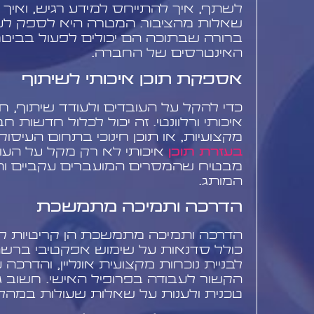
לשתף, איך להתייחס למידע רגיש, ואיך ל
שאלות מהציבור. המטרה היא לספק לע
ברורה שבתוכה הם יכולים לפעול בביטחו
האינטרסים של החברה.
אספקת תוכן איכותי לשיתוף
כדי להקל על העובדים ולעודד שיתוף, 
איכותי ורלוונטי. זה יכול לכלול חדשות ח
מקצועיות, או תוכן חינוכי בתחום העיס
בעזרת תוכן
איכותי לא רק מקל על העו
מבטיח שהמסרים המועברים עקביים ות
המותג.
הדרכה ותמיכה מתמשכת
הדרכה ותמיכה מתמשכת הן קריטיות לה
כולל סדנאות על שימוש אפקטיבי ברשת
לבניית נוכחות מקצועית אונליין, והדרכה
הקשור לעבודה בפרופיל האישי. חשוב 
טכנית ולענות על שאלות שעולות במהל