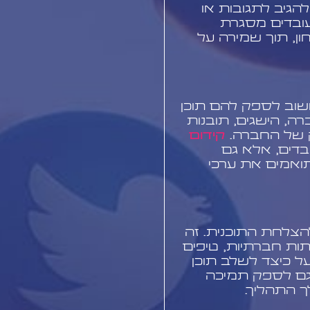
הגיב לתגובות או
ובדים מסגרת
ן, תוך שמירה על
חשוב לספק להם תוכן
ברה, הישגים, תובנות
וק של החברה.
קידום
בדים, אלא גם
ואמים את ערכי
צלחת התוכנית. זה
ות חברתיות, טיפים
 על כיצד לשלב תוכן
גם לספק תמיכה
ך התהליך.