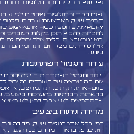
שימוש בכלים וטכנולוגיות תומכו
ישנם כלים וטכנולוגיות שיכולים לסייע ב
תוכנית שיווק באמצעות עובדים. פלטפור
לחברות להפיץ תוכן בקלות לעובדים ול
והאינטראקציות. כלים אלה יכולים גם ל
אילו סוגי תוכן מצליחים יותר ומי הם ה
ביותר.
עידוד ותגמול השתתפות
עידוד ותגמול השתתפות פעילה יכולים 
את המוטיבציה של העובדים. זה יכול לכ
פנים-ארגונית, תוכניות תמריצים, או אפי
ברשתות חברתיות בהערכות ביצועים. עם
שהתמריצים לא יוצרים לחץ לא רצוי או מ
מדידה וניתוח ביצועים
כמו בכל אסטרטגיית שיווק, מדידה וניתו
חיוניים. עקבו אחר מדדים כמו הגעה, אי