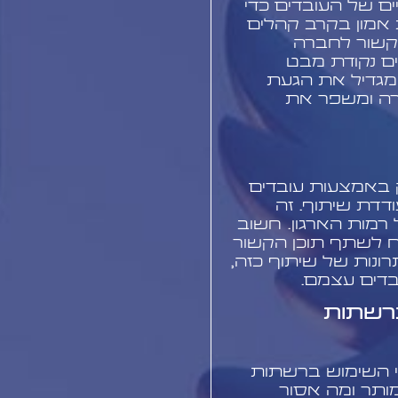
ם של העובדים כדי
אמון בקרב קהלים
קשור לחברה
 נקודת מבט
 מגדיל את הגעת
רה ומשפר את
 באמצעות עובדים
דדת שיתוף. זה
מות הארגון. חשוב
ח לשתף תוכן הקשור
ונות של שיתוף כזה,
בדים עצמם.
ברשתות
בי השימוש ברשתות
מותר ומה אסור