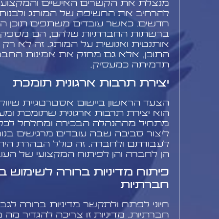
מנצלת את הקשרים האישיים והמקצועיי
להרחיב את החשיפה של המותג ולבנות 
חדשים. כאשר עובדים משתפים תוכן ה
ברשתות החברתיות שלהם, הם מספקים
אותנטית ואנושית על המותג. זה לא רק
התוכן, אלא גם מחזק את אמינות החב
תדמיתה כמעסיק.
יצירת תרבות ארגונית תומכת
הצעד הראשון ביישום אסטרטגיית שיווק
הוא יצירת תרבות ארגונית שתומכת ומעו
מתחיל מההנהלה הבכירה ומחלחל לכל ר
ליצור סביבה שבה עובדים מרגישים בנו
לעבודתם ולחברה. זה כולל הבהרת היתר
הן לחברה והן לפיתוח המקצועי של העו
פיתוח מדיניות ברורה לשימוש 
חברתיות
חיוני לפתח ולתקשר מדיניות ברורה לג
חברתיות. מדיניות זו צריכה להגדיר מה 