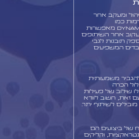
ת
ניהול ומעקב אחר
מות כמו
Hootsuite Amplify או Dynamic Signal מאפשרות
עקוב אחר השיתופים
ספק תובנות לגבי
עובדים המשפיעים
להגביר משמעותית
לול הכרה
לו שילוב של פעילות
 זאת, חשוב לוודא
ובילים לשיתוף יתר.
ח של ביצועים הם
נטראקציות, וקליקים