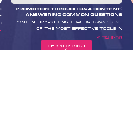
יכולים לסייע לכם
Promotion Through Q&A Content:
10 טיפים
בודה שלכם כחלק
Answering Common Questions
 שלכם.
ד
Content marketing through Q&A is one
ה
of the most effective tools in
ק
קראו עוד »
מאמרים נוספים