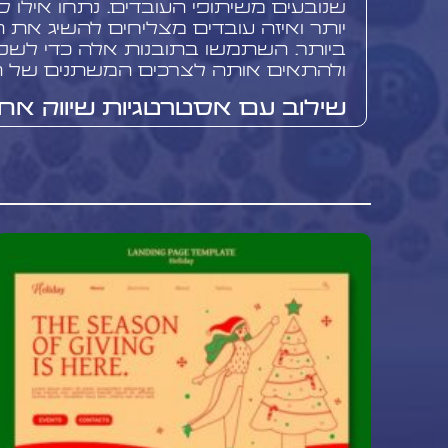
שנובעים משיתופי העובדים. נתחו אילו סו
יותר ואיזה עובדים מצליחים להשיג את
ביותר. השתמשו בתובנות אלה כדי לש
ולהתאים אותה לצרכים המשתנים של ה
שילוב עם אסטרטגיות שיווק אח
שיווק באמצעות עובדים צריך להיות חל
כוללת. שלבו אותו עם מאמצי
שיווק בפי
באינסטגרם
, ופלטפורמות אחרות. למשל,
עובדים יכול לשמש בקמפיינים של
פרסו
פרסום באינסטגרם
, מה שמוסיף אותנט
השיווקיים. בנוסף, שקלו כיצד שיתופי הע
במאמצי
קידום אתרים
ו
קידום אורגני
.
שירותי בוסט מדיה לשיווק באמ
בוסט מדיה מציעה מגוון שירותים מקיפים 
אסטרטגיות שיווק באמצעות עובדים. צו
החברה מסייע בכל שלבי התהליך, החל מ
ונהלים, דרך הדרכת עובדים, ועד לניתוח 
מתמדת. השירותים כוללים יצירת תוכן מ