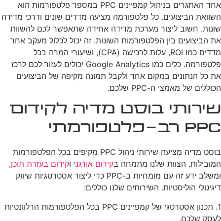
אחד האתגרים בניהול קמפיינים PPC במספר פלטפורמות הוא
השוואת הביצועים. כל פלטפורמה מציעה מדדים שונים ודרכי מדידה
שונות. חשוב ליצור מערכת מדידה אחידה שתאפשר לכם להשוות
את הביצועים בין הפלטפורמות השונות. זה יכול לכלול מעקב אחר
מדדים כמו ROI, עלות לרכישה (CPA), ושיעורי המרה בכל
פלטפורמה. כלים כמו Google Analytics יכולים לעזור לכם לרכז
את כל הנתונים במקום אחד ולקבל תמונה מקיפה של הביצועים
הכוללים של מאמצי ה-PPC שלכם.
שירותי בוסט מדיה לקידום
PPC רב-פלטפורמתי
בוסט מדיה מציעה שירותי ניהול PPC מקיפים בכל הפלטפורמות
המובילות. הצוות שלנו מתמחה ב
קידום אורגני
ו
קידום בעזרת תוכן
,
ומשלב ידע זה עם מומחיות ב-PPC כדי ליצור אסטרטגיות שיווק
דיגיטלי הוליסטיות. השירותים שלנו כוללים:
1. תכנון אסטרטגי של קמפיינים PPC בכל הפלטפורמות הרלוונטיות
לעסק שלכם.