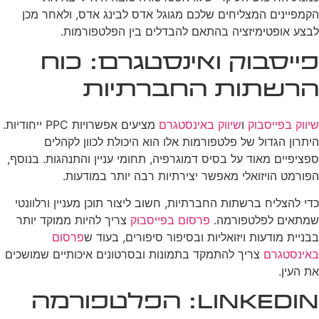
הקמפיינים המצליחים שלכם מגוגל אדס לבינג אדס, ולאחר מכן
לבצע אופטימיזציה בהתאם להבדלים בין הפלטפורמות.
פייסבוק ואינסטגרם: כוח
הרשתות החברתיות
שיווק בפייסבוק
ו
שיווק באינסטגרם
מציעים אפשרויות PPC ייחודיות.
היתרון הגדול של פלטפורמות אלו הוא היכולת לכוון לקהלים
ספציפיים מאוד על בסיס דמוגרפיה, תחומי עניין והתנהגות. בנוסף,
הפורמט הויזואלי מאפשר יצירתיות רבה יותר במודעות.
כדי להצליח ברשתות החברתיות, חשוב ליצור תוכן מעניין ורלוונטי
שמתאים לפלטפורמה.
פרסום בפייסבוק
צריך להיות ממוקד יותר
בבניית מודעות ויזואליות ובסיפור סיפורים, בעוד ש
פרסום
באינסטגרם
צריך להתמקד בתמונות ובסרטונים איכותיים שמושכים
את העין.
LinkedIn: הפלטפורמה