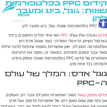
קידום PPC בפלטפורמות
שונות: גוגל, בינג ומעבר
להן
פתח סרגל נגישות
שירותי AI
קידום PPC בפלטפורמות שונות: גוגל, בינג ומעבר להן
קידום PPC
(Pay-Per-Click) הוא אחד הכלים החשובים ביותר
בארסנל השיווק הדיגיטלי המודרני. בעוד שגוגל אדס היא
הפלטפורמה המובילה, ישנן אפשרויות נוספות שיכולות להיות יעילות
מאוד עבור עסקים מסוימים. במאמר זה, נסקור את היתרונות
והאתגרים של קידום PPC בפלטפורמות שונות, ונספק טיפים
להצלחה בכל אחת מהן.
גוגל אדס: המלך של עולם
ה-PPC
קידום ממומן בגוגל
נשאר האפשרות המובילה עבור רוב העסקים.
עם נתח שוק עצום ומגוון רחב של אפשרויות פרסום, גוגל אדס
מציעה את הפוטנציאל הגדול ביותר להגיע לקהל יעד רחב. היתרונות