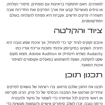
למאזינים. האם תתמקדו בראיונות עם מומחים, סיפורי הצלחה,
או טיפים מעשיים? קבעו את אורך הפרקים ואת התדירות שבה
תשחררו פרקים חדשים. עקביות היא מפתח להצלחה בעולם
הפודקאסטים.
ציוד והקלטה
אינכם זקוקים לציוד יקר כדי להתחיל, אך איכות שמע טובה היא
חיונית. השקיעו במיקרופון איכותי ותוכנת עריכת אודיו כמו
Audacity (שהיא חינמית) או Adobe Audition. מצאו מקום
שקט להקלטה, ושקלו להשתמש בפאנלים אקוסטיים לשיפור
איכות הסאונד.
תכנון תוכן
תכננו את התוכן שלכם מראש. צרו רשימה של נושאים לפרקים
עתידיים ושרטטו את המבנה הבסיסי של כל פרק. הכינו סקריפט
או ראשי פרקים לכל אפיזודה כדי לשמור על מיקוד ולהבטיח
זרימה טובה. זכרו לשלב סיפורים אישיים ודוגמאות מעשיות כדי