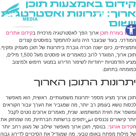
קידום באמצעות תוכן
ארוך: יתרונות ואסטרטגיות
יישום
פתח סרגל נגישות
שירותי AI
קידום בעזרת תוכן
ארוך הפך לאסטרטגיה מרכזית ב
קידום אתרים
המודרני. בעוד שבעבר היה נהוג להתמקד בפוסטים קצרים
ותמציתיים, כיום ישנה הכרה גוברת ביתרונות של תוכן מעמיק ומקיף.
תוכן ארוך, המוגדר לרוב כמאמרים או פוסטים מעל 1,500 מילים,
מציע הזדמנויות ייחודיות לשיפור הדירוג במנועי חיפוש ולמיצוב
כמומחה בתחום.
יתרונות התוכן הארוך
תוכן ארוך מציע מספר יתרונות משמעותיים. ראשית, הוא מאפשר
לכסות נושא בעומק רב יותר, מה שמגביר את הערך עבור הקוראים
ומשפר את חווית המשתמש. שנית, מאמרים ארוכים נוטים לקבל
יותר קישורים נכנסים וشיתופים ברשתות חברתיות, מה שמחזק את
ה
קידום אורגני
. בנוסף, תוכן ארוך מאפשר שילוב של מגוון רחב יותר
של מילות מפתח באופן טבעי, מה שמגדיל את הסיכויים לדירוג גבוה