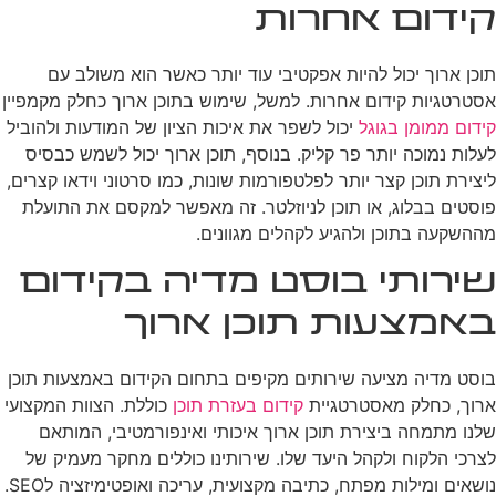
קידום אחרות
תוכן ארוך יכול להיות אפקטיבי עוד יותר כאשר הוא משולב עם
אסטרטגיות קידום אחרות. למשל, שימוש בתוכן ארוך כחלק מקמפיין
קידום ממומן בגוגל
יכול לשפר את איכות הציון של המודעות ולהוביל
לעלות נמוכה יותר פר קליק. בנוסף, תוכן ארוך יכול לשמש כבסיס
ליצירת תוכן קצר יותר לפלטפורמות שונות, כמו סרטוני וידאו קצרים,
פוסטים בבלוג, או תוכן לניוזלטר. זה מאפשר למקסם את התועלת
מההשקעה בתוכן ולהגיע לקהלים מגוונים.
שירותי בוסט מדיה בקידום
באמצעות תוכן ארוך
בוסט מדיה מציעה שירותים מקיפים בתחום הקידום באמצעות תוכן
ארוך, כחלק מאסטרטגיית
קידום בעזרת תוכן
כוללת. הצוות המקצועי
שלנו מתמחה ביצירת תוכן ארוך איכותי ואינפורמטיבי, המותאם
לצרכי הלקוח ולקהל היעד שלו. שירותינו כוללים מחקר מעמיק של
נושאים ומילות מפתח, כתיבה מקצועית, עריכה ואופטימיזציה לSEO.