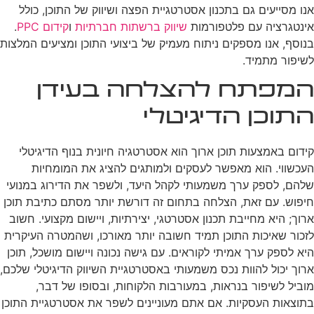
אנו מסייעים גם בתכנון אסטרטגיית הפצה ושיווק של התוכן, כולל
אינטגרציה עם פלטפורמות
שיווק ברשתות חברתיות
ו
קידום PPC
.
בנוסף, אנו מספקים ניתוח מעמיק של ביצועי התוכן ומציעים המלצות
לשיפור מתמיד.
המפתח להצלחה בעידן
התוכן הדיגיטלי
קידום באמצעות תוכן ארוך הוא אסטרטגיה חיונית בנוף הדיגיטלי
העכשווי. הוא מאפשר לעסקים ולמותגים להציג את המומחיות
שלהם, לספק ערך משמעותי לקהל היעד, ולשפר את הדירוג במנועי
חיפוש. עם זאת, הצלחה בתחום זה דורשת יותר מסתם כתיבת תוכן
ארוך; היא מחייבת תכנון אסטרטגי, יצירתיות, ויישום מקצועי. חשוב
לזכור שאיכות התוכן תמיד חשובה יותר מאורכו, ושהמטרה העיקרית
היא לספק ערך אמיתי לקוראים. עם גישה נכונה ויישום מושכל, תוכן
ארוך יכול להוות נכס משמעותי באסטרטגיית השיווק הדיגיטלי שלכם,
מוביל לשיפור בנראות, במעורבות הלקוחות, ובסופו של דבר,
בתוצאות העסקיות. אם אתם מעוניינים לשפר את אסטרטגיית התוכן