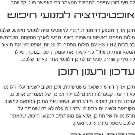
להוסיף תוכן עניינים בתחילת המאמר כדי לאפשר ניווט קל יותר.
אופטימיזציה למנועי חיפוש
תוכן ארוך מספק הזדמנויות רבות לאופטימיזציה למנועי חיפוש. שלבו
מילות מפתח ראשיות ומשניות באופן טבעי לאורך הטקסט. השתמשו
בכותרות H2 ו-H3 עם מילות מפתח רלוונטיות. אופטימיזו את תיאור
המטא והתגית Title כדי לשקף את עומק התוכן. בנוסף, שקלו
להוסיף קישורים פנימיים לתוכן רלוונטי אחר באתר שלכם.
עדכון ורענון תוכן
תוכן ארוך דורש השקעה משמעותית, ולכן חשוב לשמור עליו רלוונטי
לאורך זמן. קבעו לוח זמנים לבדיקה ועדכון של מאמרים ארוכים.
עדכנו נתונים, הוסיפו מידע חדש, ושפרו את התוכן בהתאם למשוב
מקוראים ולשינויים בתחום. עדכונים אלה לא רק שומרים על
הרלוונטיות של התוכן, אלא גם מאותתים למנועי חיפוש שהאתר
שלכם מספק מידע עדכני ואמין.