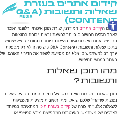
קידום אתרים בעזרת
שאלות ותשובות (Q&A
Content)
פתח סרגל נגישות
שירותי AI
בעולם ה
קידום אתרים
המודרני, יצירת תוכן איכותי ורלוונטי הפכה
לאחד הכלים החשובים ביותר להשגת נראות גבוהה בתוצאות
החיפוש. אחת האסטרטגיות היעילות ביותר בתחום זה היא שימוש
בתוכן שאלות ותשובות (Q&A Content). שיטה זו לא רק מספקת
ערך רב למשתמשים, אלא גם מסייעת לשפר את הדירוג האורגני של
האתר במנועי החיפוש.
מהו תוכן שאלות
ותשובות?
תוכן שאלות ותשובות הוא פורמט של כתיבה המתבסס על שאלות
נפוצות שהקהל שלכם שואל, ומתן תשובות מקיפות ומעמיקות
לשאלות אלו. זוהי צורה של
קידום בעזרת תוכן
המתאימה במיוחד
לצרכים של משתמשי האינטרנט המחפשים מידע ספציפי או