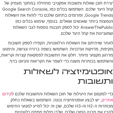
יצירת תוכן שאלות ותשובות אפקטיבי מתחילה במחקר מעמיק של
קהל היעד שלכם. השתמשו בכלים כמו Google Search Console,
Google Trends, ופורומים בתחום שלכם כדי לזהות את השאלות
הנפוצות ביותר שאנשים שואלים. בנוסף, שימוש בכלים כמו
AnswerThePublic יכול לספק תובנות נוספות לגבי השאלות
שמעניינות את קהל היעד שלכם.
לאחר שזיהיתם את השאלות הרלוונטיות, הקפידו לספק תשובות
מקיפות, מדויקות ועדכניות. השתמשו בשפה ברורה ונגישה, והימנעו
מז'רגון מקצועי מיותר. חלקו את התשובות לפסקאות קצרות וקריאות,
והשתמשו בכותרות משנה כדי לשפר את הקריאות והניווט בדף.
אופטימיזציה לשאלות
ותשובות
כדי למקסם את היעילות של תוכן השאלות והתשובות שלכם ל
קידום
אתרים
, יש לבצע אופטימיזציה נכונה. השתמשו בשאלות כחלק
מכותרות ה-H2 וה-H3 שלכם, שכן זה יכול לסייע למנועי החיפוש
להבין את מבנה התוכן שלכם. שלבו מילות מפתח רלוונטיות