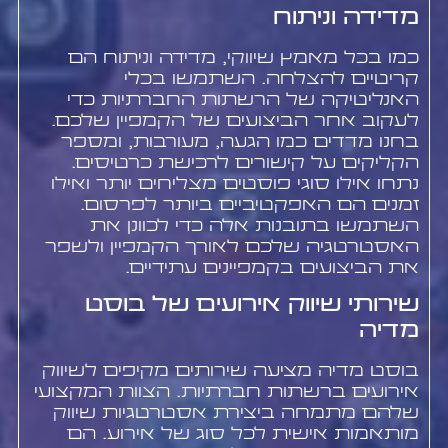
מדידה וניתוח
כמו בכל מאמץ שיווקי, מדידה וניתוח הם
קריטיים להצלחה. השתמשו בכלי
האנליטיקה של הרשתות החברתיות כדי
לעקוב אחר הביצועים של הקמפיין שלכם.
בחנו מדדים כמו הגעה, מעורבות, ומספר
הקליקים על קישורים לרכישת כרטיסים.
נתחו אילו סוגי פוסטים מצליחים יותר ואילו
זמנים הם האפקטיביים ביותר לפרסום.
השתמשו בתובנות אלה כדי לכוונן את
האסטרטגיה שלכם לאורך הקמפיין ולשפר
את הביצועים בקמפיינים עתידיים.
שירותי שיווק אירועים של בוסט
מדיה
בוסט מדיה מציעה שירותים מקיפים לשיווק
אירועים ברשתות חברתיות. הצוות המקצועי
שלהם מתמחה ביצירת אסטרטגיות שיווק
מותאמות אישית לכל סוג של אירוע. הם