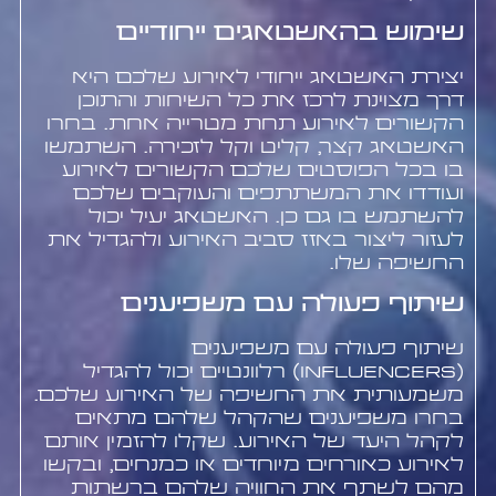
שימוש בהאשטאגים ייחודיים
יצירת האשטאג ייחודי לאירוע שלכם היא
דרך מצוינת לרכז את כל השיחות והתוכן
הקשורים לאירוע תחת מטרייה אחת. בחרו
האשטאג קצר, קליט וקל לזכירה. השתמשו
בו בכל הפוסטים שלכם הקשורים לאירוע
ועודדו את המשתתפים והעוקבים שלכם
להשתמש בו גם כן. האשטאג יעיל יכול
לעזור ליצור באזז סביב האירוע ולהגדיל את
החשיפה שלו.
שיתוף פעולה עם משפיענים
שיתוף פעולה עם משפיענים
(influencers) רלוונטיים יכול להגדיל
משמעותית את החשיפה של האירוע שלכם.
בחרו משפיענים שהקהל שלהם מתאים
לקהל היעד של האירוע. שקלו להזמין אותם
לאירוע כאורחים מיוחדים או כמנחים, ובקשו
מהם לשתף את החוויה שלהם ברשתות