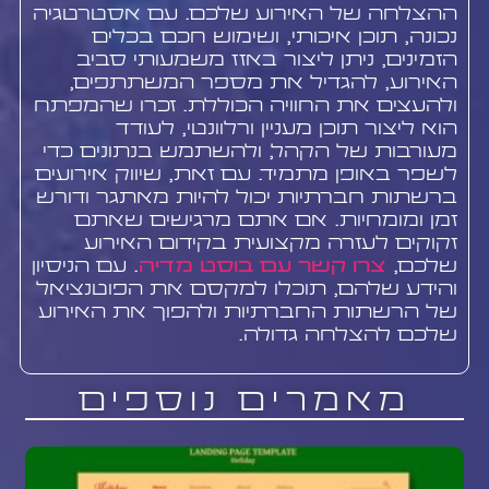
ההצלחה של האירוע שלכם. עם אסטרטגיה
נכונה, תוכן איכותי, ושימוש חכם בכלים
הזמינים, ניתן ליצור באזז משמעותי סביב
האירוע, להגדיל את מספר המשתתפים,
ולהעצים את החוויה הכוללת. זכרו שהמפתח
הוא ליצור תוכן מעניין ורלוונטי, לעודד
מעורבות של הקהל, ולהשתמש בנתונים כדי
לשפר באופן מתמיד. עם זאת, שיווק אירועים
ברשתות חברתיות יכול להיות מאתגר ודורש
זמן ומומחיות. אם אתם מרגישים שאתם
זקוקים לעזרה מקצועית בקידום האירוע
שלכם,
צרו קשר עם בוסט מדיה
. עם הניסיון
והידע שלהם, תוכלו למקסם את הפוטנציאל
של הרשתות החברתיות ולהפוך את האירוע
שלכם להצלחה גדולה.
מאמרים נוספים