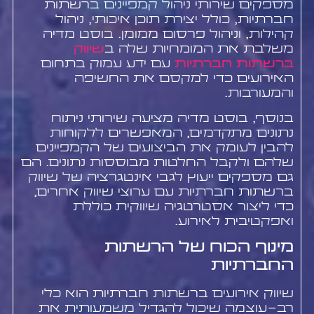
מספקים שירותי ניהול קמפיינים ברשתות
חברתיות, כולל יצירת תוכן איכותי, ניהול
קהילות, וניהול פרסום ממומן. בוסט מדיה
משלבת את המומחיות שלה ב
שיווק
ברשתות חברתיות
עם ידע עמוק בתחום
האירועים כדי למקסם את החשיפה
והמעורבות.
בנוסף, בוסט מדיה מציעה שירותי ניתוח
נתונים מתקדמים, המאפשרים ללקוחות
להבין לעומק את הביצועים של הקמפיינים
שלהם ולקבל החלטות מבוססות נתונים. הם
גם מספקים ייעוץ לגבי אינטגרציה של שיווק
ברשתות חברתיות עם ערוצי שיווק אחרים,
כדי ליצור אסטרטגיה שיווקית כוללת
ואפקטיבית לאירוע.
מינוף הכוח של הרשתות
החברתיות
שיווק אירועים ברשתות חברתיות הוא כלי
רב-עוצמה שיכול להגדיל משמעותית את