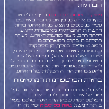
חברתיות
שיווק ברשתות חברתיות
הפך לכלי חיוני
בקידום אירועים, בין אם מדובר באירועים
עסקיים, כנסים מקצועיים, או אירועי בידור.
הרשתות החברתיות מאפשרות להגיע
לקהל רחב, ליצור מודעות לאירוע, ולעורר
התלהבות בקרב המשתתפים
הפוטנציאליים. בנוסף, הן מספקות
פלטפורמה אינטראקטיבית לשיתוף מידע,
יצירת דיאלוג עם הקהל, ובניית קהילה סביב
האירוע. שימוש נכון ברשתות חברתיות יכול
להגדיל משמעותית את מספר המשתתפים
ולהעצים את החוויה הכוללת של האירוע.
בחירת הפלטפורמות המתאימות
לא כל הרשתות החברתיות מתאימות לכל
סוג של אירוע. חשוב לבחור את
הפלטפורמות שבהן קהל היעד שלכם פעיל
ביותר. למשל,
שיווק בפייסבוק
יכול להיות