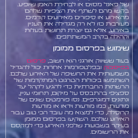
של פאנל מסוים או לבחירת האמן שיופיע.
בקשו מהם לשתף את הציפיות שלהם
מהאירוע או סיפורים מאירועים קודמים.
מעורבות כזו לא רק מגדילה את העניין
באירוע, אלא גם יוצרת תחושת בעלות
וקהילה בקרב המשתתפים.
שימוש בפרסום ממומן
בעוד ששיווק אורגני הוא חשוב,
פרסום
בפייסבוק
ובפלטפורמות אחרות יכול להגדיל
משמעותית את החשיפה של האירוע שלכם.
השתמשו ביכולות הטרגוט המתקדמות של
הרשתות החברתיות כדי להגיע לקהל יעד
ספציפי בהתבסס על מיקום, תחומי עניין,
ונתונים דמוגרפיים. נסו פורמטים שונים של
מודעות, כמו מודעות וידאו או מודעות
קרוסלה, כדי למצוא מה עובד הכי טוב עבור
האירוע שלכם. השקיעו בפרסום ממומן
בעיקר בשבועות שלפני האירוע כדי למקסם
את הרישומים.