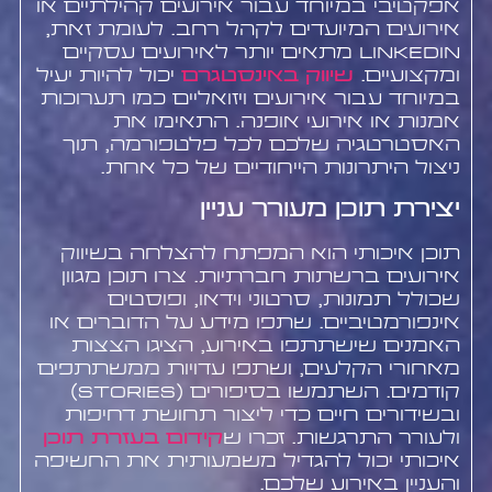
אפקטיבי במיוחד עבור אירועים קהילתיים או
אירועים המיועדים לקהל רחב. לעומת זאת,
LinkedIn מתאים יותר לאירועים עסקיים
ומקצועיים.
שיווק באינסטגרם
יכול להיות יעיל
במיוחד עבור אירועים ויזואליים כמו תערוכות
אמנות או אירועי אופנה. התאימו את
האסטרטגיה שלכם לכל פלטפורמה, תוך
ניצול היתרונות הייחודיים של כל אחת.
יצירת תוכן מעורר עניין
תוכן איכותי הוא המפתח להצלחה בשיווק
אירועים ברשתות חברתיות. צרו תוכן מגוון
שכולל תמונות, סרטוני וידאו, ופוסטים
אינפורמטיביים. שתפו מידע על הדוברים או
האמנים שישתתפו באירוע, הציגו הצצות
מאחורי הקלעים, ושתפו עדויות ממשתתפים
קודמים. השתמשו בסיפורים (Stories)
ובשידורים חיים כדי ליצור תחושת דחיפות
ולעורר התרגשות. זכרו ש
קידום בעזרת תוכן
איכותי יכול להגדיל משמעותית את החשיפה
והעניין באירוע שלכם.