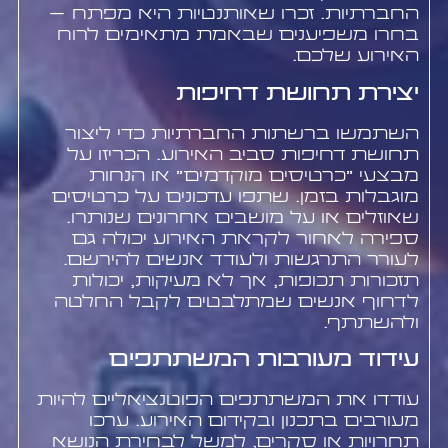
החברתיות. זכרו שאותנטיות היא מפתח –
בחרו משפיענים שבאמת מתאימים לרוח
האירוע שלכם.
יצירת תחושת דחיפות
השתמשו ברשתות החברתיות כדי ליצור
תחושת דחיפות סביב האירוע. הכריזו על
מבצעי "כרטיסים מוקדמים" או הנחות
מוגבלות בזמן. שתפו עדכונים על כרטיסים
שאוזלים או על מושבים אחרונים שנותרו.
ספירה לאחור לקראת האירוע יכולה גם
לעורר התרגשות ולעודד אנשים להירשם.
תזכורות תכופות, אך לא מעיקות, יכולות
לדחוף אנשים שמתלבטים לקבל החלטה
ולהשתתף.
עידוד מעורבות המשתתפים
עודדו את המשתתפים הפוטנציאליים להיות
מעורבים בתכנון ובקידום האירוע. ערכו
תחרויות או סקרים, למשל לבחירת הנושא