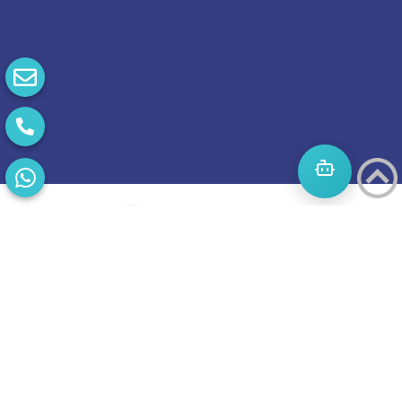
התחילו
מסע
להצלחה
בואו נדבר