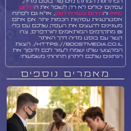
הפתרונות המתקדמים של בוסט מדיה,
עסקים יכולים לא רק לשפר את ה
קידום
PPC
וה
קידום בעזרת תוכן
, אלא גם לפתח
אסטרטגיות עסקיות חכמות יותר. אם אתם
מעוניינים להעצים את העסק שלכם עם כלי
BI מתקדמים המותאמים לוורדפרס, צרו
קשר עם בוסט מדיה דרך האתר
https://boostmedia.co.il/. הצוות
המקצועי שלנו ישמח לעזור לכם להפוך את
הנתונים שלכם ליתרון תחרותי משמעותי.
מאמרים נוספים