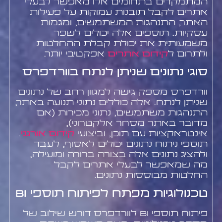
המתמקדים בתחומים אלו מאפשר לבעלי
אתרים לקבל תובנות עמוקות על פעילות
האתר, התנהגות המשתמשים, ומגמות
עסקיות. תוספים אלה יכולים לשפר
משמעותית את יכולת קבלת ההחלטות
ולתרום ל
קידום אתרים
אפקטיבי יותר.
סוגי נתונים שניתן לנתח בוורדפרס
וורדפרס מספק גישה למגוון רחב של נתונים
שניתן לנתח. אלה כוללים נתוני תנועה באתר,
התנהגות משתמשים, נתוני מכירות (אם
מדובר באתר מסחר אלקטרוני),
אינטראקציות עם תוכן, וביצועי
קידום אורגני
.
תוספי ניתוח נתונים יכולים לאסוף, לעבד
ולהציג נתונים אלה בצורה ברורה ומועילה,
מה שמאפשר לבעלי אתרים לקבל
החלטות מבוססות נתונים.
טכנולוגיות מפתח לפיתוח תוספי BI
פיתוח תוספי BI לוורדפרס דורש שילוב של