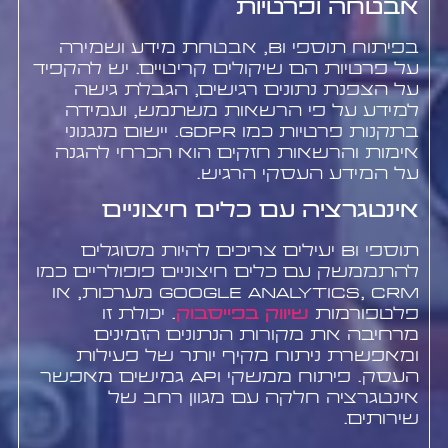
אבטחה ופרטיות
בפיתוח תוספי BI, אבטחת מידע ושמירה
על פרטיות הם שיקולים קריטיים. יש להקפיד
על הצפנת נתונים רגישים, הגבלת גישה
למידע על פי הרשאות משתמש, ועמידה
בתקנות פרטיות כמו GDPR. יישום מנגנוני
אימות והרשאות חזקים הוא הכרחי להגנה
על המידע העסקי הרגיש.
אינטגרציה עם כלים חיצוניים
תוספי BI יעילים צריכים להיות מסוגלים
להתממשק עם כלים חיצוניים פופולריים כמו
Google Analytics, CRM מערכות, או
פלטפורמות
שיווק בפייסבוק
. יכולת זו
מרחיבה את מקורות הנתונים הזמינים
ומאפשרת ניתוח מקיף יותר של פעילות
העסק. פיתוח ממשקי API גמישים מאפשר
אינטגרציה חלקה עם מגוון רחב של
שירותים.