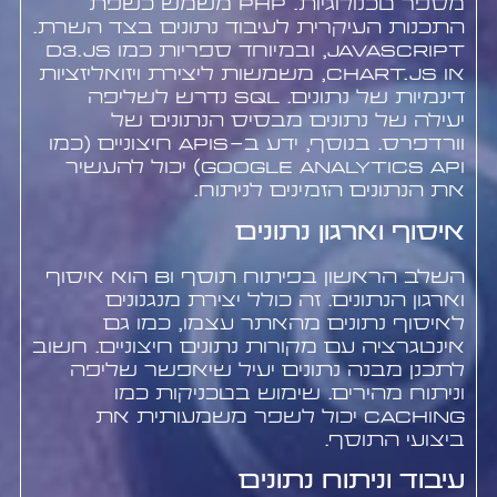
מספר טכנולוגיות. PHP משמש כשפת
התכנות העיקרית לעיבוד נתונים בצד השרת.
JavaScript, ובמיוחד ספריות כמו D3.js
או Chart.js, משמשות ליצירת ויזואליזציות
דינמיות של נתונים. SQL נדרש לשליפה
יעילה של נתונים מבסיס הנתונים של
וורדפרס. בנוסף, ידע ב-APIs חיצוניים (כמו
Google Analytics API) יכול להעשיר
את הנתונים הזמינים לניתוח.
איסוף וארגון נתונים
השלב הראשון בפיתוח תוסף BI הוא איסוף
וארגון הנתונים. זה כולל יצירת מנגנונים
לאיסוף נתונים מהאתר עצמו, כמו גם
אינטגרציה עם מקורות נתונים חיצוניים. חשוב
לתכנן מבנה נתונים יעיל שיאפשר שליפה
וניתוח מהירים. שימוש בטכניקות כמו
Caching יכול לשפר משמעותית את
ביצועי התוסף.
עיבוד וניתוח נתונים