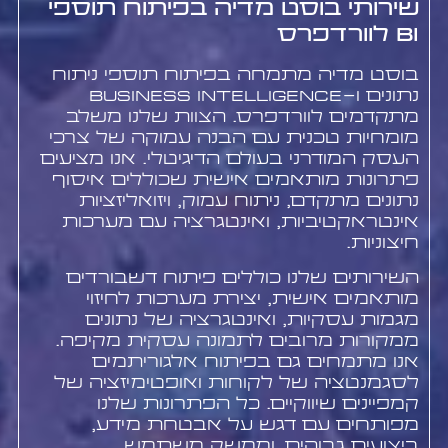
שירותי בוסט מדיה בפיתוח תוספי
BI לוורדפרס
בוסט מדיה מתמחה בפיתוח תוספי ניתוח
נתונים ו-Business Intelligence
מתקדמים לוורדפרס. הצוות שלנו משלב
מומחיות טכנית עם הבנה עמוקה של צרכי
העסק המודרני בעולם הדיגיטלי. אנו מציעים
פתרונות מותאמים אישית שכוללים איסוף
נתונים מתקדם, ניתוח עמוק, ויזואליזציות
אינטראקטיביות, ואינטגרציה עם מערכות
חיצוניות.
השירותים שלנו כוללים פיתוח דשבורדים
מותאמים אישית, יצירת מערכות לחיזוי
מגמות עסקיות, ואינטגרציה של נתונים
ממקורות מרובים לתמונה עסקית מקיפה.
אנו מתמחים גם בפיתוח אלגוריתמים
לסגמנטציה של לקוחות ואופטימיזציה של
קמפיינים שיווקיים. כל הפתרונות שלנו
מפותחים עם דגש על אבטחת מידע,
ביצועים גבוהים, וממשק משתמש