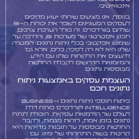
אינטואיטיבי.
בנוסף, אנו מציעים שירותי ייעוץ מקיפים
לעסקים המעוניינים לשפר את יכולות ה-BI
שלהם בוורדפרס. זה כולל הערכת צרכים,
תכנון אסטרטגי של מערכות BI, והדרכה על
שימוש אפקטיבי בכלי ניתוח נתונים. המטרה
שלנו היא לא רק לספק כלים, אלא גם
להעצים את הלקוחות שלנו עם הידע
והמיומנויות הדרושים לקבלת החלטות
מבוססות נתונים.
העצמת עסקים באמצעות ניתוח
נתונים חכם
פיתוח תוספי ניתוח נתונים ו-Business
Intelligence לוורדפרס פותח דלת
לעולם של הזדמנויות עסקיות. היכולת לנתח
נתונים בזמן אמת, לזהות מגמות, ולקבל
החלטות מבוססות על תובנות מדויקות היא
קריטית בשוק התחרותי של ימינו. עם