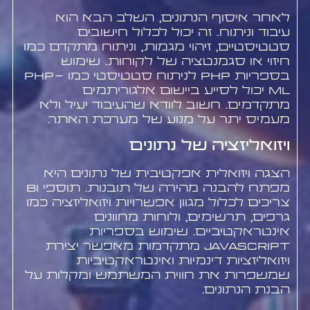
לאחר איסוף הנתונים, השלב הבא הוא
עיבוד וניתוח. זה יכול לכלול חישובים
סטטיסטיים, זיהוי מגמות, וניתוח מתקדם כמו
חיזוי או סגמנטציה של לקוחות. שימוש
בספריות PHP לניתוח סטטיסטי כמו PHP-
ML יכול לסייע ביישום אלגוריתמים
מתקדמים. חשוב לוודא שהעיבוד יעיל ולא
מעמיס יתר על מנוע של מערכת האתר.
ויזואליזציה של נתונים
הצגה ויזואלית אפקטיבית של נתונים היא
מפתח להבנה מהירה של תובנות. תוספי BI
צריכים לכלול מגוון אפשרויות ויזואליזציה כמו
גרפים, תרשימים, ולוחות מחוונים
אינטראקטיביים. שימוש בספריות
JavaScript מתקדמות מאפשר יצירת
ויזואליזציות דינמיות ואינטראקטיביות
שמשפרות את חווית המשתמש ומקלות על
הבנת הנתונים.