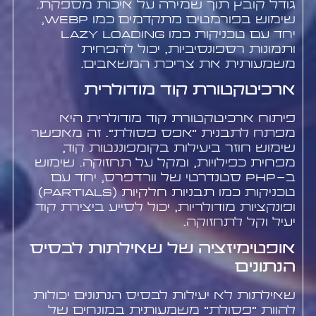
גודל קובץ תוך שמירה על איכות מספקת.
שימוש בפורמטים מתקדמים כמו WebP,
יחד עם טכניקות כמו lazy loading
ותמונות רספונסיביות, יכול להפחית
משמעותית את צריכת המשאבים.
ארכיטקטורת קוד מודולרית
פיתוח ארכיטקטורת קוד מודולרית היא
מפתח לתבנית "אפס פסולת". זה מאפשר
שימוש חוזר ביעילות בקומפוננטות קוד,
מפחית כפילויות, ומקל על תחזוקה. שימוש
ב-PHP סטנדרטי של וורדפרס, יחד עם
טכניקות כמו תבניות חלקיות (partials)
ופונקציות מודולריות, יכול לסייע ביצירת קוד
יעיל וקל לתחזוקה.
אופטימיזציה של שאילתות לבסיס
הנתונים
שאילתות לא יעילות לבסיס הנתונים יכולות
להוות "פסולת" משמעותית במונחים של