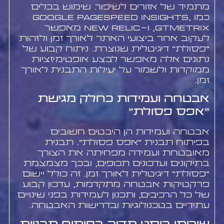
מתמיד של אזורים לשיפור. שימוש בכלים
כמו Google PageSpeed Insights,
GTmetrix, ו-New Relic מאפשר
לעקוב אחר ביצועי האתר לאורך זמן ולזהות
"פסולת" דיגיטלית שנוצרת. ניתוח קבוע של
נתונים אלה מאפשר לבצע אופטימיזציות
ממוקדות ולשמור על יעילות התבנית לאורך
זמן.
אבטחה ועמידות כחלק מגישת
"אפס פסולת"
אבטחה ועמידות הן היבטים חשובים
בפיתוח תבנית "אפס פסולת". תבנית
מאובטחת ועמידה מפחיתה את הצורך
בתיקונים ועדכונים תכופים, ובכך מצמצמת
"פסולת" דיגיטלית לאורך זמן. זה כולל יישום
פרקטיקות אבטחה מתקדמות, עדכון קבוע
של כל הרכיבים, ותכנון לעמידות בפני שינויים
עתידיים בטכנולוגיות ובדרישות האבטחה.