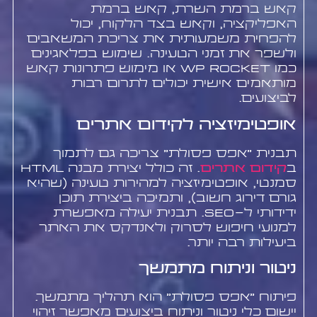
קאש ברמת השרת, קאש ברמת
האפליקציה, וקאש בצד הלקוח, יכול
להפחית משמעותית את צריכת המשאבים
ולשפר את זמני הטעינה. שימוש בפלאגינים
כמו WP Rocket או מימוש פתרונות קאש
מותאמים אישית יכולים לתרום רבות
לביצועים.
אופטימיזציה לקידום אתרים
תבנית "אפס פסולת" צריכה גם לתמוך
ב
קידום אתרים
. זה כולל יצירת מבנה HTML
סמנטי, אופטימיזציה למהירות טעינה (שהיא
גורם דירוג חשוב), ותמיכה ביצירת תוכן
ידידותי ל-SEO. תבנית יעילה מאפשרת
למנועי חיפוש לסרוק ולאנדקס את האתר
ביעילות רבה יותר.
ניטור וניתוח מתמשך
פיתוח "אפס פסולת" הוא תהליך מתמשך.
יישום כלי ניטור וניתוח ביצועים מאפשר זיהוי