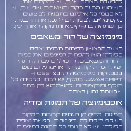
להפעלת האתר. שנית, יש למקסם את
השימוש החוזר בקוד ומשאבים. שלישית, יש
לאופטמז כל אלמנט בתבנית לביצועים
מקסימליים. לבסוף, יש לתכנן את התבנית
כך שתהיה בת-קיימא ותחזוקה לאורך זמן.
מינימיזציה של קוד ומשאבים
הצעד הראשון בפיתוח תבנית "אפס
פסולת" הוא להפחית למינימום את כמות
הקוד והמשאבים. זה כולל כתיבת קוד נקי
ויעיל, הסרת קוד מיותר או "מת", ושימוש
בטכניקות מינימיזציה לקבצי CSS ו-
JavaScript. בנוסף, יש לבחון בקפידה כל
תוסף ופונקציונליות ולהשתמש רק במה
שבאמת נחוץ לאתר.
אופטימיזציה של תמונות ומדיה
תמונות ומדיה הן לעתים קרובות המקור
העיקרי ל"פסולת" דיגיטלית. בגישת "אפס
פסולת", יש לאופטמז כל תמונה למינימום