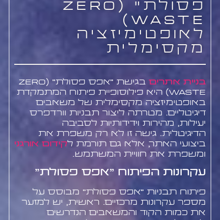
פסולת" (Zero
Waste)
לאופטימיזציה
מקסימלית
בניית אתרים
בגישת "אפס פסולת" (Zero
Waste) היא פילוסופיית פיתוח המתמקדת
באופטימיזציה מקסימלית של משאבים
דיגיטליים. מטרתה ליצור תבניות וורדפרס
יעילות, מהירות וידידותיות לסביבה
הדיגיטלית. גישה זו לא רק משפרת את
ביצועי האתר, אלא גם תורמת ל
קידום אורגני
ומשפרת את חוויית המשתמש.
עקרונות הפיתוח "אפס פסולת"
פיתוח תבניות "אפס פסולת" מבוסס על
מספר עקרונות מרכזיים. ראשית, יש למזער
את כמות הקוד והמשאבים הנדרשים