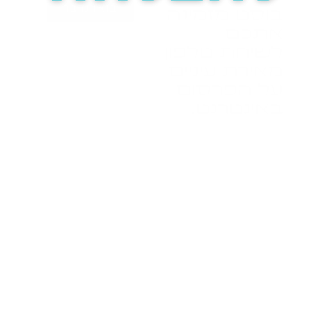
בואו נדבר
בוסט מזמינה
אתכם
לשיחת טלפון
מאירת עיניים
על הפרסום
באינטרנט.