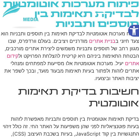
פיתוח מערכות אוטומטיות
לבדיקת תאימות בין
תוספים ותבניות
פתח סרגל נגישות
שירותי AI
פיתוח מערכות אוטומטיות לבדיקת תאימות בין תוספים ותבניות הוא
צעד חיוני ב
בניית אתרים
מודרניים ויציבים. בעולם וורדפרס, שבו
מגוון רחב של תוספים ותבניות משמשים ליצירת אתרים מורכבים,
הבטחת התאימות ביניהם היא קריטית להצלחת הפרויקט ול
קידום
אתרים
יעיל. מערכות אוטומטיות אלו מסייעות למפתחים ומנהלי
אתרים לזהות ולפתור בעיות תאימות מבעוד מועד, ובכך לשפר את
יציבות האתר וביצועיו.
חשיבות בדיקת תאימות
אוטומטית
בדיקת תאימות אוטומטית בין תוספים ותבניות מאפשרת לזהות
בעיות פוטנציאליות לפני שהן משפיעות על האתר החי. זה כולל זיהוי
התנגשויות בין קוד JavaScript, בעיות בשכבת העיצוב (CSS),