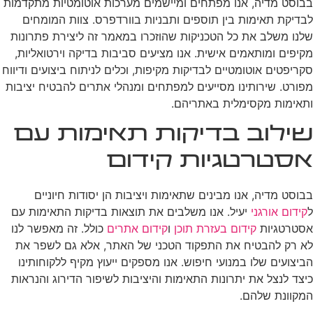
בבוסט מדיה, אנו מפתחים ומיישמים מערכות אוטומטיות מתקדמות
לבדיקת תאימות בין תוספים ותבניות בוורדפרס. צוות המומחים
שלנו משלב את כל הטכניקות שהוזכרו במאמר זה ליצירת פתרונות
מקיפים ומותאמים אישית. אנו מציעים סביבות בדיקה וירטואליות,
סקריפטים אוטומטיים לבדיקות מקיפות, וכלים לניתוח ביצועים ודיווח
מפורט. שירותינו מסייעים למפתחים ומנהלי אתרים להבטיח יציבות
ותאימות מקסימלית באתריהם.
שילוב בדיקות תאימות עם
אסטרטגיות קידום
בבוסט מדיה, אנו מבינים שתאימות ויציבות הן יסודות חיוניים
ל
קידום אורגני
יעיל. אנו משלבים את תוצאות בדיקות התאימות עם
אסטרטגיות
קידום בעזרת תוכן
ו
קידום אתרים
כולל. זה מאפשר לנו
לא רק להבטיח את התפקוד הטכני של האתר, אלא גם לשפר את
הביצועים שלו במנועי חיפוש. אנו מספקים ייעוץ מקיף ללקוחותינו
כיצד לנצל את יתרונות התאימות והיציבות לשיפור הדירוג והנראות
המקוונת שלהם.