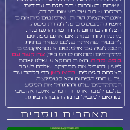
עשירות ומעורבות יותר. מגמות עתידיות
כוללות שילוב של מציאות רבודה,
אינטראקציות קוליות, ואלמנטים מותאמים
אישית המבוססים על למידת מכונה.
הצלחה בתחום זה דורשת התעדכנות
מתמדת וחדשנות. אם אתם מעוניינים
להבטיח שהאתר שלכם נשאר בחזית
הטכנולוגיה עם אלמנטים אינטראקטיביים
מתקדמים ומותאמים למובייל,
צרו קשר עם
בוסט מדיה
. הצוות המקצועי שלנו ישמח
לייעץ ולהוביל את הפרויקט שלכם לעבר
הצלחה דיגיטלית.
לחצו כאן
כדי ללמוד עוד
על שירותי הפיתוח והאופטימיזציה
המתקדמים שלנו ולהתחיל את המסע
שלכם לעבר אתר וורדפרס אינטראקטיבי
ומותאם למובייל ברמה הגבוהה ביותר.
מאמרים נוספים