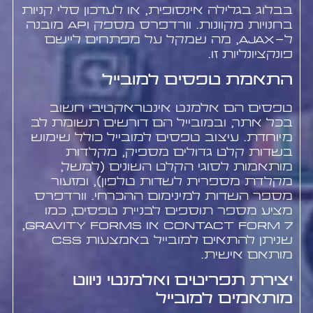
בבלוג בגלילה אינסופית, או לעדכון סלי קניות
בחנויות מקוונות. וורדפרס מספק API מובנה
ל-AJAX, מה שמקל על מפתחים ליישם
פונקציונליות זו.
התאמת טפסים למובייל
טפסים הם אלמנט אינטראקטיבי חשוב
בכל אתר, ובמובייל הם דורשים תשומת לב
מיוחדת. עיצוב טפסים למובייל כולל שימוש
בשדות קלט גדולים מספיק, מקלדות
מותאמות לסוגי הקלט השונים (למשל,
מקלדת מספרית לשדות טלפון), ומזעור
מספר השדות למינימום ההכרחי. וורדפרס
מציע מספר תוספים לבניית טפסים, כמו
Contact Form 7 או Gravity Forms,
שניתן להתאים למובייל באמצעות CSS
מותאם אישית.
יצירת תפריטים ואלמנטי ניווט
מותאמים למובייל