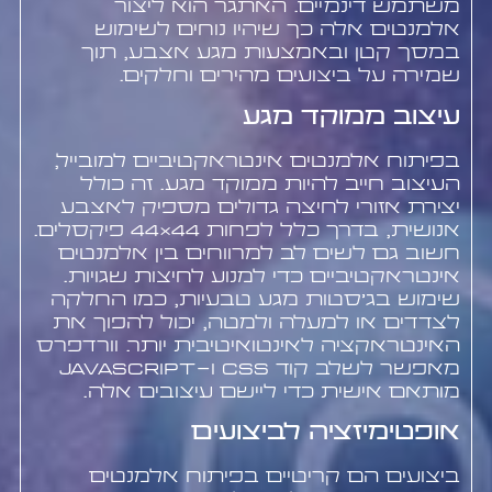
משתמש דינמיים. האתגר הוא ליצור
אלמנטים אלה כך שיהיו נוחים לשימוש
במסך קטן ובאמצעות מגע אצבע, תוך
שמירה על ביצועים מהירים וחלקים.
עיצוב ממוקד מגע
בפיתוח אלמנטים אינטראקטיביים למובייל,
העיצוב חייב להיות ממוקד מגע. זה כולל
יצירת אזורי לחיצה גדולים מספיק לאצבע
אנושית, בדרך כלל לפחות 44×44 פיקסלים.
חשוב גם לשים לב למרווחים בין אלמנטים
אינטראקטיביים כדי למנוע לחיצות שגויות.
שימוש בג'סטות מגע טבעיות, כמו החלקה
לצדדים או למעלה ולמטה, יכול להפוך את
האינטראקציה לאינטואיטיבית יותר. וורדפרס
מאפשר לשלב קוד CSS ו-JavaScript
מותאם אישית כדי ליישם עיצובים אלה.
אופטימיזציה לביצועים
ביצועים הם קריטיים בפיתוח אלמנטים