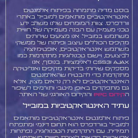
בוסט מדיה מתמחה בפיתוח אלמנטים
אינטראקטיביים מותאמים למובייל באתרי
וורדפרס. צוות המומחים שלנו משלב ידע
טכני מעמיק עם הבנה מעמיקה של חוויית
משתמש במובייל. אנו מציעים שירותים
מקיפים הכוללים עיצוב ופיתוח של ממשקי
משתמש אינטראקטיביים, אופטימיזציה
לביצועים, ויישום טכנולוגיות מתקדמות כמו
AJAX וCSS3 לאנימציות. בנוסף, אנו
מספקים שירותי בדיקות מקיפים ואנליטיקה
מתקדמת כדי להבטיח שהאלמנטים
האינטראקטיביים לא רק נראים מצוין, אלא
גם מתפקדים באופן מיטבי ותורמים לשיפור
ה
קידום PPC
והקידום האורגני של האתר.
עתיד האינטראקטיביות במובייל
פיתוח אלמנטים אינטראקטיביים מותאמים
למובייל בוורדפרס הוא תחום דינמי ומתפתח
תמידית. עם התקדמות הטכנולוגיה, נפתחות
אפשרויות חדשות ליצירת חוויות משתמש