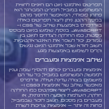
תפריטים ואלמנטי ניווט הם חיוניים לחוויית
המשתמש במובייל. תפריט המבורגר הוא
פתרון פופולרי, המאפשר לחסוך מקום
במסך הקטן. ניתן ליצור תפריטים כאלה
בוורדפרס באמצעות שילוב של CSS ו-
JavaScript. בנוסף, שימוש בניווט מבוסס
ג'סטות, כמו החלקה לצדדים לניווט בין
עמודים, יכול לשפר את האינטראקטיביות.
חשוב לוודא שכל אלמנטי הניווט נגישים
וקלים לשימוש באמצעות מגע.
שילוב אנימציות ומעברים
אנימציות ומעברים יכולים להוסיף עומק ועניין
לממשק המשתמש במובייל, כל עוד הם
מיושמים בצורה עדינה ויעילה. וורדפרס
מאפשר שילוב של אנימציות CSS3 ו-
JavaScript לייצור אפקטים כמו החלקה
חלקה, היעלמות והופעה הדרגתית, או
מעברים בין מסכים. חשוב לזכור שבמובייל,
פחות זה יותר – אנימציות צריכות לשרת