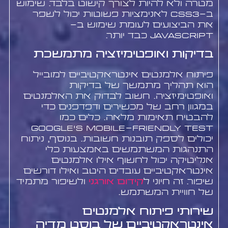
מטרה ולא להיות לצורך קישוט בלבד. שימוש
ב-CSS3 לאנימציות פשוטות יכול לשפר
את הביצועים לעומת שימוש ב-
JavaScript כבד יותר.
בדיקות ואופטימיזציה מתמשכת
פיתוח אלמנטים אינטראקטיביים למובייל
הוא תהליך מתמשך של בדיקות
ואופטימיזציה. חשוב לבדוק את האלמנטים
במגוון רחב של מכשירים ודפדפנים כדי
להבטיח תאימות מלאה. כלים כמו
Google's Mobile-Friendly Test
יכולים לספק תובנות חשובות. בנוסף, ניתוח
התנהגות המשתמשים באמצעות כלי
אנליטיקה יכול לחשוף אילו אלמנטים
אינטראקטיביים עובדים היטב ואילו דורשים
שיפור. זה חיוני ל
קידום אורגני
ולשיפור מתמיד
של חוויית המשתמש.
שירותי פיתוח אלמנטים
אינטראקטיביים של בוסט מדיה