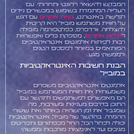
המבקש להישאר רלוונטי ותחרותי. עם
העלייה המתמדת בשימוש במכשירים ניידים
לגלישה באינטרנט,
בניית אתרים
עם דגש
על חוויית משתמש מובייל היא קריטית
להצלחה. וורדפרס, כפלטפורמה מובילה
ל
קידום אתרים
, מספקת כלים ואפשרויות
רבות לפיתוח אלמנטים אינטראקטיביים
המותאמים במיוחד למסכים קטנים
ולממשקי מגע.
הבנת חשיבות האינטראקטיביות
במובייל
אלמנטים אינטראקטיביים משפרים
משמעותית את חוויית המשתמש במובייל.
הם מאפשרים למשתמשים לתקשר עם
התוכן בדרכים מעניינות ומעורבות, מה
שמגביר את זמן השהייה באתר ואת שיעורי
ההמרה. בהקשר של מובייל, אינטראקטיביות
יכולה לכלול הכל, החל מכפתורים ותפריטים
מגיבים ועד לאנימציות מורכבות וממשקי