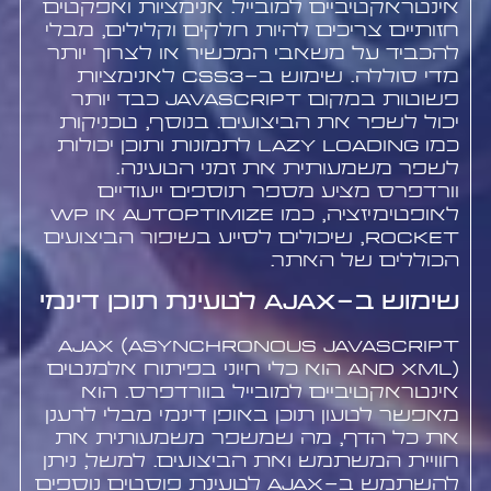
אינטראקטיביים למובייל. אנימציות ואפקטים
חזותיים צריכים להיות חלקים וקלילים, מבלי
להכביד על משאבי המכשיר או לצרוך יותר
מדי סוללה. שימוש ב-CSS3 לאנימציות
פשוטות במקום JavaScript כבד יותר
יכול לשפר את הביצועים. בנוסף, טכניקות
כמו lazy loading לתמונות ותוכן יכולות
לשפר משמעותית את זמני הטעינה.
וורדפרס מציע מספר תוספים ייעודיים
לאופטימיזציה, כמו Autoptimize או WP
Rocket, שיכולים לסייע בשיפור הביצועים
הכוללים של האתר.
שימוש ב-AJAX לטעינת תוכן דינמי
AJAX (Asynchronous JavaScript
and XML) הוא כלי חיוני בפיתוח אלמנטים
אינטראקטיביים למובייל בוורדפרס. הוא
מאפשר לטעון תוכן באופן דינמי מבלי לרענן
את כל הדף, מה שמשפר משמעותית את
חוויית המשתמש ואת הביצועים. למשל, ניתן
להשתמש ב-AJAX לטעינת פוסטים נוספים