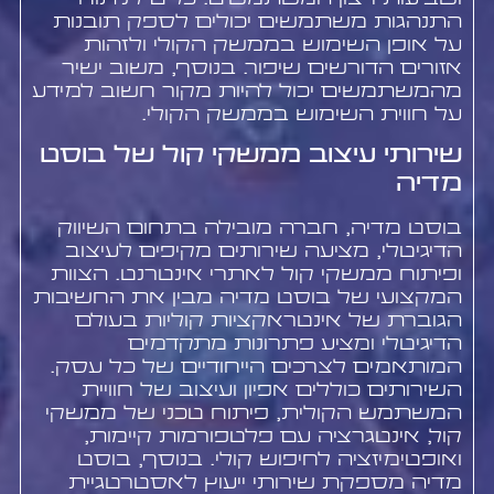
התנהגות משתמשים יכולים לספק תובנות
על אופן השימוש בממשק הקולי ולזהות
אזורים הדורשים שיפור. בנוסף, משוב ישיר
מהמשתמשים יכול להיות מקור חשוב למידע
על חווית השימוש בממשק הקולי.
שירותי עיצוב ממשקי קול של בוסט
מדיה
בוסט מדיה, חברה מובילה בתחום השיווק
הדיגיטלי, מציעה שירותים מקיפים לעיצוב
ופיתוח ממשקי קול לאתרי אינטרנט. הצוות
המקצועי של בוסט מדיה מבין את החשיבות
הגוברת של אינטראקציות קוליות בעולם
הדיגיטלי ומציע פתרונות מתקדמים
המותאמים לצרכים הייחודיים של כל עסק.
השירותים כוללים אפיון ועיצוב של חוויית
המשתמש הקולית, פיתוח טכני של ממשקי
קול, אינטגרציה עם פלטפורמות קיימות,
ואופטימיזציה לחיפוש קולי. בנוסף, בוסט
מדיה מספקת שירותי ייעוץ לאסטרטגיית