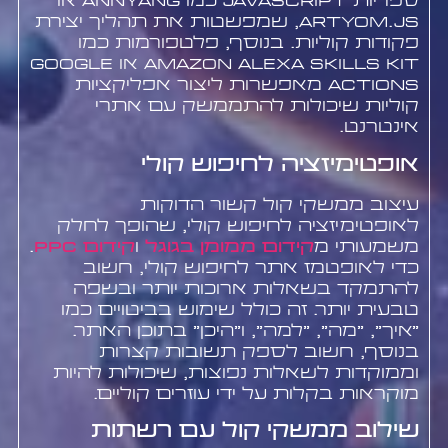
ספריות JavaScript כמו Annyang או
artyom.js, שמפשטות את תהליך יצירת
פקודות קוליות. בנוסף, פלטפורמות כמו
Amazon Alexa Skills Kit או Google
Actions מאפשרות ליצור אפליקציות
קוליות שיכולות להתממשק עם אתרי
אינטרנט.
אופטימיזציה לחיפוש קולי
עיצוב ממשקי קול קשור הדוקות
לאופטימיזציה לחיפוש קולי, שהופך לחלק
משמעותי מ
קידום ממומן בגוגל
ו
קידום PPC
.
כדי לאופטמז אתר לחיפוש קולי, חשוב
להתמקד בשאלות ארוכות יותר ובשפה
טבעית יותר. זה כולל שימוש בביטויים כמו
"איך", "מה", "למה", ו"היכן" בתוכן האתר.
בנוסף, חשוב לספק תשובות קצרות
וממוקדות לשאלות נפוצות, שיכולות להיות
מוקראות בקלות על ידי עוזרים קוליים.
שילוב ממשקי קול עם רשתות