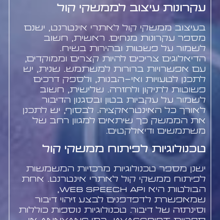
עקרונות עיצוב לממשקי קול
בעיצוב ממשקי קול לאתרי אינטרנט, ישנם
מספר עקרונות מנחים. ראשית, חשוב
לשמור על פשטות ובהירות בשיח.
הדיאלוגים צריכים להיות קצרים וממוקדים,
עם אפשרויות ברורות למשתמש. שנית, יש
לתכנן לטעויות ואי-הבנות, ולספק דרכים
פשוטות לתיקון ולחזרה. שלישית, חשוב
לשמור על עקביות בטון ובסגנון הדיבור
לאורך כל האינטראקציה. לבסוף, יש לתכנן
את הממשק כך שיתאים למגוון רחב של
משתמשים ודיאלקטים.
טכנולוגיות לפיתוח ממשקי קול
ישנן מספר טכנולוגיות מרכזיות המשמשות
לפיתוח ממשקי קול לאתרי אינטרנט. אחת
הבולטות היא Web Speech API,
שמאפשרת לדפדפנים לבצע זיהוי דיבור
וסינתזה של דיבור. טכנולוגיות נוספות כוללות