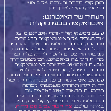
תוכן קולי ומדידה והערכה של ביצועי
הממשק הקולי לאורך זמן.
העתיד של האינטרנט:
אינטראקציה טבעית וקולית
עיצוב ממשקי קול לאתרי אינטרנט מייצג
את העתיד של האינטראקציה הדיגיטלית.
עם התקדמות הטכנולוגיה והשיפור המתמיד
ביכולות זיהוי הדיבור ועיבוד השפה הטבעית,
ממשקי קול צפויים להפוך לחלק בלתי נפרד
מחווית הגלישה באינטרנט. הם מציעים דרך
טבעית ואינטואיטיבית יותר לאינטראקציה
עם תוכן דיגיטלי, מה שיכול להוביל לשיפור
משמעותי בנגישות ובחווית המשתמש. עבור
עסקים, אימוץ מוקדם של טכנולוגיות קול יכול
להוות יתרון תחרותי משמעותי ולפתוח
הזדמנויות חדשות לאינטראקציה עם
לקוחות. אם אתם מעוניינים להיות בחזית
הטכנולוגיה ולשלב ממשקי קול מתקדמים
באתר שלכם,
צרו קשר עם בוסט מדיה
.