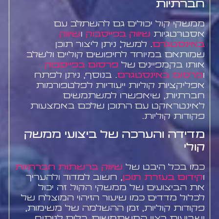
חברתיות
ממשקי קול יכולים גם להשתלב עם
אסטרטגיות
שיווק בפייסבוק
ו
שיווק
באינסטגרם
. למשל, ניתן ליצור תוכן
שמותאם במיוחד לחיפושים קוליים ולשלב
אותו בקמפיינים של
פרסום בפייסבוק
ו
פרסום באינסטגרם
. בנוסף, ניתן לפתח
אפליקציות קוליות ייעודיות לפלטפורמות
חברתיות, שיאפשרו למשתמשים
לאינטראקט עם התוכן שלכם באמצעות
פקודות קוליות.
מדידה והערכה של ביצועי ממשק
קולי
כמו בכל היבט של
שיווק ברשתות חברתיות
ו
קידום בעזרת תוכן
, חשוב למדוד ולהעריך
את הביצועים של ממשקי הקול. זה יכול
לכלול מדדים כמו שיעור הזיהוי המוצלח של
פקודות קוליות, זמן ההשלמה של משימות,
ושביעות רצון המשתמשים. כלים לניתוח