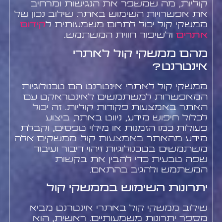
קוליות, מה שמשפר את הנגישות ומרחיב
את אפשרויות השימוש באתר. שילוב נכון של
ממשקי קול יכול לתרום משמעותית ל
קידום
אתרים
ולשיפור חווית המשתמש.
מהם ממשקי קול לאתרי
אינטרנט?
ממשקי קול לאתרי אינטרנט הם טכנולוגיות
המאפשרות למשתמשים לאינטראקט עם
האתר באמצעות פקודות קוליות. זה יכול
לכלול חיפוש מידע, ניווט באתר, ביצוע
פעולות כמו הזמנות או מילוי טפסים, וקבלת
מידע מהאתר באמצעות קול. ממשקים אלה
משתמשים בטכנולוגיות זיהוי דיבור ועיבוד
שפה טבעית כדי להבין את בקשות
המשתמש ולהגיב בהתאם.
יתרונות השימוש בממשקי קול
שילוב ממשקי קול באתרי אינטרנט מביא
מספר יתרונות משמעותיים. ראשית, הוא