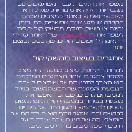
משפר את הנגישות עבור משתמשים עם
מוגבלויות ראייה או מוטוריות. שנית, הוא
מאפשר שימוש באתר במצבים שבהם
הקלדה או מגע אינם אפשריים, כמו בזמן
נהיגה או בישול. בנוסף, ממשקי קול יכולים
לשפר את ה
קידום אורגני
של האתר על ידי
התאמה לחיפושים קוליים, שהופכים נפוצים
יותר.
אתגרים בעיצוב ממשקי קול
למרות היתרונות, עיצוב ממשקי קול מציב
מספר אתגרים. אחד האתגרים המרכזיים
הוא הצורך לתכנן ממשק שיתאים לשפה
הטבעית והמגוונת של המשתמשים. בניגוד
לממשקים גרפיים, שבהם האפשרויות
מוצגות בבירור, בממשקי קול המשתמשים
עשויים להשתמש במגוון רחב של ביטויים
לבקשה זהה. אתגר נוסף הוא העדר המשוב
הוויזואלי, מה שדורש חשיבה יצירתית על
דרכים לספק משוב ברור למשתמש.