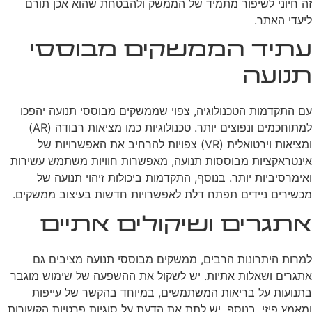
זה חיוני לשיפור מתמיד של הממשק ולהבטחת שהוא אכן תורם
ליעדי האתר.
עתיד הממשקים מבוססי
תנועה
עם התקדמות הטכנולוגיה, צפוי שממשקים מבוססי תנועה יהפכו
למתוחכמים ונפוצים יותר. טכנולוגיות כמו מציאות רבודה (AR)
ומציאות וירטואלית (VR) צפויות להרחיב את האפשרויות של
אינטראקציות מבוססות תנועה, מאפשרות חוויות משתמש עשירות
ואימרסיביות יותר. בנוסף, התקדמות ביכולות זיהוי תנועה של
מכשירים ניידים תפתח דלת לאפשרויות חדשות בעיצוב ממשקים.
אתגרים ושיקולים אתיים
למרות היתרונות הרבים, ממשקים מבוססי תנועה מציבים גם
אתגרים ושאלות אתיות. יש לשקול את ההשפעה של שימוש מוגבר
בתנועות על בריאות המשתמשים, במיוחד בהקשר של עייפות
ומאמץ פיזי. בנוסף, יש לתת את הדעת על סוגיות פרטיות הקשורות