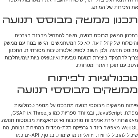
את הזכירות של המותג.
תכנון ממשק מבוסס תנועה
בתכנון ממשק מבוסס תנועה, חשוב להתחיל מהבנת הצרכים
והיכולות של קהל היעד. לא כל המשתמשים ירגישו בנוח עם ממשק
מבוסס תנועה, ולכן חשוב לספק אלטרנטיבות מסורתיות. התכנון
צריך להתמקד ביצירת תנועות טבעיות ואינטואיטיביות שמשתלבות
היטב עם תוכן האתר ומטרותיו.
טכנולוגיות לפיתוח
ממשקים מבוססי תנועה
פיתוח ממשקים מבוססי תנועה מתבסס על מספר טכנולוגיות
מפתח. JavaScript, ובמיוחד ספריות כמו Three.js או GSAP,
מאפשרות יצירת אנימציות מורכבות ואינטראקציות מבוססות תנועה.
WebGL מאפשר רינדור גרפיקה תלת-ממדית במהירות גבוהה, מה
שיכול להוביל לחוויות ויזואליות מרשימות. בנוסף, API-ים כמו