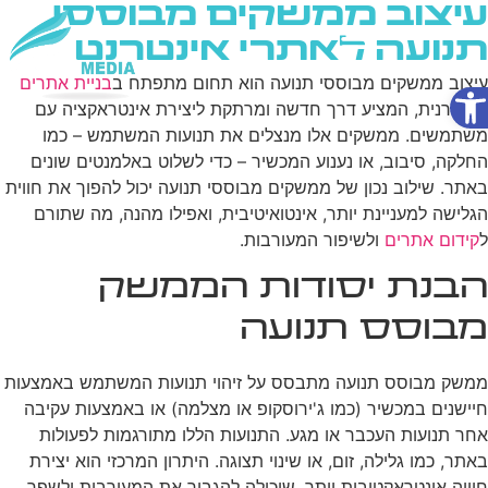
עיצוב ממשקים מבוססי
תנועה לאתרי אינטרנט
פתח סרגל נגישות
עיצוב ממשקים מבוססי תנועה הוא תחום מתפתח ב
בניית אתרים
שירותי AI
המודרנית, המציע דרך חדשה ומרתקת ליצירת אינטראקציה עם
משתמשים. ממשקים אלו מנצלים את תנועות המשתמש – כמו
החלקה, סיבוב, או נענוע המכשיר – כדי לשלוט באלמנטים שונים
באתר. שילוב נכון של ממשקים מבוססי תנועה יכול להפוך את חווית
הגלישה למעניינת יותר, אינטואיטיבית, ואפילו מהנה, מה שתורם
ל
קידום אתרים
ולשיפור המעורבות.
הבנת יסודות הממשק
מבוסס תנועה
ממשק מבוסס תנועה מתבסס על זיהוי תנועות המשתמש באמצעות
חיישנים במכשיר (כמו ג'ירוסקופ או מצלמה) או באמצעות עקיבה
אחר תנועות העכבר או מגע. התנועות הללו מתורגמות לפעולות
באתר, כמו גלילה, זום, או שינוי תצוגה. היתרון המרכזי הוא יצירת
חוויה אינטראקטיבית יותר, שיכולה להגביר את המעורבות ולשפר