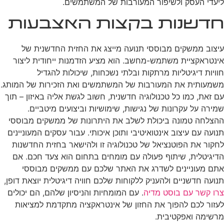
ליעדי העסק ולשיפור המעורבות של המשתמשים.
חדשנות בקצות האצבעות
עיצוב ממשקים מבוססי תנועה מייצג את החזית החדשנית של
אינטראקציית משתמש-מחשב. הוא מציע הזדמנות ייחודית ליצור
חוויות דיגיטליות מרתקות ובלתי נשכחות, שיכולות להגדיל
משמעותית את המעורבות של המשתמשים ואת הזכירות של המותג.
עם זאת, כמו כל טכנולוגיה חדשנית, חשוב לגשת אליה באיזון – תוך
שמירה על עקרונות של נגישות, שימושיות וביצועים מיטביים.
ההצלחה טמונה ביכולת לשלב את היתרונות של ממשקים מבוססי
תנועה עם עיצוב אינטואיטיבי ותוכן איכותי. עבור עסקים המעוניינים
לחקור את הפוטנציאל של טכנולוגיה זו ולהישאר בחזית החדשנות
הדיגיטלית, שיתוף פעולה עם מומחים בתחום הוא צעד חכם. אם
אתם מעוניינים לשדרג את האתר שלכם עם ממשקים מבוססי
תנועה חדשניים ולהעניק ללקוחות שלכם חוויה דיגיטלית יוצאת דופן,
צרו קשר עם בוסט מדיה
. עם המומחיות והניסיון שלהם, הם יכולים
לעזור לכם להפוך את החזון של אינטראקציה מתקדמת למציאות
מרשימה ואפקטיבית.