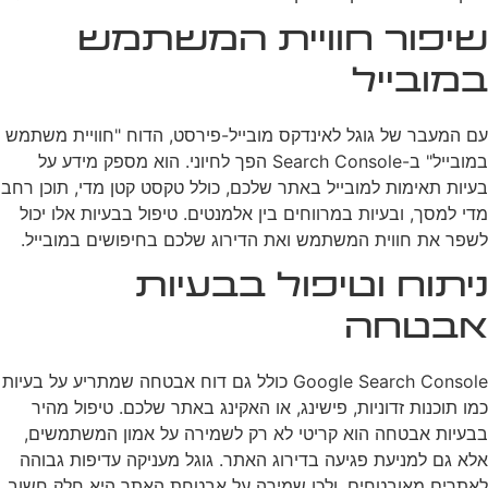
שיפור חוויית המשתמש
במובייל
עם המעבר של גוגל לאינדקס מובייל-פירסט, הדוח "חוויית משתמש
במובייל" ב-Search Console הפך לחיוני. הוא מספק מידע על
בעיות תאימות למובייל באתר שלכם, כולל טקסט קטן מדי, תוכן רחב
מדי למסך, ובעיות במרווחים בין אלמנטים. טיפול בבעיות אלו יכול
לשפר את חווית המשתמש ואת הדירוג שלכם בחיפושים במובייל.
ניתוח וטיפול בבעיות
אבטחה
Google Search Console כולל גם דוח אבטחה שמתריע על בעיות
כמו תוכנות זדוניות, פישינג, או האקינג באתר שלכם. טיפול מהיר
בבעיות אבטחה הוא קריטי לא רק לשמירה על אמון המשתמשים,
אלא גם למניעת פגיעה בדירוג האתר. גוגל מעניקה עדיפות גבוהה
לאתרים מאובטחים, ולכן שמירה על אבטחת האתר היא חלק חשוב