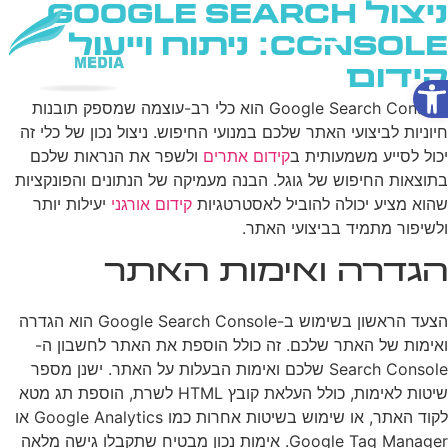
ניצול Google Search
Console: ניתוח וייעול
קידום
פתח סרגל נגישות
שירותי AI
Google Search Console הוא כלי רב-עוצמה שמספק תובנות
חיוניות לביצועי האתר שלכם במנועי החיפוש. ניצול נכון של כלי זה
יכול לסייע משמעותית ב
קידום אתרים
ולשפר את הנראות שלכם
בתוצאות החיפוש של גוגל. הבנה מעמיקה של הנתונים והפונקציות
שהוא מציע יכולה להוביל לאסטרטגיות
קידום אורגני
יעילות יותר
ולשיפור מתמיד בביצועי האתר.
הגדרה ואימות האתר
הצעד הראשון בשימוש ב-Google Search Console הוא הגדרה
ואימות של האתר שלכם. זה כולל הוספת את האתר לחשבון ה-
Search Console שלכם ואימות הבעלות על האתר. ישנן מספר
שיטות לאימות, כולל העלאת קובץ HTML לשרת, הוספת תג מטא
לקוד האתר, או שימוש בשיטות אחרות כמו Google Analytics או
Google Tag Manager. אימות נכון מבטיח שתקבלו גישה מלאה