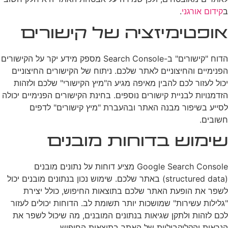
ב
קידום אורגני
.
אופטימיזציה של קישורים
הדוח "קישורים" ב-Search Console מספק מידע יקר על הקישורים
הפנימיים והחיצוניים לאתר שלכם. ניתוח של הקישורים החיצוניים
יכול לעזור לכם להבין מאיפה מגיע ה"מיץ הקישורי" שלכם ולזהות
הזדמנויות לבניית קישורים נוספים. בחינת הקישורים הפנימיים יכולה
לסייע בשיפור מבנה האתר ובהעברת "מיץ קישורים" לדפים
חשובים.
שימוש בדוחות מובנים
Google Search Console מציע דוחות על נתונים מובנים
(structured data) באתר שלכם. שימוש נכון בנתונים מובנים יכול
לשפר את הופעת האתר שלכם בתוצאות החיפוש, כולל יצירת
"גלילות עשירות" שמושכות יותר תשומת לב. הדוחות יכולים לעזור
לכם לזהות ולתקן שגיאות בנתונים המובנים, מה שיכול לשפר את
הנראות והקליקביליות של האתר בתוצאות החיפוש.