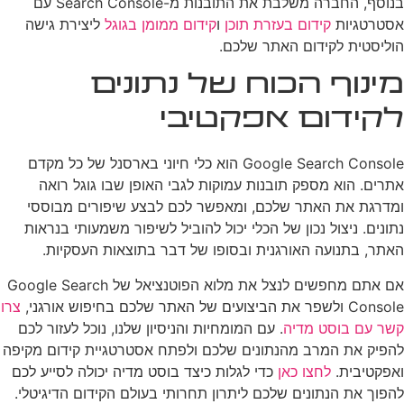
בנוסף, החברה משלבת את התובנות מ-Search Console עם
אסטרטגיות
קידום בעזרת תוכן
ו
קידום ממומן בגוגל
ליצירת גישה
הוליסטית לקידום האתר שלכם.
מינוף הכוח של נתונים
לקידום אפקטיבי
Google Search Console הוא כלי חיוני בארסנל של כל מקדם
אתרים. הוא מספק תובנות עמוקות לגבי האופן שבו גוגל רואה
ומדרגת את האתר שלכם, ומאפשר לכם לבצע שיפורים מבוססי
נתונים. ניצול נכון של הכלי יכול להוביל לשיפור משמעותי בנראות
האתר, בתנועה האורגנית ובסופו של דבר בתוצאות העסקיות.
אם אתם מחפשים לנצל את מלוא הפוטנציאל של Google Search
Console ולשפר את הביצועים של האתר שלכם בחיפוש אורגני,
צרו
קשר עם בוסט מדיה
. עם המומחיות והניסיון שלנו, נוכל לעזור לכם
להפיק את המרב מהנתונים שלכם ולפתח אסטרטגיית קידום מקיפה
ואפקטיבית.
לחצו כאן
כדי לגלות כיצד בוסט מדיה יכולה לסייע לכם
להפוך את הנתונים שלכם ליתרון תחרותי בעולם הקידום הדיגיטלי.