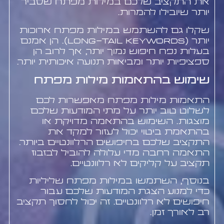
את התקציב שלכם במילות מפתח שסביר
יותר שיובילו להמרות.
שקלו גם להשתמש במילות מפתח ארוכות
יותר (long-tail keywords). הן אמנם
בעלות נפח חיפוש נמוך יותר, אך לרוב הן
ספציפיות יותר ומביאות תנועה איכותית יותר.
שימוש בהתאמות מילות מפתח
התאמות מילות מפתח מאפשרות לכם
לשלוט טוב יותר על מתי המודעות שלכם
מוצגות. השימוש בהתאמה מדויקת או
בהתאמת ביטוי יכול לעזור למקד את
התקציב שלכם בחיפושים הרלוונטיים ביותר.
התאמה רחבה מדי עלולה להוביל לבזבוז
תקציב על קליקים לא רלוונטיים.
בנוסף, השתמשו במילות מפתח שליליות
כדי למנוע הצגת המודעות שלכם עבור
חיפושים לא רלוונטיים. זה יכול לחסוך תקציב
רב לאורך זמן.