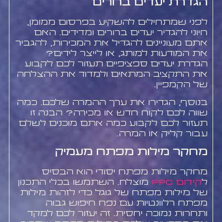
הגדרת יעדים ברורים
לפני שמתחילים להשקיע בפרסום ממומן,
חיוני להגדיר יעדים ברורים ומדידים. האם
אתם מעוניינים להגדיל את המכירות, להגביר
את המודעות למותג, או לייצר לידים?
הגדרת יעדים ספציפיים תעזור לכם לקבוע
את התקציב המתאים ולמדוד את ההצלחה
של הקמפיין.
בנוסף, הגדירו את ערך ההמרה שלכם. כמה
שווה לכם לקוח חדש או מכירה? הבנה זו
תעזור לכם לקבוע כמה אתם מוכנים לשלם
עבור קליק או המרה.
מחקר מילות מפתח מעמיק
מחקר מילות מפתח יסודי הוא הבסיס
ל
קידום PPC
מוצלח. השתמשו בכלי התכנון
של מילות מפתח של גוגל כדי לזהות מילות
מפתח רלוונטיות עם נפח חיפוש גבוה
ותחרות נמוכה יחסית. זה יעזור לכם למקד