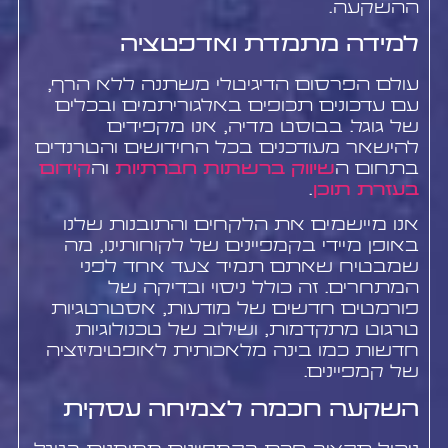
ההשקעה.
למידה מתמדת ואדפטציה
עולם הפרסום הדיגיטלי משתנה ללא הרף,
עם עדכונים תכופים באלגוריתמים ובכלים
של גוגל. בבוסט מדיה, אנו מקפידים
להישאר מעודכנים בכל החידושים והטרנדים
בתחום ה
שיווק ברשתות חברתיות
וה
קידום
בעזרת תוכן
.
אנו מיישמים את הלקחים והתובנות שלנו
באופן מיידי בקמפיינים של לקוחותינו, מה
שמבטיח שאתם תמיד צעד אחד לפני
המתחרים. זה כולל ניסוי ובדיקה של
פורמטים חדשים של מודעות, אסטרטגיות
טרגוט מתקדמות, ושילוב של טכנולוגיות
חדשות כמו בינה מלאכותית לאופטימיזציה
של קמפיינים.
השקעה חכמה לצמיחה עסקית