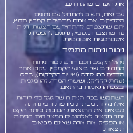
את היעדים שהגדרתם.
עם זאת, חשוב להתחיל עם נתונים
מספיקים. אם אתם מתחילים קמפיין חדש,
יתכן שתצטרכו להתחיל עם הצעות ידניות
עד שתצברו מספיק נתונים להפעלת
אסטרטגיות אוטומטיות.
ניטור וניתוח מתמיד
ניהול תקציב חכם דורש ניטור וניתוח
מתמידים של ביצועי הקמפיין. עקבו אחר
מדדים כמו CTR (שיעור הקלקות), CPC
(עלות לקליק), ושיעורי המרה. זהו מגמות
ובצעו התאמות בהתאם.
השתמשו בכלי הניתוח של גוגל כדי לזהות
אילו מילות מפתח, מודעות ודפי נחיתה
מביאים את התוצאות הטובות ביותר. הקצו
יותר תקציב לאלמנטים המצליחים והפחיתו
או הפסיקו את אלה שאינם מביאים
תוצאות.