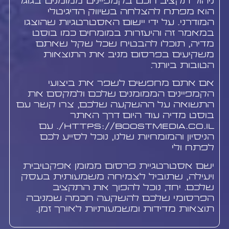
ניהול תקציב חכם בקמפיינים ממומנים בגוגל
הוא מפתח להצלחה בשיווק הדיגיטלי
המודרני. על ידי יישום האסטרטגיות שהוצגו
במאמר זה והיעזרות במומחים כמו בוסט
מדיה, תוכלו להבטיח שכל שקל שאתם
משקיעים בפרסום מניב את התוצאות
הטובות ביותר.
אם אתם מחפשים לשפר את ביצועי
הקמפיינים הממומנים שלכם ולמקסם את
התשואה על ההשקעה שלכם, צרו קשר עם
בוסט מדיה עוד היום דרך האתר
https://boostmedia.co.il/. עם
הניסיון והמומחיות שלנו, נוכל לסייע לכם
לפתח ולי
ישם אסטרטגיית פרסום ממומן אפקטיבית
ויעילה, שתוביל לצמיחה משמעותית בעסק
שלכם. יחד, נוכל להפוך את התקציב
הפרסומי שלכם להשקעה חכמה שמניבה
תוצאות מדידות ומשמעותיות לאורך זמן.