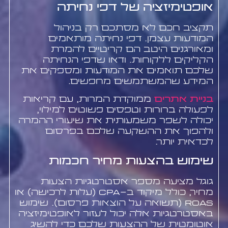
אופטימיזציה של דפי נחיתה
תקציב חכם לא מסתכם רק בניהול
המודעות עצמן. דפי נחיתה מותאמים
ומאורגנים היטב הם קריטיים להמרת
הקליקים ללקוחות. ודאו שדפי הנחיתה
שלכם תואמים את המודעות ומספקים את
המידע שהמשתמשים מחפשים.
בניית אתרים
ממוקדת המרות, עם קריאות
לפעולה ברורות וטפסים פשוטים למילוי,
יכולה לשפר משמעותית את שיעורי ההמרה
ולהפוך את ההשקעה שלכם בפרסום
לכדאית יותר.
שימוש בהצעות מחיר חכמות
גוגל מציעה מספר אסטרטגיות הצעות
מחיר, כולל מיקוד ב-CPA (עלות לרכישה) או
ROAS (תשואה על הוצאות פרסום). שימוש
באסטרטגיות אלה יכול לעזור לאופטימיזציה
אוטומטית של ההצעות שלכם כדי להשיג