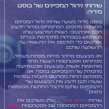
שירותי ניהול קמפיינים של בוסט
מדיה
בוסט מדיה מציעה שירותי ניהול קמפיינים
ממומנים מקיפים, המתמחים בניהול תקציב
חכם ואפקטיבי. הצוות המקצועי שלנו
משתמש בטכניקות מתקדמות ובכלים
אנליטיים כדי למקסם את התשואה על
ההשקעה שלכם.
אנו מבצעים מחקר מילות מפתח מעמיק,
מפתחים אסטרטגיות הצעות מחיר
מותאמות אישית, ומבצעים אופטימיזציה
מתמדת של הקמפיינים. בנוסף, אנו
מספקים דוחות מפורטים ותובנות עסקיות
שיעזרו לכם להבין את הביצועים של
הקמפיינים שלכם ולקבל החלטות מבוססות
נתונים.
שירותי
קידום אתרים
שלנו משלבים את
הקמפיינים הממומנים עם אסטרטגיות
קידום