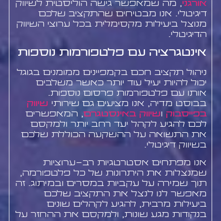
אורגני
, מה שמאפשר גישה הוליסטית לשיווק
דיגיטלי. אנו מבטיחים שהתקציב שלכם
מנוצל ביעילות מקסימלית בכל ערוצי השיווק
הדיגיטלי.
אינטגרציה עם פלטפורמות נוספות
ניהול תקציב חכם בקמפיינים ממומנים בגוגל
יכול להיות יעיל עוד יותר כאשר משלבים
אותו עם פלטפורמות פרסום נוספות.
בבוסט מדיה, אנו מציעים גם שירותי
שיווק
בפייסבוק
ו
שיווק באינסטגרם
, המאפשרים
לכם להגיע לקהל יעד רחב יותר ולמקסם
את התשואה על ההשקעה הכוללת שלכם
בשיווק דיגיטלי.
אנו מפתחים אסטרטגיות רב-ערוציות
שמנצלות את היתרונות של כל פלטפורמה,
תוך שמירה על עקביות במסרים ובמיתוג. זה
מאפשר לנו לנצל את התקציב שלכם
ביעילות מרבית, להגיע לקהלים שונים
בנקודות מגע שונות, ולמקסם את ההחזר על