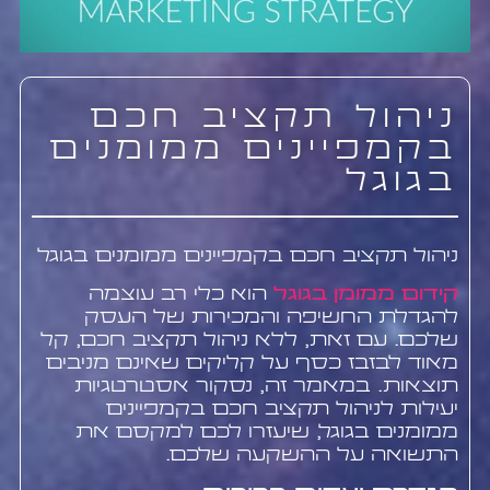
ניהול תקציב חכם
בקמפיינים ממומנים
בגוגל
ניהול תקציב חכם בקמפיינים ממומנים בגוגל
קידום ממומן בגוגל
הוא כלי רב עוצמה
להגדלת החשיפה והמכירות של העסק
שלכם. עם זאת, ללא ניהול תקציב חכם, קל
מאוד לבזבז כסף על קליקים שאינם מניבים
תוצאות. במאמר זה, נסקור אסטרטגיות
יעילות לניהול תקציב חכם בקמפיינים
ממומנים בגוגל, שיעזרו לכם למקסם את
התשואה על ההשקעה שלכם.