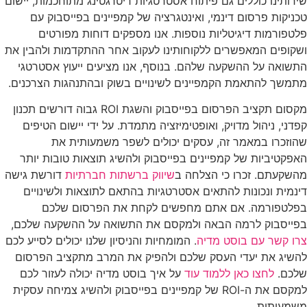
שירותינו כוללים גם פיתוח אסטרטגיות ריטרגטינג מתוחכמות, יישום
טכניקות פרסום דינמי, ואינטגרציה של קמפיינים בפייסבוק עם
פלטפורמות דיגיטליות נוספות. אנו מספקים דוחות מפורטים
ושקופים המאפשרים ללקוחותינו לעקוב אחר ההתקדמות ולהבין את
התשואה על ההשקעה שלהם. בנוסף, אנו מציעים ייעוץ אסטרטגי
מתמשך להתאמת הקמפיינים לשינויים בשוק ובהתנהגות הצרכנים.
מקסום תקציב הפרסום בפייסבוק והשגת ROI גבוה דורשים תכנון
קפדני, ניהול מדויק, ואופטימיזציה מתמדת. על ידי יישום הטיפים
שהוזכרו במאמר זה, עסקים יכולים לשפר משמעותית את
האפקטיביות של קמפיינים בפייסבוק ולהשיג תוצאות טובות יותר
מהשקעתם. זכרו כי הצלחה ב
שיווק ברשתות חברתיות
דורשת גישה
דינמית ונכונות להתאים אסטרטגיות בהתאם לתוצאות ולשינויים
בפלטפורמה. אם אתם מחפשים לקחת את הפרסום שלכם
בפייסבוק לרמה הבאה ולמקסם את התשואה על ההשקעה שלכם,
צרו קשר עם בוסט מדיה
. המומחיות והניסיון שלנו יכולים לסייע לכם
להשיג את יעדי העסק שלכם ולהפיק את המרב מתקציב הפרסום
שלכם.
לחצו כאן ללמוד עוד
על איך בוסט מדיה יכולה לעזור לכם
למקסם את ה-ROI של קמפיינים בפייסבוק ולהשיג צמיחה עסקית
משמעותית.