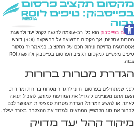
מקסום תקציב פרסום
בפייסבוק: טיפים לROI
גבוה
פתח סרגל נגישות
שירותי AI
פרסום בפייסבוק
הוא כלי רב-עוצמה להגעה לקהל יעד ולהשגת
מטרות עסקיות, אך מקסום התשואה על ההשקעה (ROI) דורש
אסטרטגיה מדויקת וניהול חכם של התקציב. במאמר זה נסקור
טיפים מעשיים למקסום תקציב הפרסום בפייסבוק ולהשגת ROI
גבוה.
הגדרת מטרות ברורות
לפני שמתחילים בפרסום, חיוני להגדיר מטרות ברורות ומדידות.
האם אתם מעוניינים להגדיל את המודעות למותג, להוביל תנועה
לאתר, או להשיג המרות? הגדרת מטרות ספציפיות תאפשר לכם
לבחור את סוג הקמפיין המתאים ולמדוד את ההצלחה בצורה יעילה.
מיקוד קהל יעד מדויק