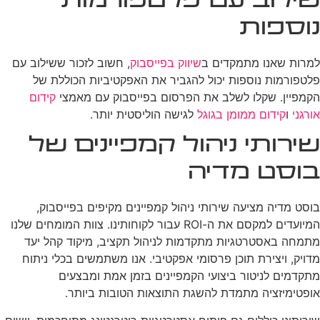
שילוב עם פלטפורמות
נוספות
למרות שאנו מתמקדים ב
שיווק בפייסבוק
, חשוב לזכור ששילוב עם
פלטפורמות נוספות יכול להגביר את האפקטיביות הכוללת של
הקמפיין. שקלו לשלב את הפרסום בפייסבוק עם מאמצי
קידום
אורגני
ו
קידום ממומן בגוגל
לגישה הוליסטית יותר.
שירותי ניהול קמפיינים של
בוסט מדיה
בוסט מדיה מציעה שירותי ניהול קמפיינים מקיפים בפייסבוק,
המיועדים למקסם את ה-ROI עבור לקוחותינו. צוות המומחים שלנו
מתמחה באסטרטגיות מתקדמות לניהול תקציב, מיקוד קהל יעד
מדויק, ויצירת תוכן פרסומי אפקטיבי. אנו משתמשים בכלי ניתוח
מתקדמים לניטור ביצועי הקמפיינים בזמן אמת ומבצעים
אופטימיזציה מתמדת להשגת התוצאות הטובות ביותר.