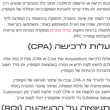
(כמו רכישה או הרשמה לניוזלטר) מתוך כלל המבקרים שהגיעו דרך
המודעה. זהו מדד קריטי להערכת האפקטיביות הכוללת של הקמפיין.
כדי לשפר את שיעור ההמרה, התמקדו בהתאמה בין המודעה לדף
הנחיתה, שפרו את חוויית המשתמש באתר, והשתמשו בקריאות
לפעולה ברורות וחזקות.
בניית אתרים
ממוקדת המרות היא קריטית
להצלחת קמפייני PPC.
עלות לרכישה (CPA)
עלות לרכישה (Cost Per Acquisition או CPA) מודדת כמה עולה
לכם להשיג לקוח חדש או המרה באמצעות הקמפיין. זהו מדד חשוב
להערכת הרווחיות של הקמפיין.
כדי להוריד את ה-CPA, עבדו על שיפור הטרגוט של הקמפיין,
אופטימיזציה של מילות המפתח, ושיפור שיעורי ההמרה באתר.
חשוב גם להשוות את ה-CPA לערך הלקוח לאורך זמן (Customer
Lifetime Value) כדי להבטיח שהקמפיין רווחי לטווח ארוך.
תשואה על ההשקעה (ROI)