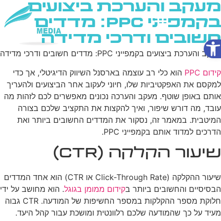
מעקב והערכת ביצועים
בקמפייני PPC: מדדים
חשובים ודרכי מדידה
פתח סרגל נגישות
שירותי AI
מעקב והערכת ביצועים בקמפייני PPC: מדדים חשובים ודרכי מדידה
קידום PPC
הוא כלי רב עוצמה בארסנל השיווק הדיגיטלי, אך כדי
למקסם את האפקטיביות שלו, חיוני לעקוב אחר הביצועים ולהעריך
אותם באופן שוטף. מעקב והערכה נכונים מאפשרים לכם לזהות מה
עובד, מה דורש שיפור, ואיך להקצות את התקציב שלכם בצורה
המיטבית. במאמר זה, נסקור את המדדים החשובים ביותר ואת
הדרכים למדוד אותם בקמפייני PPC.
שיעור הקלקה (CTR)
שיעור ההקלקה (Click-Through Rate או CTR) הוא אחד המדדים
הבסיסיים והחשובים ביותר ב
קידום ממומן בגוגל
. הוא מחושב על ידי
חלוקת מספר ההקלקות במספר החשיפות של המודעה. CTR גבוה
מעיד על כך שהמודעה שלכם רלוונטית ומושכת עבור קהל היעד.