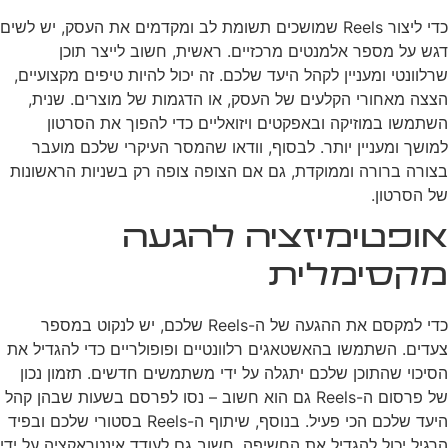
כדי ליצור Reels שמושכים תשומת לב ומקדמים את העסק, יש לשים
דגש על מספר אלמנטים מרכזיים. ראשית, חשוב לייצר תוכן
שרלוונטי ומעניין לקהל היעד שלכם. זה יכול להיות טיפים מקצועיים,
הצצה מאחורי הקלעים של העסק, או הדגמות של מוצרים. שנית,
השתמשו במוזיקה ובאפקטים ויזואליים כדי להפוך את הסרטון
למושך ומעניין יותר. לבסוף, וודאו שהמסר העיקרי שלכם מועבר
בצורה ברורה וממוקדת, גם אם הצופה צופה רק בשניות הראשונות
של הסרטון.
אופטימיזציה להגעה
מקסימלית
כדי למקסם את ההגעה של ה-Reels שלכם, יש לנקוט במספר
צעדים. השתמשו בהאשטאגים רלוונטיים ופופולריים כדי להגדיל את
הסיכוי שהתוכן שלכם יתגלה על ידי משתמשים חדשים. תזמון נכון
של פרסום ה-Reels גם הוא חשוב – נסו לפרסם בשעות שבהן קהל
היעד שלכם הכי פעיל. בנוסף, שיתוף ה-Reels בסטורי שלכם ובפיד
הרגיל יכול להגדיל את החשיפה. חשוב גם לעודד אינטראקציה על ידי