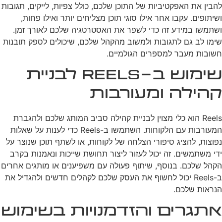
להבין את האפקטיביות של התוכן שלכם, כולל צפיות, לייקים, תגובות
ושיתופים. עקבו אחר אילו סוגי תוכן מצליחים יותר ואילו פחות,
ושתמשו במידע זה כדי לשפר את האסטרטגיה שלכם לאורך זמן.
שימו לב גם לתגובות ולמשוב מהקהל שלכם, שיכולים לספק תובנות
חשובות מעבר למספרים הגולמיים.
שימוש ב-Reels לבניית
קהילה ומעורבות
Reels הוא כלי מצוין לבניית קהילה סביב המותג שלכם ולהגברת
המעורבות עם הלקוחות. השתמשו ב-Reels כדי לענות על שאלות
נפוצות, להציג סיפורי הצלחה של לקוחות, או לשתף תוכן שנוצר על
ידי משתמשים. זה יכול לעזור ליצור תחושת שייכות ונאמנות בקרב
הקהל שלכם. בנוסף, שיתוף פעולה עם משפיענים או מותגים אחרים
ב-Reels יכול לחשוף את העסק שלכם לקהלים חדשים ולהגדיל את
הנראות שלכם.
אתגרים והזדמנויות בשימוש