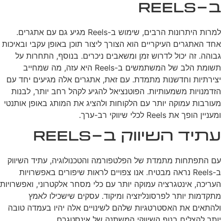
ב-Reels
למרות היתרונות הרבים, שימוש ב-Reels מגיע גם עם אתגרים.
אחד האתגרים העיקריים הוא הצורך ליצור תוכן באופן עקבי ובאיכות
גבוהה. זה יכול לדרוש זמן ומשאבים ניכרים. בנוסף, התחרות על
תשומת הלב של המשתמשים ב-Reels היא עזה, מה שמחייב
יצירתיות וחדשנות מתמדת. עם זאת, אתגרים אלה מגיעים יחד עם
הזדמנויות משמעותיות. הפוטנציאל להגיע לקהל רחב יותר, לבנות
מעורבות עמוקה יותר עם הלקוחות ולהציג את המותג באופן אותנטי
ומעניין הופך את Reels לכלי שיווקי רב-ערך.
עתיד השיווק ב-Reels
עם התפתחות מתמדת של הפלטפורמה והטכנולוגיה, עתיד השיווק
ב-Reels נראה מבטיח. אנו צפויים לראות שיפורים באפשרויות
העריכה, אינטגרציה עמוקה יותר עם כלי מסחר אלקטרוני, ואפשרויות
מתקדמות יותר לפרסונליזציה ומיקוד. עסקים שישכילו לאמץ
ולהתאים את האסטרטגיות שלהם לשינויים אלה יהיו בעמדה טובה
יותר להצליח בנוף השיווקי המשתנה של אינסטגרם.