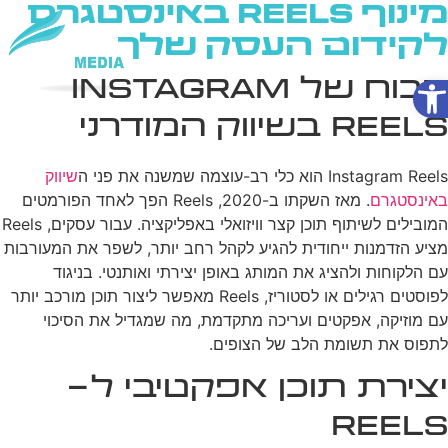
מינוף Reels באינסטגרם
לקידום העסק שלך
פתח סרגל נגישות
הכוח של Instagram
שירותי AI
Reels בשיווק המודרני
Instagram Reels הוא כלי רב-עוצמה שמשנה את פני ה
שיווק
באינסטגרם
. מאז השקתו ב-2020, Reels הפך לאחד הפורמטים
המובילים לשיתוף תוכן קצר וויזואלי באפליקציה. עבור עסקים, Reels
מציע הזדמנות ייחודית להגיע לקהל רחב יותר, לשפר את המעורבות
עם הלקוחות ולהציג את המותג באופן יצירתי ואותנטי. בניגוד
לפוסטים רגילים או לסטוריז, Reels מאפשר ליצור תוכן מורכב יותר
עם מוזיקה, אפקטים ועריכה מתקדמת, מה שמגדיל את הסיכוי
לתפוס את תשומת הלב של הצופים.
יצירת תוכן אפקטיבי ל-
Reels