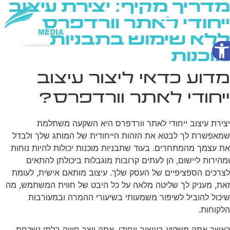
מדריך מקיף: יצירת עיצוב
ייחודי לאתר וורדפרס
ללא שימוש בתבניות
פתח סרגל נגישות
שירותי AI
מוכנות
מדוע כדאי ליצור עיצוב
ייחודי לאתר וורדפרס?
יצירת עיצוב ייחודי לאתר וורדפרס היא השקעה משתלמת
שמאפשרת לך לבטא את הזהות הייחודית של המותג שלך ולבדל
את עצמך מהמתחרים. בעוד שתבניות מוכנות יכולות להיות נוחות
ומהירות ליישום, הן לעתים קרובות מוגבלות ביכולתן להתאים
לצרכים הספציפיים של העסק שלך. עיצוב מותאם אישית, לעומת
זאת, מעניק לך שליטה מלאה על כל היבט של חווית המשתמש, מה
שיכול להוביל לשיפור משמעותי בשיעורי ההמרה ובמעורבות
הלקוחות.
כאשר אתה משקיע בעיצוב ייחודי, אתה יוצר חוויה בלתי נשכחת