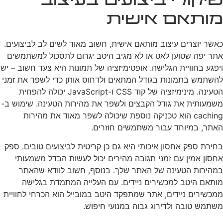
שיקולי ביצועים בעיצוב
מותאם אישית
כאשר יוצרים עיצוב מותאם אישית, חשוב מאוד לשים לב לביצועים.
אתר יפה שטוען לאט או לא מגיב היטב יגרום לתסכול למשתמשים
ויפגע בחוויית הגלישה. אופטימיזציה של תמונות היא צעד חשוב – יש
להשתמש בתמונות בגודל המתאים ולדחוס אותן כדי לשפר את זמני
הטעינה. מינימיזציה של קוד CSS ו-JavaScript יכולה להפחית
משמעותית את גודל הקבצים ולשפר את מהירות הטעינה. שימוש ב-
caching הוא טכניקה נוספת שיכולה לשפר מאוד את מהירות
האתר, במיוחד עבור משתמשים חוזרים.
בחירת ספק אחסון איכותי היא גם כן קריטית לביצועים טובים. ספק
אחסון אמין עם זמני תגובה מהירים יכול לעשות הבדל משמעותי
במהירות הטעינה של האתר שלך. בנוסף, חשוב לוודא שהאתר
מותאם היטב למכשירים ניידים. עם העלייה המתמדת בגלישה
ממכשירים ניידים, אתר שמתפקד היטב במובייל הוא הכרחי לחוויית
משתמש טובה ולדירוג גבוה במנועי חיפוש.