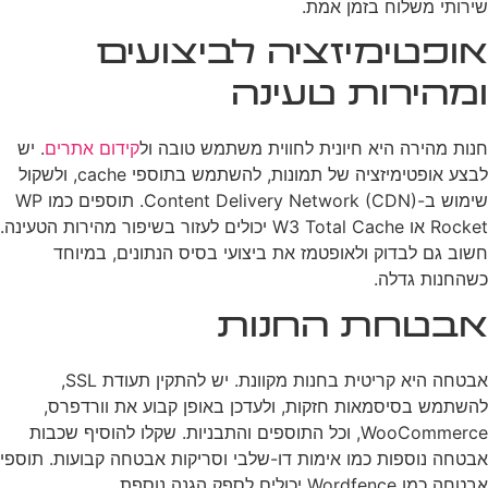
שירותי משלוח בזמן אמת.
אופטימיזציה לביצועים
ומהירות טעינה
חנות מהירה היא חיונית לחווית משתמש טובה ול
קידום אתרים
. יש
לבצע אופטימיזציה של תמונות, להשתמש בתוספי cache, ולשקול
שימוש ב-Content Delivery Network (CDN). תוספים כמו WP
Rocket או W3 Total Cache יכולים לעזור בשיפור מהירות הטעינה.
חשוב גם לבדוק ולאופטמז את ביצועי בסיס הנתונים, במיוחד
כשהחנות גדלה.
אבטחת החנות
אבטחה היא קריטית בחנות מקוונת. יש להתקין תעודת SSL,
להשתמש בסיסמאות חזקות, ולעדכן באופן קבוע את וורדפרס,
WooCommerce, וכל התוספים והתבניות. שקלו להוסיף שכבות
אבטחה נוספות כמו אימות דו-שלבי וסריקות אבטחה קבועות. תוספי
אבטחה כמו Wordfence יכולים לספק הגנה נוספת.