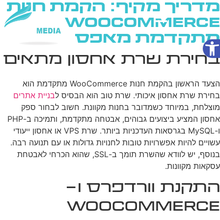
מדריך מקיף: הקמת חנות
WooCommerce
מתקדמת מאפס
פתח סרגל נגישות
שירותי AI
בחירת שרת אחסון מתאים
הצעד הראשון בהקמת חנות WooCommerce מתקדמת הוא
בחירת שרת אחסון איכותי. שרת טוב הוא הבסיס ל
בניית אתרים
מוצלחת, במיוחד כשמדובר בחנות מקוונת. חשוב לבחור ספק
אחסון המציע ביצועים גבוהים, אבטחה מתקדמת, ותמיכה ב-PHP
ו-MySQL בגרסאות העדכניות ביותר. שרת VPS או אחסון ייעודי
עשויים להיות אפשרויות טובות לחנויות גדולות או עם תנועה רבה.
בנוסף, יש לוודא שהשרת תומך ב-SSL, שהוא הכרחי לאבטחת
עסקאות מקוונות.
התקנת וורדפרס ו-
WooCommerce