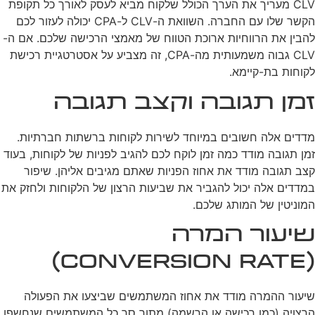
CLV מעריך את הערך הכולל שלקוח מביא לעסק לאורך כל תקופת
הקשר שלו עם החברה. השוואת ה-CLV ל-CPA יכולה לעזור לכם
להבין את הרווחיות ארוכת הטווח של מאמצי הרכישה שלכם. אם ה-
CLV גבוה משמעותית מה-CPA, זה מצביע על אסטרטגיית רכישת
לקוחות בת-קיימא.
זמן תגובה וקצב תגובה
מדדים אלה חשובים במיוחד לשירות לקוחות ברשתות חברתיות.
זמן תגובה מודד כמה זמן לוקח לכם להגיב לפניות של לקוחות, בעוד
קצב תגובה מודד את אחוז הפניות שאתם מגיבים אליהן. שיפור
במדדים אלה יכול להגביר את שביעות הרצון של הלקוחות ולחזק את
המוניטין של המותג שלכם.
שיעור המרה
(Conversion Rate)
שיעור ההמרה מודד את אחוז המשתמשים שביצעו את הפעולה
הרצויה (כמו רכישה או הרשמה) מתוך סך כל המשתמשים שנחשפו