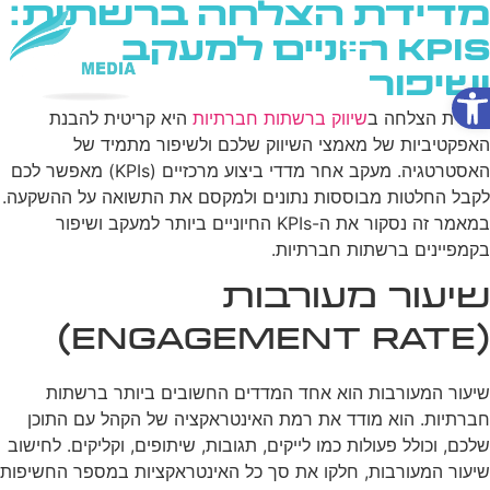
מדידת הצלחה ברשתות:
KPIs חיוניים למעקב
ושיפור
פתח סרגל נגישות
שירותי AI
מדידת הצלחה ב
שיווק ברשתות חברתיות
היא קריטית להבנת
האפקטיביות של מאמצי השיווק שלכם ולשיפור מתמיד של
האסטרטגיה. מעקב אחר מדדי ביצוע מרכזיים (KPIs) מאפשר לכם
לקבל החלטות מבוססות נתונים ולמקסם את התשואה על ההשקעה.
במאמר זה נסקור את ה-KPIs החיוניים ביותר למעקב ושיפור
בקמפיינים ברשתות חברתיות.
שיעור מעורבות
(Engagement Rate)
שיעור המעורבות הוא אחד המדדים החשובים ביותר ברשתות
חברתיות. הוא מודד את רמת האינטראקציה של הקהל עם התוכן
שלכם, וכולל פעולות כמו לייקים, תגובות, שיתופים, וקליקים. לחישוב
שיעור המעורבות, חלקו את סך כל האינטראקציות במספר החשיפות