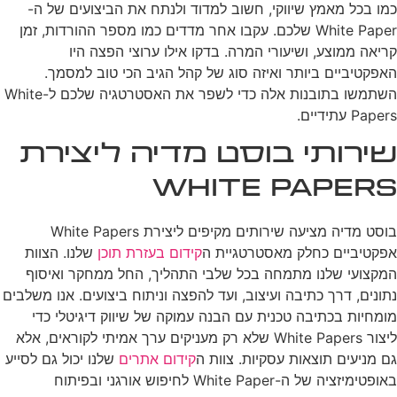
כמו בכל מאמץ שיווקי, חשוב למדוד ולנתח את הביצועים של ה-
White Paper שלכם. עקבו אחר מדדים כמו מספר ההורדות, זמן
קריאה ממוצע, ושיעורי המרה. בדקו אילו ערוצי הפצה היו
האפקטיביים ביותר ואיזה סוג של קהל הגיב הכי טוב למסמך.
השתמשו בתובנות אלה כדי לשפר את האסטרטגיה שלכם ל-White
Papers עתידיים.
שירותי בוסט מדיה ליצירת
White Papers
בוסט מדיה מציעה שירותים מקיפים ליצירת White Papers
אפקטיביים כחלק מאסטרטגיית ה
קידום בעזרת תוכן
שלנו. הצוות
המקצועי שלנו מתמחה בכל שלבי התהליך, החל ממחקר ואיסוף
נתונים, דרך כתיבה ועיצוב, ועד להפצה וניתוח ביצועים. אנו משלבים
מומחיות בכתיבה טכנית עם הבנה עמוקה של שיווק דיגיטלי כדי
ליצור White Papers שלא רק מעניקים ערך אמיתי לקוראים, אלא
גם מניעים תוצאות עסקיות. צוות ה
קידום אתרים
שלנו יכול גם לסייע
באופטימיזציה של ה-White Paper לחיפוש אורגני ובפיתוח