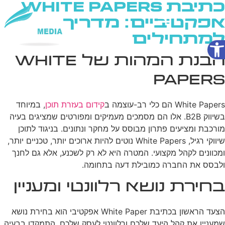
כתיבת White Papers
אפקטיביים: מדריך
למתחילים
פתח סרגל נגישות
שירותי AI
הבנת המהות של White
Papers
White Papers הם כלי רב-עוצמה ב
קידום בעזרת תוכן
, במיוחד
בשיווק B2B. אלו הם מסמכים מעמיקים ומפורטים שמציגים בעיה
מורכבת ומציעים פתרון מבוסס על מחקר ונתונים. בניגוד לתוכן
שיווקי רגיל, White Papers נוטים להיות ארוכים יותר, טכניים יותר,
ומכוונים לקהל מקצועי. המטרה היא לא רק לשכנע, אלא גם לחנך
ולבסס את החברה כמובילת דעה בתחומה.
בחירת נושא רלוונטי ומעניין
הצעד הראשון בכתיבת White Paper אפקטיבי הוא בחירת נושא
שמעניין את קהל היעד שלכם ורלוונטי לעסק שלכם. התמקדו בבעיה