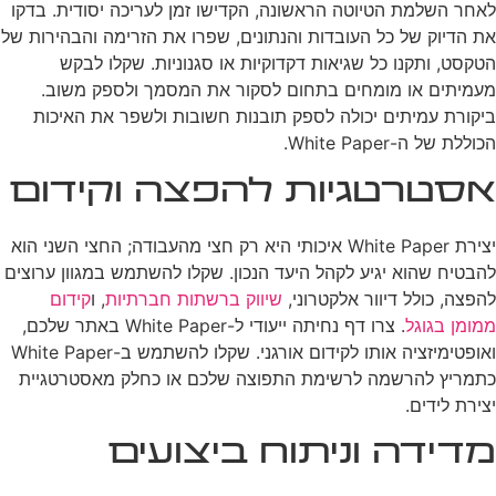
לאחר השלמת הטיוטה הראשונה, הקדישו זמן לעריכה יסודית. בדקו
את הדיוק של כל העובדות והנתונים, שפרו את הזרימה והבהירות של
הטקסט, ותקנו כל שגיאות דקדוקיות או סגנוניות. שקלו לבקש
מעמיתים או מומחים בתחום לסקור את המסמך ולספק משוב.
ביקורת עמיתים יכולה לספק תובנות חשובות ולשפר את האיכות
הכוללת של ה-White Paper.
אסטרטגיות להפצה וקידום
יצירת White Paper איכותי היא רק חצי מהעבודה; החצי השני הוא
להבטיח שהוא יגיע לקהל היעד הנכון. שקלו להשתמש במגוון ערוצים
להפצה, כולל דיוור אלקטרוני,
שיווק ברשתות חברתיות
, ו
קידום
ממומן בגוגל
. צרו דף נחיתה ייעודי ל-White Paper באתר שלכם,
ואופטימיזציה אותו לקידום אורגני. שקלו להשתמש ב-White Paper
כתמריץ להרשמה לרשימת התפוצה שלכם או כחלק מאסטרטגיית
יצירת לידים.
מדידה וניתוח ביצועים