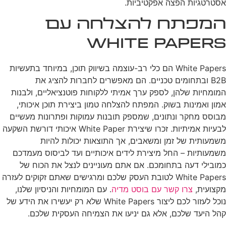
אסטרטגיות הפצה אפקטיביות.
המפתח להצלחה עם
White Papers
White Papers הם כלי רב-עוצמה בשיווק תוכן, במיוחד בתעשיות
B2B ובתחומים טכניים. הם מאפשרים לחברות להציג את
המומחיות שלהן, לספק ערך אמיתי ללקוחות פוטנציאליים, ולבנות
אמון ואמינות בשוק. המפתח להצלחה טמון ביצירת תוכן איכותי,
מבוסס מחקר ונתונים, שמספק תובנות עמוקות ופתרונות מעשיים
לבעיות אמיתיות. זכרו שיצירת White Paper איכותי דורשת השקעה
משמעותית של זמן ומשאבים, אך התוצאות יכולות להיות
משמעותיות – החל מיצירת לידים איכותיים ועד לביסוס מעמדכם
כמובילי דעה בתחומכם. אם אתם מעוניינים לנצל את הכוח של
White Papers לטובת העסק שלכם ומרגישים שאתם זקוקים לעזרה
מקצועית,
צרו קשר עם בוסט מדיה
. עם המומחיות והניסיון שלנו,
נוכל לעזור לכם ליצור White Papers שלא רק יעשירו את הידע של
קהל היעד שלכם, אלא גם יניעו את הצמיחה העסקית שלכם.