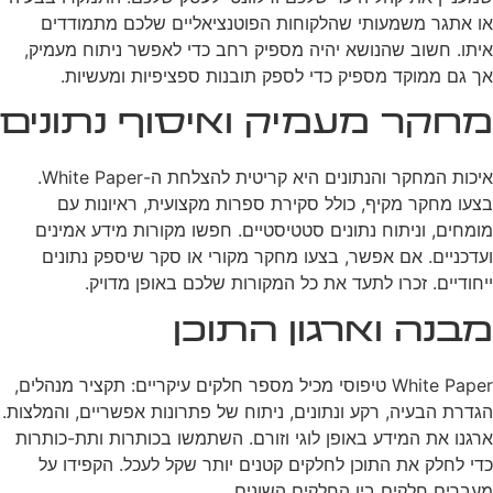
או אתגר משמעותי שהלקוחות הפוטנציאליים שלכם מתמודדים
איתו. חשוב שהנושא יהיה מספיק רחב כדי לאפשר ניתוח מעמיק,
אך גם ממוקד מספיק כדי לספק תובנות ספציפיות ומעשיות.
מחקר מעמיק ואיסוף נתונים
איכות המחקר והנתונים היא קריטית להצלחת ה-White Paper.
בצעו מחקר מקיף, כולל סקירת ספרות מקצועית, ראיונות עם
מומחים, וניתוח נתונים סטטיסטיים. חפשו מקורות מידע אמינים
ועדכניים. אם אפשר, בצעו מחקר מקורי או סקר שיספק נתונים
ייחודיים. זכרו לתעד את כל המקורות שלכם באופן מדויק.
מבנה וארגון התוכן
White Paper טיפוסי מכיל מספר חלקים עיקריים: תקציר מנהלים,
הגדרת הבעיה, רקע ונתונים, ניתוח של פתרונות אפשריים, והמלצות.
ארגנו את המידע באופן לוגי וזורם. השתמשו בכותרות ותת-כותרות
כדי לחלק את התוכן לחלקים קטנים יותר שקל לעכל. הקפידו על
מעברים חלקים בין החלקים השונים.