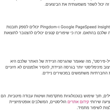
שיפור מהירות הטעינה הוא תהליך מתמשך. חשוב לנטר באופן קבוע את ביצועי האתר ולזהות בעיות פוטנציאליות. כלים כמו Google PageSpeed Insights, GTmetrix ו-Pingdom יכולים לספק תובנות
 שלכם בהתאם. זכרו כי שיפורים קטנים יכולים להצטבר לתוצאות
ייל-פירסט", מה שאומר שהגרסה הניידת של האתר שלכם היא
ם היטב למסכים קטנים. שקלו להשתמש בעיצוב מינימליסטי יותר בגרסה הניידת, להסיר אלמנטים לא חיוניים
ת החברתיות משתמשים במכשירים ניידים.
לים, תוך שימוש בטכנולוגיות מתקדמות ושיטות עבודה מיטביות. הם
קידום אתרים
הוליסטיים, המשלבים אופטימיזציית
צות לשיפור מתמיד.