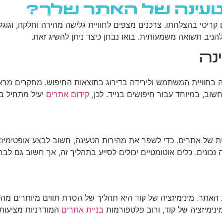
טעינה של האתר שלך?
גוגל
רשתות חברתיות
בניית אתרים
בלוג
 קריטי בהצלחתו. צרכנים מצפים לחוויית גלישה מהירה וחלקה, וגוג
יב תשואה משמעותית. בואו נבחן כיצד ניתן להשיג זאת.
נה
ה בחוויית המשתמש ולירידה בדירוג בתוצאות החיפוש. מחקרים מרא
חשוב, במיוחד עבור חיפושים בנייד. לכן,
קידום אתרים
יעיל מתחיל במ
ית של אתרים. כדי לשפר את מהירות הטעינה, חשוב לבצע אופטימיזצ
ורבל ולהאט את טעינת האתר. מינימיזציה של קוד היא תהליך של הסרת תווים מיו
ינימיזציה של קוד, ורוב פלטפורמות
בניית אתרים
המודרניות מציעות 