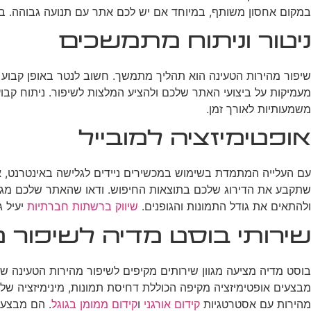
במקום אחסון משותף, במיוחד אם יש לכם אתר עם תנועה גבוהה. בנוסף, ודאו שאתם משתמשים
ניטור וניתוח מתמשכים
מעמיקות על ביצועי האתר שלכם ולהציע המלצות לשיפור. ניתוח קבו
משמעותיות לאורך זמן.
אופטימיזציה למובייל
עם העלייה המתמדת בשימוש במכשירים ניידים לגלישה באינטרנט, א
ולהתאים את גודל התמונות והגופנים.
שיווק ברשתות חברתיות
יעיל ג
שירותי בוסט מדיה לשיפור 
בוסט מדיה מציעה מגוון שירותים מקיפים לשיפור מהירות הטעינה
מבצעים אופטימיזציה מקיפה הכוללת דחיסת תמונות, מינימיזציה של קוד, הגדרת caching נכונה, ושימוש ב-CDN. בנוסף, בו
מהירות עם אסטרטגיות
קידום אורגני
ו
קידום ממומן בגוגל
. הם מבצעי