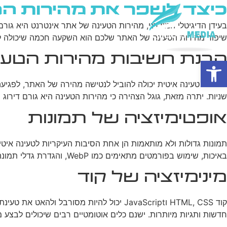
כיצד לשפר את מהירות ה
בית
מי אנחנו
פרסום ב
בעידן הדיגיטלי המודרני, מהירות הטעינה של אתר אינטרנט היא גורם
שיפור מהירות הטעינה של האתר שלכם הוא השקעה חכמה שיכולה להנ
הבנת חשיבות מהירות הטעי
פתח סרגל נגישות
מהירות טעינה איטית יכולה להוביל לנטישה מהירה של האתר, לפגיע
שניות. יתרה מזאת, גוגל הצהירה כי מהירות הטעינה היא גורם דירוג 
אופטימיזציה של תמונות
תמונות גדולות ולא מותאמות הן אחת הסיבות העיקריות לטעינה איט
באיכות, שימוש בפורמטים מתאימים כמו WebP, והגדרת גדלי תמונה נכונים. כלים אוטומטיים יכולים לסייע בתהליך זה, אך חשוב גם לבחון כל תמונה באופן ידני כדי להבטיח איזון בין איכות ומהירות.
מינימיזציה של קוד
קוד HTML, CSS וJavaScript יכול להיות מס
חדשות ותגיות מיותרות. ישנם כלים אוטומטיים רבים שיכולים לבצע מ