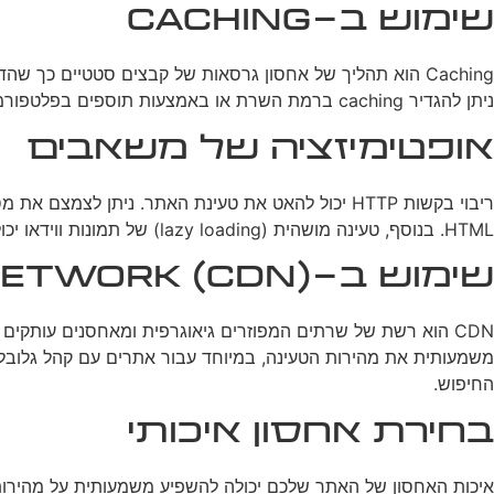
שימוש ב-Caching
Caching הוא תהליך של אחסון גרסאות של קבצים סטטיים כך
ניתן להגדיר caching ברמת השרת או באמצעות תוספים בפלטפורמות כמו וורדפרס. חשוב להגדיר את זמני התפוגה של ה-cache בצורה נכונה כדי להבטיח שמשתמשים יראו תוכן מעודכן.
אופטימיזציה של משאבים
HTML. בנוסף, טעינה מושהית (lazy loading) של תמונות ווידאו יכולה לשפר את מהירות הטעינה הראשונית של הדף.
שימוש ב-Content Delivery Network (CDN)
CDN הוא רשת של שרתים המפוזרים גיאוגרפית ומאחסנים עותק
משמעותית את מהירות הטעינה, במיוחד עבור אתרים עם קהל גלובלי. שימוש ב-CDN יכול להיות חלק 
החיפוש.
בחירת אחסון איכותי