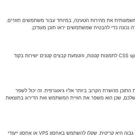
ר משמעותית את מהירות הטעינה, במיוחד עבור משתמשים חוזרים.
ריבוי בקשות HTTP יכול להאט את טעינת האתר. ניתן לצמצם את מספר הבקשות על ידי איחוד קבצי CSS וJavaScript, שימוש ב-CSS sprites לתמונות קטנות, והטמעת קבצים קטנים ישירות בקוד
וכן מהשרת הקרוב ביותר אליו גיאוגרפית. זה יכול לשפר
לכם, שכן הוא משפר את חוויית המשתמש ואת הדירוג בתוצאות
איכות האחסון של האתר שלכם יכולה להשפיע משמעותית על מהירות הטעינה. בחירת ספק אחסון אמין עם שרתים מהירים וזמן uptime גבוה היא קריטית. שקלו להשתמש באחסון VPS או אחסון ייעודי